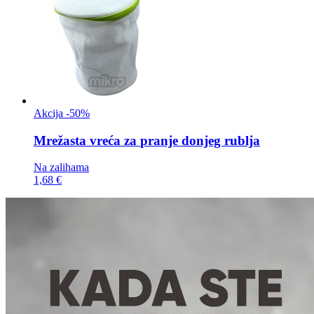
Akcija -50%
Mrežasta vreća za
pranje donjeg rublja
Na zalihama
1,68 €