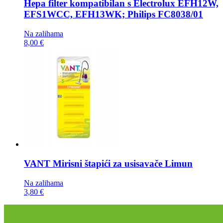
Hepa filter kompatibilan s
Electrolux EFH12W,
EFS1WCC, EFH13WK; Philips FC8038/01
Na zalihama
8,00 €
VANT Mirisni štapići za usisavače
Limun
Na zalihama
3,80 €