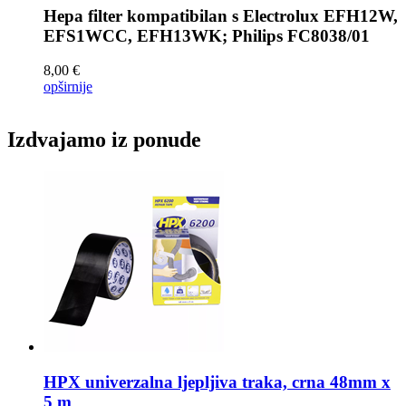
Hepa filter kompatibilan s
Electrolux EFH12W,
EFS1WCC, EFH13WK; Philips FC8038/01
8,00 €
opširnije
Izdvajamo iz ponude
HPX univerzalna ljepljiva traka,
crna 48mm x
5 m