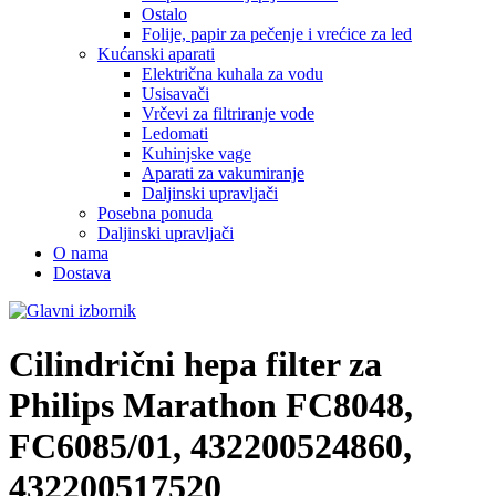
Ostalo
Folije, papir za pečenje i vrećice za led
Kućanski aparati
Električna kuhala za vodu
Usisavači
Vrčevi za filtriranje vode
Ledomati
Kuhinjske vage
Aparati za vakumiranje
Daljinski upravljači
Posebna ponuda
Daljinski upravljači
O nama
Dostava
Cilindrični hepa filter za
Philips Marathon FC8048,
FC6085/01, 432200524860,
432200517520