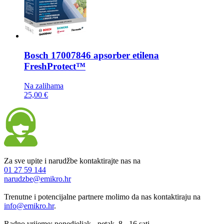
Bosch
17007846 apsorber etilena
FreshProtect™
Na zalihama
25,00 €
Za sve upite i narudžbe kontaktirajte nas na
01 27 59 144
narudzbe@emikro.hr
Trenutne i potencijalne partnere molimo da nas kontaktiraju na
info@emikro.hr
.
Radno vrijeme: ponedjeljak - petak, 8 - 16 sati.