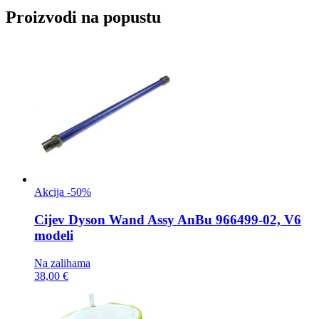
Proizvodi na popustu
Akcija -50%
Cijev
Dyson Wand Assy AnBu 966499-02, V6
modeli
Na zalihama
38,00 €