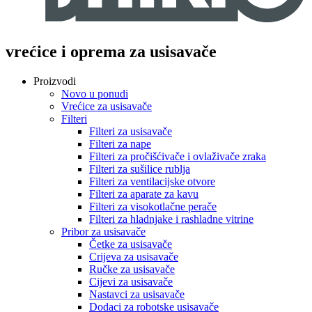
vrećice i oprema za usisavače
Proizvodi
Novo u ponudi
Vrećice za usisavače
Filteri
Filteri za usisavače
Filteri za nape
Filteri za pročišćivače i ovlaživače zraka
Filteri za sušilice rublja
Filteri za ventilacijske otvore
Filteri za aparate za kavu
Filteri za visokotlačne perače
Filteri za hladnjake i rashladne vitrine
Pribor za usisavače
Četke za usisavače
Crijeva za usisavače
Ručke za usisavače
Cijevi za usisavače
Nastavci za usisavače
Dodaci za robotske usisavače