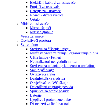
Električni kablovi za usisavače
Punjači za usisavače
Baterije za usisavače
Nosači / držači vrećica
Ostalo
Mirisi za usisavače
Mirisni štapići
Mirisne granule
Vreće za smeće
Osvježivači prostora
Sve za dom
Sredstva za čišćenje i njegu
Mrežaste vreće za pranje i organiziranje rublja
Uljne lampe / Fenjeri
Neutralizatori neugodnih mirisa
Sredstva za uklanjanje kamenca u uređajima
Sakupljači vlage
Ovlaživači zraka
Dezinfekcijska sredstva
Osvježivači za WC školjku
Deterdženti za pranje posuđa
Spužvice za pranje posuđa
Baterije
Ljepljive i protuklizne trake
Dispenzeri za ljepljivu traku