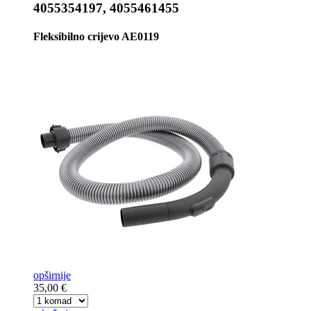
4055354197, 4055461455
Fleksibilno crijevo AE0119
opširnije
35,00 €