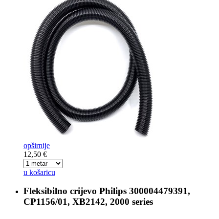
opširnije
12,50 €
u košaricu
Fleksibilno crijevo
Philips 300004479391,
CP1156/01, XB2142, 2000 series