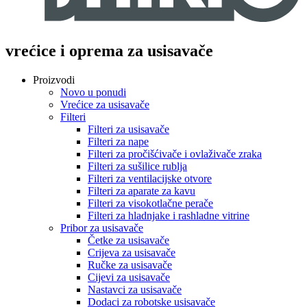
vrećice i oprema za usisavače
Proizvodi
Novo u ponudi
Vrećice za usisavače
Filteri
Filteri za usisavače
Filteri za nape
Filteri za pročišćivače i ovlaživače zraka
Filteri za sušilice rublja
Filteri za ventilacijske otvore
Filteri za aparate za kavu
Filteri za visokotlačne perače
Filteri za hladnjake i rashladne vitrine
Pribor za usisavače
Četke za usisavače
Crijeva za usisavače
Ručke za usisavače
Cijevi za usisavače
Nastavci za usisavače
Dodaci za robotske usisavače