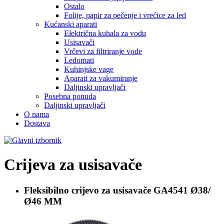
Ostalo
Folije, papir za pečenje i vrećice za led
Kućanski aparati
Električna kuhala za vodu
Usisavači
Vrčevi za filtriranje vode
Ledomati
Kuhinjske vage
Aparati za vakumiranje
Daljinski upravljači
Posebna ponuda
Daljinski upravljači
O nama
Dostava
Crijeva za usisavače
Fleksibilno crijevo za usisavače
GA4541 Ø38/
Ø46 MM