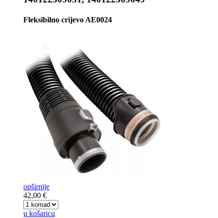
Fleksibilno crijevo AE0024
opširnije
42,00 €
u košaricu