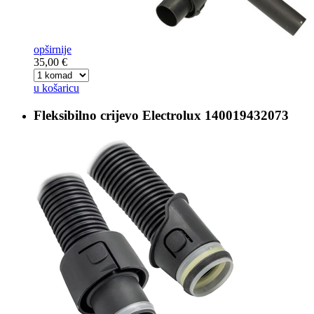
opširnije
35,00 €
u košaricu
Fleksibilno crijevo
Electrolux 140019432073