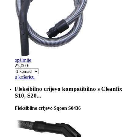
opširnije
25,00 €
u košaricu
Fleksibilno crijevo kompatibilno s
Cleanfix
S10, S20...
Fleksibilno crijevo Sqoon S0436