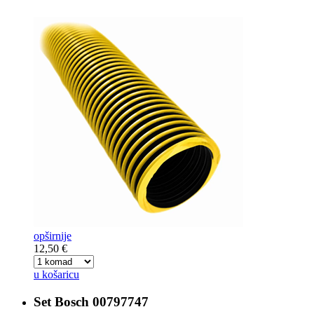
opširnije
12,50 €
u košaricu
Set Bosch
00797747