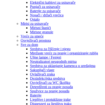
Električni kablovi za usisavače
Punjači za usisavače
Baterije za usisavače
Nosači / držači vrećica
Ostalo
Mirisi za usisavače
Mirisni štapići
Mirisne granule
Vreće za smeće
Osvježivači prostora
Sve za dom
Sredstva za čišćenje i njegu
Mrežaste vreće za pranje i organiziranje rublja
Uljne lampe / Fenjeri
Neutralizatori neugodnih mirisa
Sredstva za uklanjanje kamenca u uređajima
Sakupljači vlage
Ovlaživači zraka
Dezinfekcijska sredstva
Osvježivači za WC školjku
Deterdženti za pranje posuđa
Spužvice za pranje posuđa
Baterije
Ljepljive i protuklizne trake
Dispenzeri za ljepljivu traku