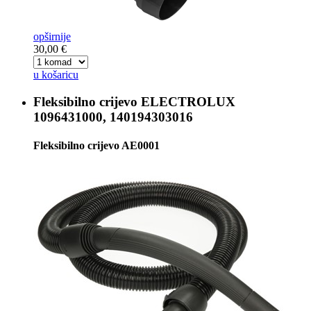
opširnije
30,00 €
u košaricu
Fleksibilno crijevo
ELECTROLUX
1096431000, 140194303016
Fleksibilno crijevo AE0001