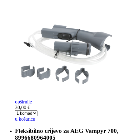
opširnije
30,00 €
u košaricu
Fleksibilno crijevo za
AEG Vampyr 700,
8996680964005