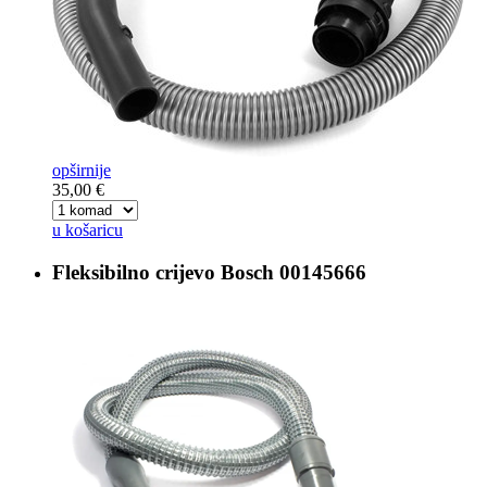
opširnije
35,00 €
u košaricu
Fleksibilno crijevo
Bosch 00145666