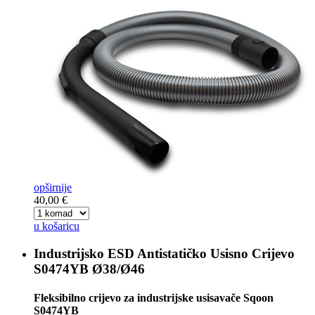
opširnije
40,00 €
u košaricu
Industrijsko ESD Antistatičko Usisno Crijevo
S0474YB Ø38/Ø46
Fleksibilno crijevo za industrijske usisavače Sqoon
S0474YB