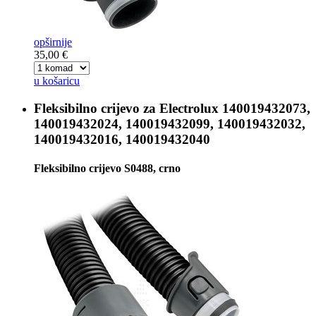
opširnije
35,00 €
u košaricu
Fleksibilno crijevo za
Electrolux 140019432073,
140019432024, 140019432099, 140019432032,
140019432016, 140019432040
Fleksibilno crijevo S0488, crno