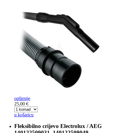
opširnije
25,00 €
u košaricu
Fleksibilno crijevo
Electrolux / AEG
140122509031, 140122509049