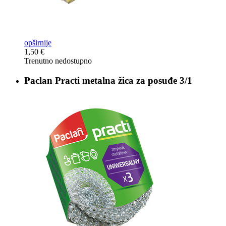
opširnije
1,50 €
Trenutno nedostupno
Paclan Practi
metalna žica za posuđe 3/1