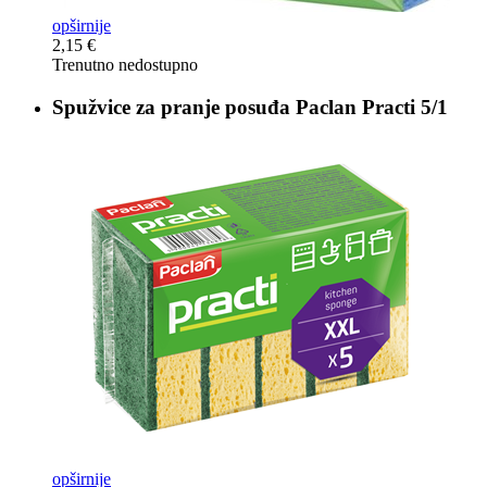
opširnije
2,15 €
Trenutno nedostupno
Spužvice za pranje posuđa
Paclan Practi 5/1
opširnije