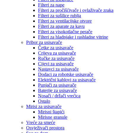
Filteri za nape
Filteri za pročišćivače i ovlaživače zraka
Filteri za sušilice rublja
Filteri za ventilacijske otvore
Filteri za aparate za kavu
Filteri za visokotlačne perače
Filteri za hladnjake i rashladne vitrine
Pribor za usisavače
Četke za usisavače
Crijeva za usisavače
Ručke za usisavače
Cijevi za usisavače
Nastavci za usisavače
Dodaci za robotske usisavače
Električni kablovi za usisavače
Punjači za usisavače
Baterije za usisavače
Nosači / držači vrećica
Ostalo
Mirisi za usisavače
Mirisni štapići
Mirisne granule
Vreće za smeće
Osvježivači prostora