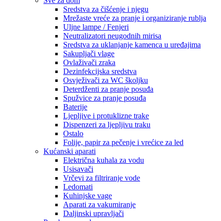
Sve za dom
Sredstva za čišćenje i njegu
Mrežaste vreće za pranje i organiziranje rublja
Uljne lampe / Fenjeri
Neutralizatori neugodnih mirisa
Sredstva za uklanjanje kamenca u uređajima
Sakupljači vlage
Ovlaživači zraka
Dezinfekcijska sredstva
Osvježivači za WC školjku
Deterdženti za pranje posuđa
Spužvice za pranje posuđa
Baterije
Ljepljive i protuklizne trake
Dispenzeri za ljepljivu traku
Ostalo
Folije, papir za pečenje i vrećice za led
Kućanski aparati
Električna kuhala za vodu
Usisavači
Vrčevi za filtriranje vode
Ledomati
Kuhinjske vage
Aparati za vakumiranje
Daljinski upravljači