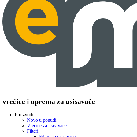
vrećice i oprema za usisavače
Proizvodi
Novo u ponudi
Vrećice za usisavače
Filteri
Filteri za usisavače