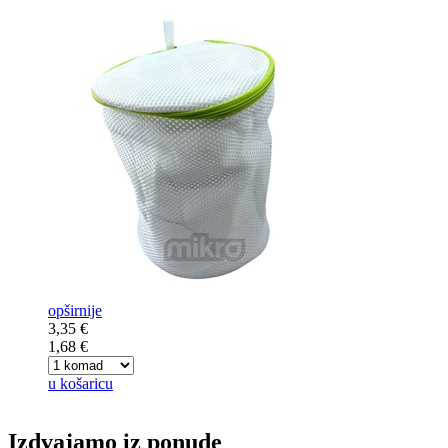
opširnije
3,35 €
1,68 €
u košaricu
Izdvajamo iz ponude