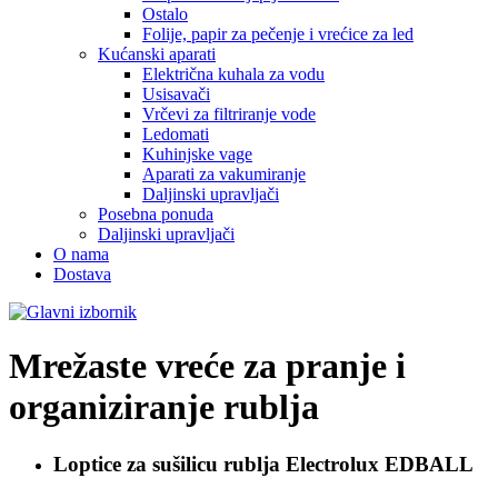
Ostalo
Folije, papir za pečenje i vrećice za led
Kućanski aparati
Električna kuhala za vodu
Usisavači
Vrčevi za filtriranje vode
Ledomati
Kuhinjske vage
Aparati za vakumiranje
Daljinski upravljači
Posebna ponuda
Daljinski upravljači
O nama
Dostava
Mrežaste vreće za pranje i
organiziranje rublja
Loptice za sušilicu rublja
Electrolux EDBALL