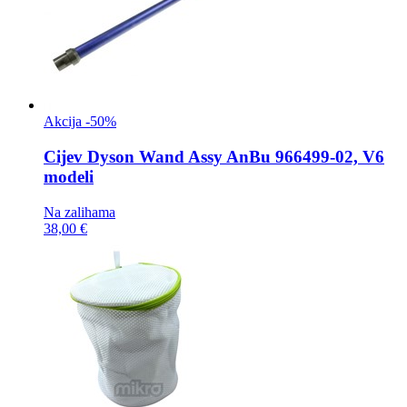
Akcija -50%
Cijev
Dyson Wand Assy AnBu 966499-02, V6
modeli
Na zalihama
38,00 €