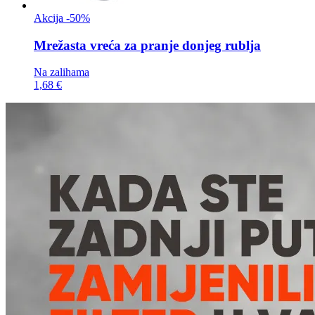
Akcija -50%
Mrežasta vreća za
pranje donjeg rublja
Na zalihama
1,68 €