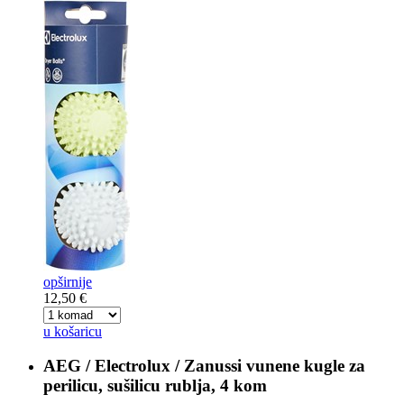
opširnije
12,50 €
u košaricu
AEG / Electrolux / Zanussi
vunene kugle za
perilicu, sušilicu rublja, 4 kom