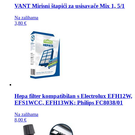
VANT Mirisni štapići za usisavače
Mix 1, 5/1
Na zalihama
3,80 €
Hepa filter kompatibilan s
Electrolux EFH12W,
EFS1WCC, EFH13WK; Philips FC8038/01
Na zalihama
8,00 €