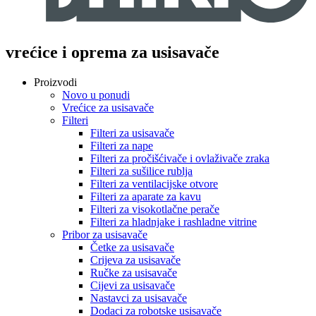
vrećice i oprema za usisavače
Proizvodi
Novo u ponudi
Vrećice za usisavače
Filteri
Filteri za usisavače
Filteri za nape
Filteri za pročišćivače i ovlaživače zraka
Filteri za sušilice rublja
Filteri za ventilacijske otvore
Filteri za aparate za kavu
Filteri za visokotlačne perače
Filteri za hladnjake i rashladne vitrine
Pribor za usisavače
Četke za usisavače
Crijeva za usisavače
Ručke za usisavače
Cijevi za usisavače
Nastavci za usisavače
Dodaci za robotske usisavače