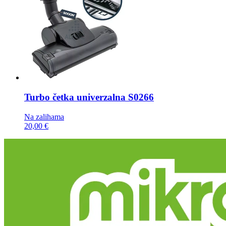
Turbo četka
univerzalna S0266
Na zalihama
20,00 €