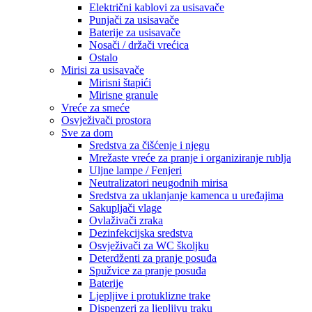
Električni kablovi za usisavače
Punjači za usisavače
Baterije za usisavače
Nosači / držači vrećica
Ostalo
Mirisi za usisavače
Mirisni štapići
Mirisne granule
Vreće za smeće
Osvježivači prostora
Sve za dom
Sredstva za čišćenje i njegu
Mrežaste vreće za pranje i organiziranje rublja
Uljne lampe / Fenjeri
Neutralizatori neugodnih mirisa
Sredstva za uklanjanje kamenca u uređajima
Sakupljači vlage
Ovlaživači zraka
Dezinfekcijska sredstva
Osvježivači za WC školjku
Deterdženti za pranje posuđa
Spužvice za pranje posuđa
Baterije
Ljepljive i protuklizne trake
Dispenzeri za ljepljivu traku