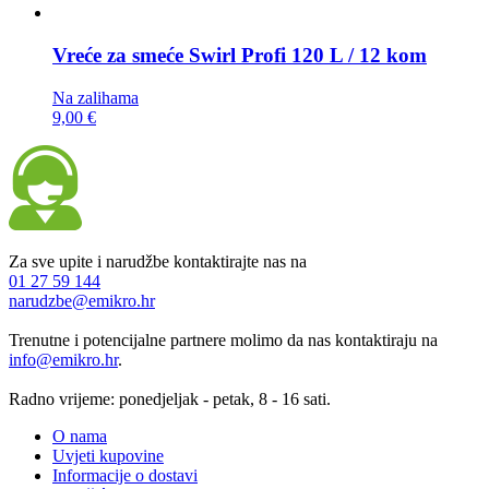
Vreće za smeće
Swirl Profi 120 L / 12 kom
Na zalihama
9,00 €
Za sve upite i narudžbe kontaktirajte nas na
01 27 59 144
narudzbe@emikro.hr
Trenutne i potencijalne partnere molimo da nas kontaktiraju na
info@emikro.hr
.
Radno vrijeme: ponedjeljak - petak, 8 - 16 sati.
O nama
Uvjeti kupovine
Informacije o dostavi