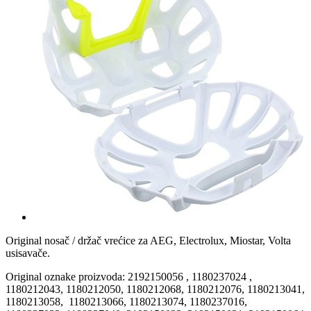
Original nosač / držač vrećice za AEG, Electrolux, Miostar, Volta
usisavače.
Original oznake proizvoda: 2192150056 , 1180237024 ,
1180212043, 1180212050, 1180212068, 1180212076, 1180213041,
1180213058, 1180213066, 1180213074, 1180237016,