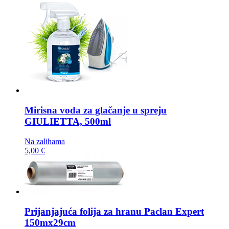
Mirisna voda za glačanje u spreju
GIULIETTA, 500ml
Na zalihama
5,00 €
Prijanjajuća folija za hranu
Paclan Expert
150mx29cm