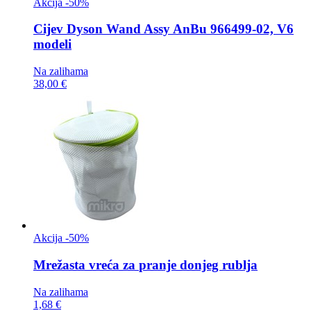
Akcija -50%
Cijev
Dyson Wand Assy AnBu 966499-02, V6
modeli
Na zalihama
38,00 €
Akcija -50%
Mrežasta vreća za
pranje donjeg rublja
Na zalihama
1,68 €