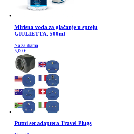
Mirisna voda za glačanje u spreju
GIULIETTA, 500ml
Na zalihama
5,00 €
Putni set adaptera
Travel Plugs