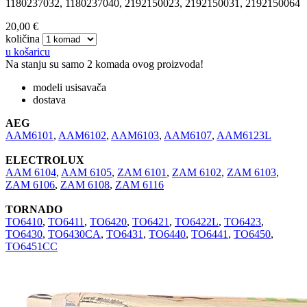
1180237032, 1180237040, 2192150023, 2192150031, 2192150064
20,00 €
količina
u košaricu
Na stanju su samo 2 komada ovog proizvoda!
modeli usisavača
dostava
AEG
AAM6101
,
AAM6102
,
AAM6103
,
AAM6107
,
AAM6123L
ELECTROLUX
AAM 6104
,
AAM 6105
,
ZAM 6101
,
ZAM 6102
,
ZAM 6103
,
ZAM 6106
,
ZAM 6108
,
ZAM 6116
TORNADO
TO6410
,
TO6411
,
TO6420
,
TO6421
,
TO6422L
,
TO6423
,
TO6430
,
TO6430CA
,
TO6431
,
TO6440
,
TO6441
,
TO6450
,
TO6451CC