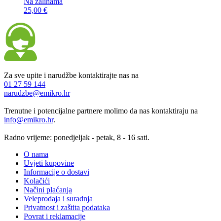
Na zalihama
25,00 €
Za sve upite i narudžbe kontaktirajte nas na
01 27 59 144
narudzbe@emikro.hr
Trenutne i potencijalne partnere molimo da nas kontaktiraju na
info@emikro.hr
.
Radno vrijeme: ponedjeljak - petak, 8 - 16 sati.
O nama
Uvjeti kupovine
Informacije o dostavi
Kolačići
Načini plaćanja
Veleprodaja i suradnja
Privatnost i zaštita podataka
Povrat i reklamacije