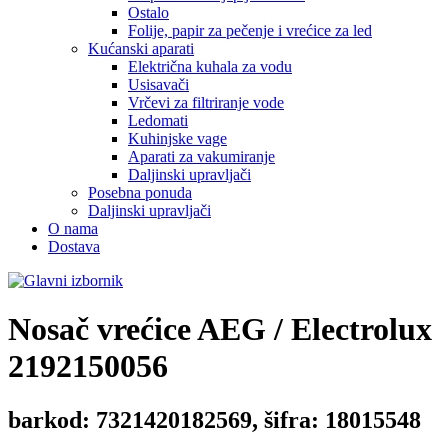
Ostalo
Folije, papir za pečenje i vrećice za led
Kućanski aparati
Električna kuhala za vodu
Usisavači
Vrčevi za filtriranje vode
Ledomati
Kuhinjske vage
Aparati za vakumiranje
Daljinski upravljači
Posebna ponuda
Daljinski upravljači
O nama
Dostava
Nosač vrećice
AEG / Electrolux
2192150056
barkod: 7321420182569, šifra: 18015548