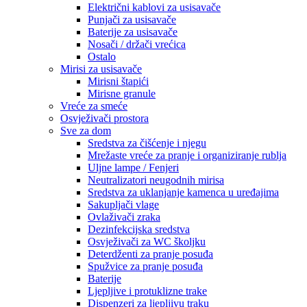
Električni kablovi za usisavače
Punjači za usisavače
Baterije za usisavače
Nosači / držači vrećica
Ostalo
Mirisi za usisavače
Mirisni štapići
Mirisne granule
Vreće za smeće
Osvježivači prostora
Sve za dom
Sredstva za čišćenje i njegu
Mrežaste vreće za pranje i organiziranje rublja
Uljne lampe / Fenjeri
Neutralizatori neugodnih mirisa
Sredstva za uklanjanje kamenca u uređajima
Sakupljači vlage
Ovlaživači zraka
Dezinfekcijska sredstva
Osvježivači za WC školjku
Deterdženti za pranje posuđa
Spužvice za pranje posuđa
Baterije
Ljepljive i protuklizne trake
Dispenzeri za ljepljivu traku