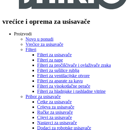
vrećice i oprema za usisavače
Proizvodi
Novo u ponudi
Vrećice za usisavače
Filteri
Filteri za usisavače
Filteri za nape
Filteri za pročišćivače i ovlaživače zraka
Filteri za sušilice rublja
Filteri za ventilacijske otvore
Filteri za aparate za kavu
Filteri za visokotlačne perače
Filteri za hladnjake i rashladne vitrine
Pribor za usisavače
Četke za usisavače
Crijeva za usisavače
Ručke za usisavače
Cijevi za usisavače
Nastavci za usisavače
Dodaci za robotske usisavače