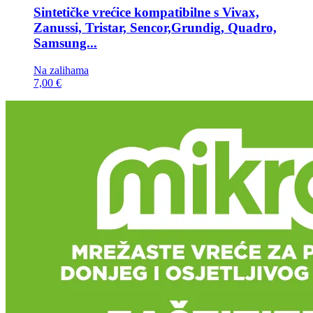
Sintetičke vrećice kompatibilne s
Vivax,
Zanussi, Tristar, Sencor,Grundig, Quadro,
Samsung...
Na zalihama
7,00 €