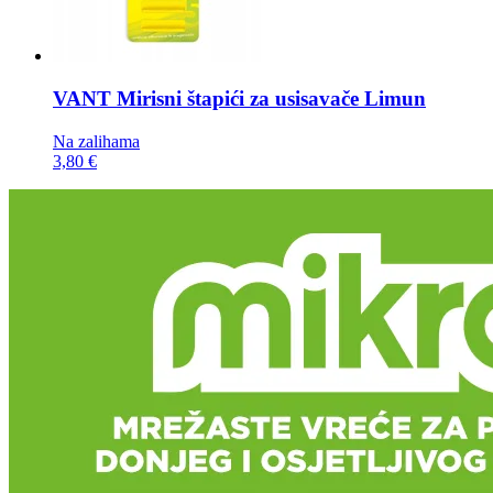
VANT Mirisni štapići za usisavače
Limun
Na zalihama
3,80 €