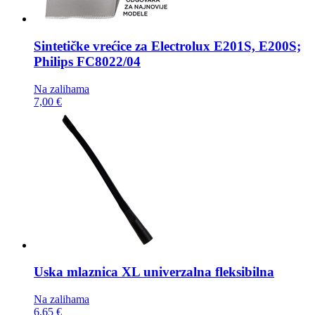
Sintetičke vrećice za
Electrolux E201S, E200S;
Philips FC8022/04
Na zalihama
7,00 €
Uska mlaznica
XL univerzalna fleksibilna
Na zalihama
6,65 €