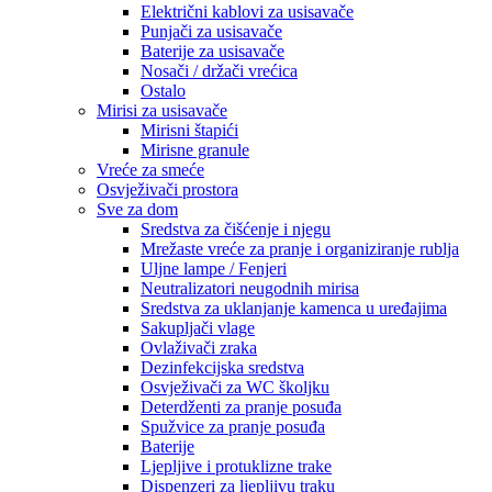
Električni kablovi za usisavače
Punjači za usisavače
Baterije za usisavače
Nosači / držači vrećica
Ostalo
Mirisi za usisavače
Mirisni štapići
Mirisne granule
Vreće za smeće
Osvježivači prostora
Sve za dom
Sredstva za čišćenje i njegu
Mrežaste vreće za pranje i organiziranje rublja
Uljne lampe / Fenjeri
Neutralizatori neugodnih mirisa
Sredstva za uklanjanje kamenca u uređajima
Sakupljači vlage
Ovlaživači zraka
Dezinfekcijska sredstva
Osvježivači za WC školjku
Deterdženti za pranje posuđa
Spužvice za pranje posuđa
Baterije
Ljepljive i protuklizne trake
Dispenzeri za ljepljivu traku