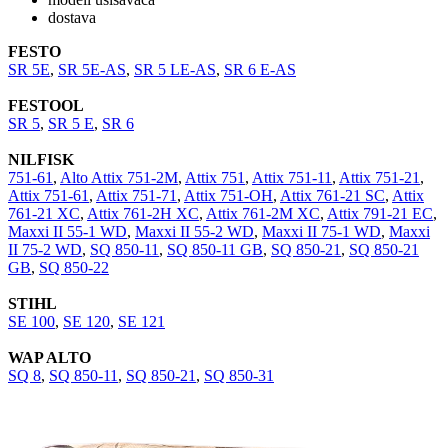
dostava
FESTO
SR 5E
,
SR 5E-AS
,
SR 5 LE-AS
,
SR 6 E-AS
FESTOOL
SR 5
,
SR 5 E
,
SR 6
NILFISK
751-61
,
Alto Attix 751-2M
,
Attix 751
,
Attix 751-11
,
Attix 751-21
,
Attix 751-61
,
Attix 751-71
,
Attix 751-OH
,
Attix 761-21 SC
,
Attix
761-21 XC
,
Attix 761-2H XC
,
Attix 761-2M XC
,
Attix 791-21 EC
,
Maxxi II 55-1 WD
,
Maxxi II 55-2 WD
,
Maxxi II 75-1 WD
,
Maxxi
II 75-2 WD
,
SQ 850-11
,
SQ 850-11 GB
,
SQ 850-21
,
SQ 850-21
GB
,
SQ 850-22
STIHL
SE 100
,
SE 120
,
SE 121
WAP ALTO
SQ 8
,
SQ 850-11
,
SQ 850-21
,
SQ 850-31