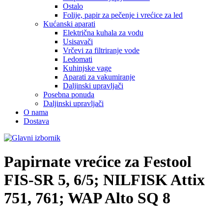
Ostalo
Folije, papir za pečenje i vrećice za led
Kućanski aparati
Električna kuhala za vodu
Usisavači
Vrčevi za filtriranje vode
Ledomati
Kuhinjske vage
Aparati za vakumiranje
Daljinski upravljači
Posebna ponuda
Daljinski upravljači
O nama
Dostava
Papirnate vrećice za
Festool
FIS-SR 5, 6/5; NILFISK Attix
751, 761; WAP Alto SQ 8