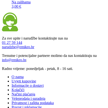
Na zalihama
3,00 €
Za sve upite i narudžbe kontaktirajte nas na
01 27 59 144
narudzbe@emikro.hr
Trenutne i potencijalne partnere molimo da nas kontaktiraju na
info@emikro.hr
.
Radno vrijeme: ponedjeljak - petak, 8 - 16 sati.
O nama
Uvjeti kupovine
Informacije o dostavi
Kolačići
Načini plaćanja
Veleprodaja i suradnja
Privatnost i zaštita podataka
Povrat i reklamacije