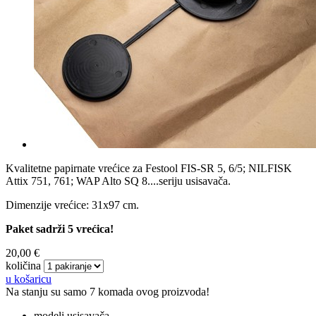
Kvalitetne papirnate vrećice za Festool FIS-SR 5, 6/5; NILFISK
Attix 751, 761; WAP Alto SQ 8....seriju usisavača.
Dimenzije vrećice: 31x97 cm.
Paket sadrži 5 vrećica!
20,00 €
količina
u košaricu
Na stanju su samo 7 komada ovog proizvoda!
modeli usisavača