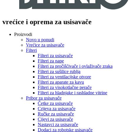
vrećice i oprema za usisavače
Proizvodi
Novo u ponudi
Vrećice za usisavače
Filteri
Filteri za usisavače
Filteri za nape
Filteri za pročišćivače i ovlaživače zraka
Filteri za sušilice rublja
Filteri za ventilacijske otvore
Filteri za aparate za kavu
Filteri za visokotlačne perače
Filteri za hladnjake i rashladne vitrine
Pribor za usisavače
Četke za usisavače
Crijeva za usisavače
Ručke za usisavače
Cijevi za usisavače
Nastavci za usisavače
Dodaci za robotske usisavače