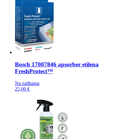
Bosch
17007846 apsorber etilena
FreshProtect™
Na zalihama
25,00 €