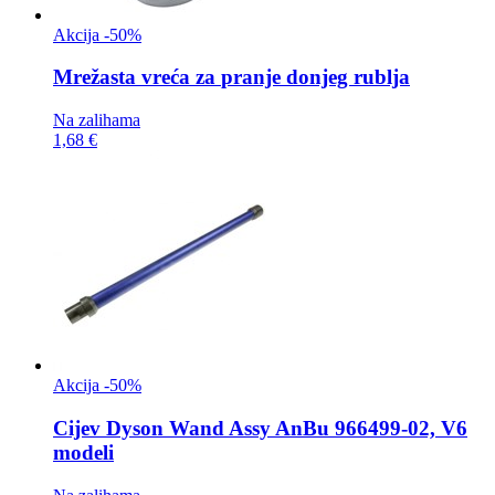
Akcija -50%
Mrežasta vreća za
pranje donjeg rublja
Na zalihama
1,68 €
Akcija -50%
Cijev
Dyson Wand Assy AnBu 966499-02, V6
modeli