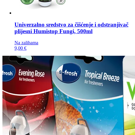
Univerzalno sredstvo za čišćenje i odstranjivač
plijesni
Humistop Fungi, 500ml
Na zalihama
9,00 €