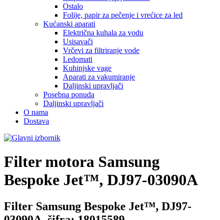
Ostalo
Folije, papir za pečenje i vrećice za led
Kućanski aparati
Električna kuhala za vodu
Usisavači
Vrčevi za filtriranje vode
Ledomati
Kuhinjske vage
Aparati za vakumiranje
Daljinski upravljači
Posebna ponuda
Daljinski upravljači
O nama
Dostava
Filter motora
Samsung
Bespoke Jet™, DJ97-03090A
Filter Samsung Bespoke Jet™, DJ97-
03090A, šifra: 18015589