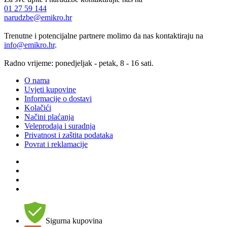
01 27 59 144
narudzbe@emikro.hr
Trenutne i potencijalne partnere molimo da nas kontaktiraju na
info@emikro.hr
.
Radno vrijeme: ponedjeljak - petak, 8 - 16 sati.
O nama
Uvjeti kupovine
Informacije o dostavi
Kolačići
Načini plaćanja
Veleprodaja i suradnja
Privatnost i zaštita podataka
Povrat i reklamacije
Sigurna kupovina