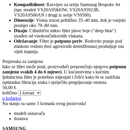
Kompatibilnost
: Razvijen za seriju Samsung Bespoke Jet
(npr. modeli VS20A95843W, VS20A95923B,
VS20A9500AN i drugi iz serije VS9500).
Dimenzije
: Visina iznosi približno 35–40 mm, dok je vanjski
promjer oko 79–80 mm.
Dizajn
: Cilindrični mikro filter plave boje ("deep blue")
izrađen od visokoučinkovitih vlakana.
Održavanje
: Filter je
potpuno periv
. Redovito pranje pod
mlakom vodom (bez agresivnih deterdženata) produljuje mu
vijek trajanja.
Preporuka za zamjenu
Iako se filter može prati, proizvođači preporučuju njegovu
potpunu
zamjenu svakih 4 do 6 mjeseci
. U kućanstvima s kućnim
ljubimcima filter je potrebno mijenjati i češće kako bi se zadržala
optimalna filtracija zraka i spriječilo pregrijavanje motora.
50,00 €
količina
u košaricu
Na stanju su samo 5 komada ovog proizvoda!
modeli usisavača
dostava
SAMSUNG