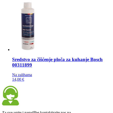
Sredstvo za čišćenje ploča za kuhanje
Bosch
00311899
Na zalihama
14,00 €
Za sve upite i narudžbe kontaktirajte nas na