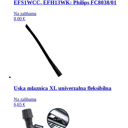
EFS1WCC, EFH13WK; Philips FC8038/01
Na zalihama
8,00 €
Uska mlaznica
XL univerzalna fleksibilna
Na zalihama
6,65 €