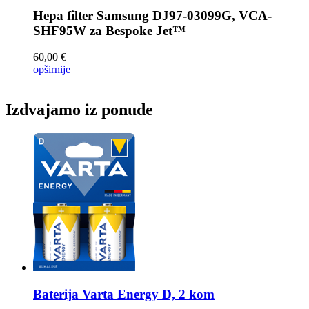
Hepa filter
Samsung DJ97-03099G, VCA-
SHF95W za Bespoke Jet™
60,00 €
opširnije
Izdvajamo iz ponude
Baterija
Varta Energy D, 2 kom