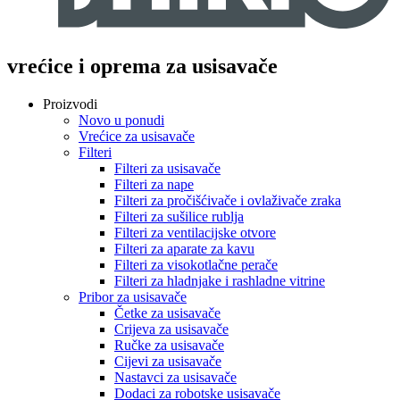
vrećice i oprema za usisavače
Proizvodi
Novo u ponudi
Vrećice za usisavače
Filteri
Filteri za usisavače
Filteri za nape
Filteri za pročišćivače i ovlaživače zraka
Filteri za sušilice rublja
Filteri za ventilacijske otvore
Filteri za aparate za kavu
Filteri za visokotlačne perače
Filteri za hladnjake i rashladne vitrine
Pribor za usisavače
Četke za usisavače
Crijeva za usisavače
Ručke za usisavače
Cijevi za usisavače
Nastavci za usisavače
Dodaci za robotske usisavače