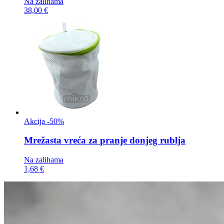
Na zalihama
38,00 €
Akcija -50%
Mrežasta vreća za
pranje donjeg rublja
Na zalihama
1,68 €