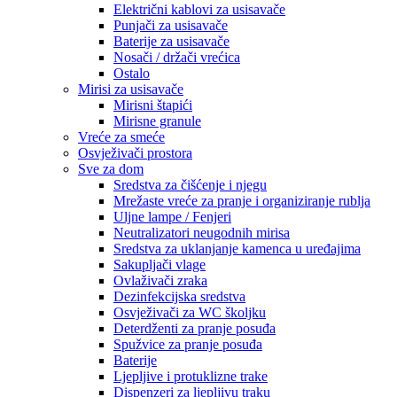
Električni kablovi za usisavače
Punjači za usisavače
Baterije za usisavače
Nosači / držači vrećica
Ostalo
Mirisi za usisavače
Mirisni štapići
Mirisne granule
Vreće za smeće
Osvježivači prostora
Sve za dom
Sredstva za čišćenje i njegu
Mrežaste vreće za pranje i organiziranje rublja
Uljne lampe / Fenjeri
Neutralizatori neugodnih mirisa
Sredstva za uklanjanje kamenca u uređajima
Sakupljači vlage
Ovlaživači zraka
Dezinfekcijska sredstva
Osvježivači za WC školjku
Deterdženti za pranje posuđa
Spužvice za pranje posuđa
Baterije
Ljepljive i protuklizne trake
Dispenzeri za ljepljivu traku