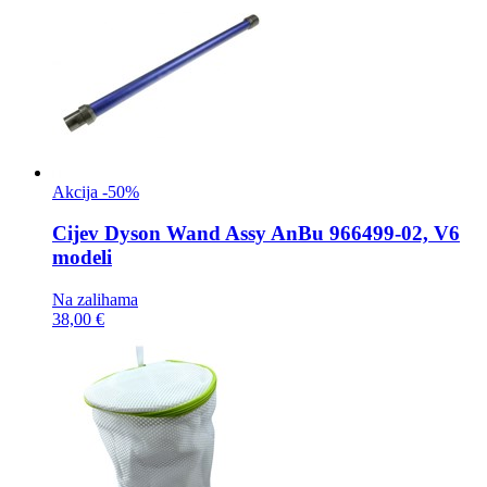
Akcija -50%
Cijev
Dyson Wand Assy AnBu 966499-02, V6
modeli
Na zalihama
38,00 €