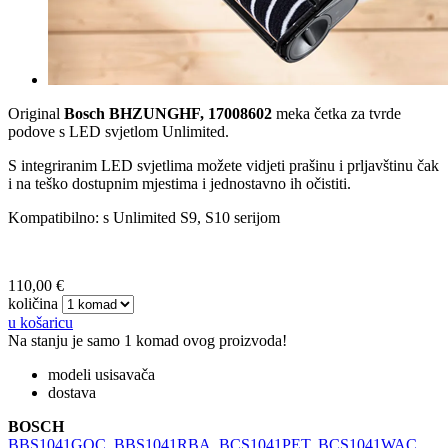
Original
Bosch BHZUNGHF, 17008602
meka četka za tvrde
podove s LED svjetlom Unlimited.
S integriranim LED svjetlima možete vidjeti prašinu i prljavštinu čak
i na teško dostupnim mjestima i jednostavno ih očistiti.
Kompatibilno: s Unlimited S9, S10 serijom
110,00 €
količina
u košaricu
Na stanju je samo 1 komad ovog proizvoda!
modeli usisavača
dostava
BOSCH
BBS1041GQC
,
BBS1041RBA
,
BCS1041PET
,
BCS1041WAC
,