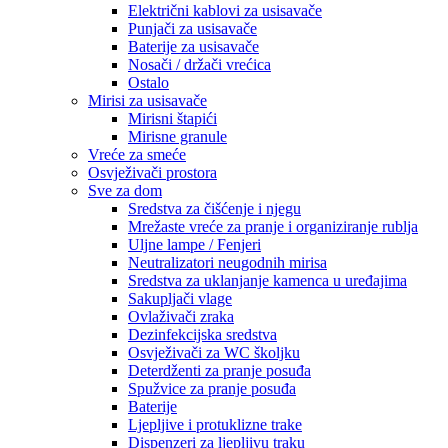
Električni kablovi za usisavače
Punjači za usisavače
Baterije za usisavače
Nosači / držači vrećica
Ostalo
Mirisi za usisavače
Mirisni štapići
Mirisne granule
Vreće za smeće
Osvježivači prostora
Sve za dom
Sredstva za čišćenje i njegu
Mrežaste vreće za pranje i organiziranje rublja
Uljne lampe / Fenjeri
Neutralizatori neugodnih mirisa
Sredstva za uklanjanje kamenca u uređajima
Sakupljači vlage
Ovlaživači zraka
Dezinfekcijska sredstva
Osvježivači za WC školjku
Deterdženti za pranje posuđa
Spužvice za pranje posuđa
Baterije
Ljepljive i protuklizne trake
Dispenzeri za ljepljivu traku