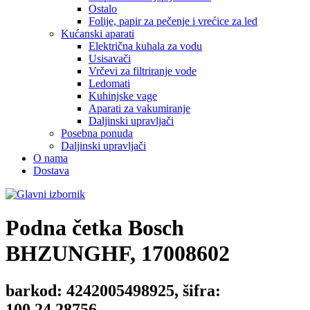
Ostalo
Folije, papir za pečenje i vrećice za led
Kućanski aparati
Električna kuhala za vodu
Usisavači
Vrčevi za filtriranje vode
Ledomati
Kuhinjske vage
Aparati za vakumiranje
Daljinski upravljači
Posebna ponuda
Daljinski upravljači
O nama
Dostava
Podna četka
Bosch
BHZUNGHF, 17008602
barkod: 4242005498925, šifra:
100.24.28756