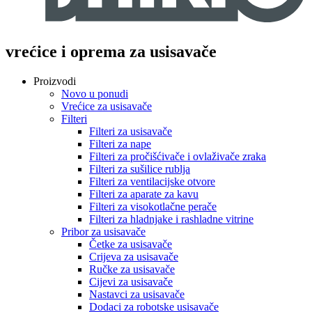
vrećice i oprema za usisavače
Proizvodi
Novo u ponudi
Vrećice za usisavače
Filteri
Filteri za usisavače
Filteri za nape
Filteri za pročišćivače i ovlaživače zraka
Filteri za sušilice rublja
Filteri za ventilacijske otvore
Filteri za aparate za kavu
Filteri za visokotlačne perače
Filteri za hladnjake i rashladne vitrine
Pribor za usisavače
Četke za usisavače
Crijeva za usisavače
Ručke za usisavače
Cijevi za usisavače
Nastavci za usisavače
Dodaci za robotske usisavače