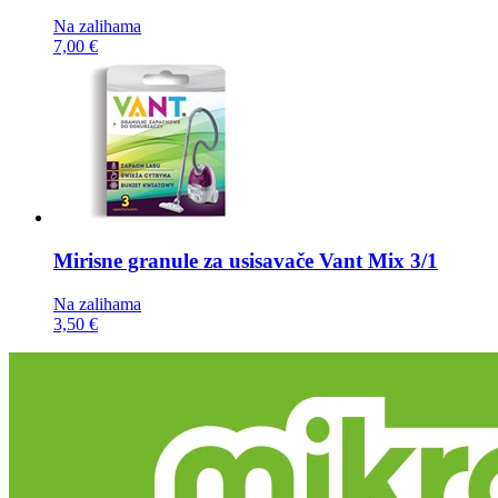
Na zalihama
7,00 €
Mirisne granule za usisavače
Vant Mix 3/1
Na zalihama
3,50 €