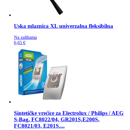
Uska mlaznica
XL univerzalna fleksibilna
Na zalihama
6,65 €
Sintetičke vrećice za
Electrolux / Philips / AEG
S-Bag, FC8022/04, GR201S,E200S,
FC8021/03, E201S....