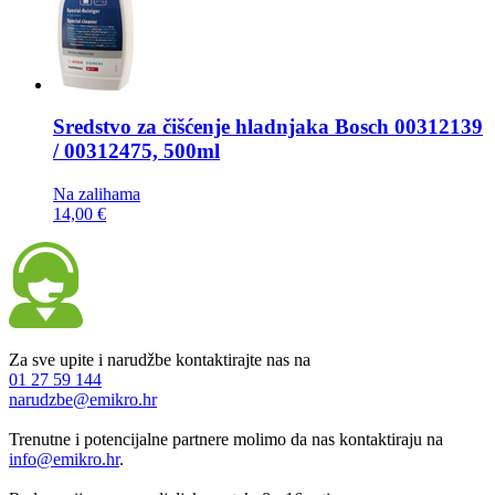
Sredstvo za čišćenje hladnjaka
Bosch 00312139
/ 00312475, 500ml
Na zalihama
14,00 €
Za sve upite i narudžbe kontaktirajte nas na
01 27 59 144
narudzbe@emikro.hr
Trenutne i potencijalne partnere molimo da nas kontaktiraju na
info@emikro.hr
.