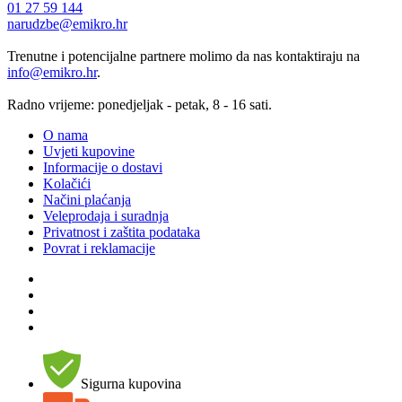
01 27 59 144
narudzbe@emikro.hr
Trenutne i potencijalne partnere molimo da nas kontaktiraju na
info@emikro.hr
.
Radno vrijeme: ponedjeljak - petak, 8 - 16 sati.
O nama
Uvjeti kupovine
Informacije o dostavi
Kolačići
Načini plaćanja
Veleprodaja i suradnja
Privatnost i zaštita podataka
Povrat i reklamacije
Sigurna kupovina