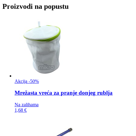
Proizvodi na popustu
Akcija -50%
Mrežasta vreća za
pranje donjeg rublja
Na zalihama
1,68 €