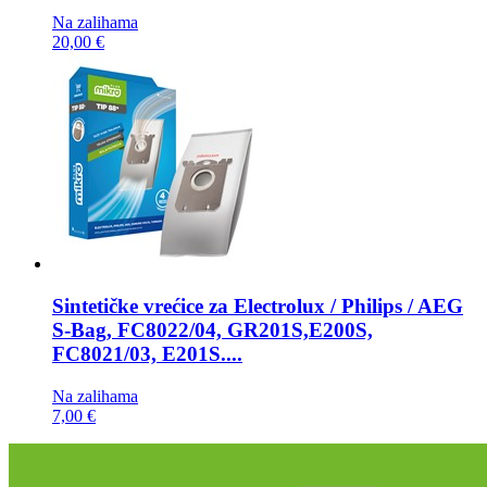
Na zalihama
20,00 €
Sintetičke vrećice za
Electrolux / Philips / AEG
S-Bag, FC8022/04, GR201S,E200S,
FC8021/03, E201S....
Na zalihama
7,00 €