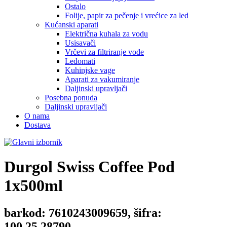
Ostalo
Folije, papir za pečenje i vrećice za led
Kućanski aparati
Električna kuhala za vodu
Usisavači
Vrčevi za filtriranje vode
Ledomati
Kuhinjske vage
Aparati za vakumiranje
Daljinski upravljači
Posebna ponuda
Daljinski upravljači
O nama
Dostava
Durgol Swiss
Coffee Pod
1x500ml
barkod: 7610243009659, šifra:
100.25.28790