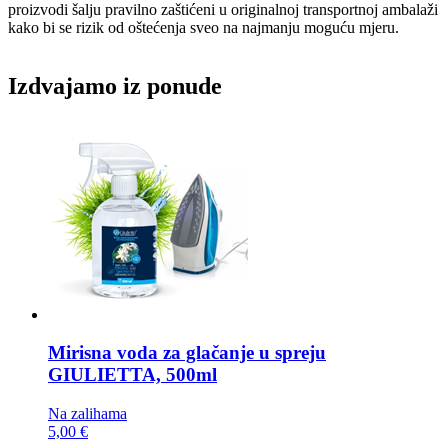
proizvodi šalju pravilno zaštićeni u originalnoj transportnoj ambalaži
kako bi se rizik od oštećenja sveo na najmanju moguću mjeru.
Izdvajamo iz ponude
Mirisna voda za glačanje u spreju
GIULIETTA, 500ml
Na zalihama
5,00 €