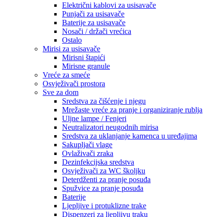
Električni kablovi za usisavače
Punjači za usisavače
Baterije za usisavače
Nosači / držači vrećica
Ostalo
Mirisi za usisavače
Mirisni štapići
Mirisne granule
Vreće za smeće
Osvježivači prostora
Sve za dom
Sredstva za čišćenje i njegu
Mrežaste vreće za pranje i organiziranje rublja
Uljne lampe / Fenjeri
Neutralizatori neugodnih mirisa
Sredstva za uklanjanje kamenca u uređajima
Sakupljači vlage
Ovlaživači zraka
Dezinfekcijska sredstva
Osvježivači za WC školjku
Deterdženti za pranje posuđa
Spužvice za pranje posuđa
Baterije
Ljepljive i protuklizne trake
Dispenzeri za ljepljivu traku