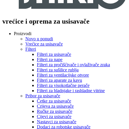
vrećice i oprema za usisavače
Proizvodi
Novo u ponudi
Vrećice za usisavače
Filteri
Filteri za usisavače
Filteri za nape
Filteri za pročišćivače i ovlaživače zraka
Filteri za sušilice rublja
Filteri za ventilacijske otvore
Filteri za aparate za kavu
Filteri za visokotlačne perače
Filteri za hladnjake i rashladne vitrine
Pribor za usisavače
Četke za usisavače
Crijeva za usisavače
Ručke za usisavače
Cijevi za usisavače
Nastavci za usisavače
Dodaci za robotske usisavače