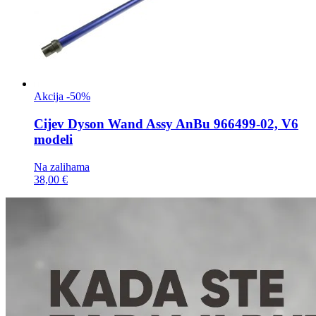
Akcija -50%
Cijev
Dyson Wand Assy AnBu 966499-02, V6
modeli
Na zalihama
38,00 €