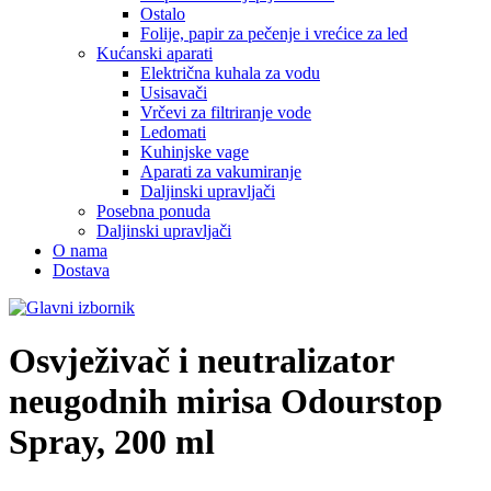
Ostalo
Folije, papir za pečenje i vrećice za led
Kućanski aparati
Električna kuhala za vodu
Usisavači
Vrčevi za filtriranje vode
Ledomati
Kuhinjske vage
Aparati za vakumiranje
Daljinski upravljači
Posebna ponuda
Daljinski upravljači
O nama
Dostava
Osvježivač i neutralizator
neugodnih mirisa
Odourstop
Spray, 200 ml