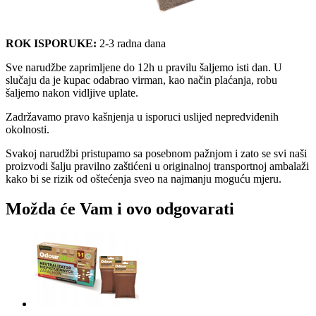
ROK ISPORUKE:
2-3 radna dana
Sve narudžbe zaprimljene do 12h u pravilu šaljemo isti dan. U
slučaju da je kupac odabrao virman, kao način plaćanja, robu
šaljemo nakon vidljive uplate.
Zadržavamo pravo kašnjenja u isporuci uslijed nepredviđenih
okolnosti.
Svakoj narudžbi pristupamo sa posebnom pažnjom i zato se svi naši
proizvodi šalju pravilno zaštićeni u originalnoj transportnoj ambalaži
kako bi se rizik od oštećenja sveo na najmanju moguću mjeru.
Možda će Vam i ovo odgovarati