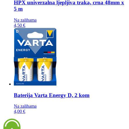
HPX univerzalna ljepljiva traka,
crna 48mm x
5 m
Na zalihama
4,50 €
Baterija
Varta Energy D, 2 kom
Na zalihama
4,00 €