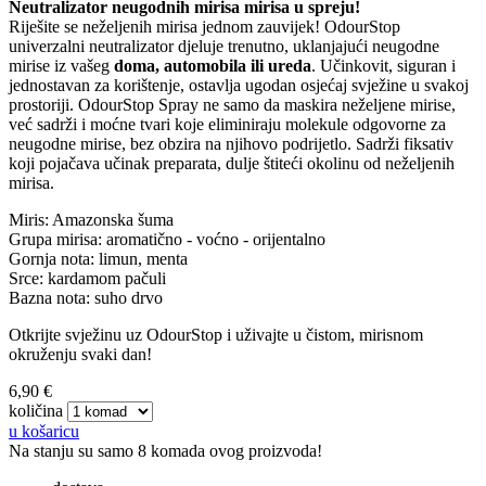
Neutralizator neugodnih mirisa mirisa u spreju!
Riješite se neželjenih mirisa jednom zauvijek! OdourStop
univerzalni neutralizator djeluje trenutno, uklanjajući neugodne
mirise iz vašeg
doma, automobila ili ureda
. Učinkovit, siguran i
jednostavan za korištenje, ostavlja ugodan osjećaj svježine u svakoj
prostoriji. OdourStop Spray ne samo da maskira neželjene mirise,
već sadrži i moćne tvari koje eliminiraju molekule odgovorne za
neugodne mirise, bez obzira na njihovo podrijetlo. Sadrži fiksativ
koji pojačava učinak preparata, dulje štiteći okolinu od neželjenih
mirisa.
Miris: Amazonska šuma
Grupa mirisa: aromatično - voćno - orijentalno
Gornja nota: limun, menta
Srce: kardamom pačuli
Bazna nota: suho drvo
Otkrijte svježinu uz OdourStop i uživajte u čistom, mirisnom
okruženju svaki dan!
6,90 €
količina
u košaricu
Na stanju su samo 8 komada ovog proizvoda!