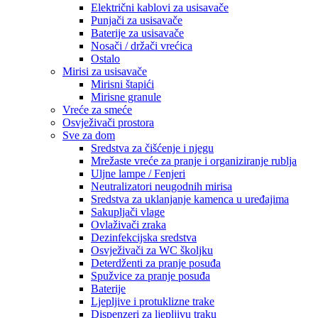
Električni kablovi za usisavače
Punjači za usisavače
Baterije za usisavače
Nosači / držači vrećica
Ostalo
Mirisi za usisavače
Mirisni štapići
Mirisne granule
Vreće za smeće
Osvježivači prostora
Sve za dom
Sredstva za čišćenje i njegu
Mrežaste vreće za pranje i organiziranje rublja
Uljne lampe / Fenjeri
Neutralizatori neugodnih mirisa
Sredstva za uklanjanje kamenca u uređajima
Sakupljači vlage
Ovlaživači zraka
Dezinfekcijska sredstva
Osvježivači za WC školjku
Deterdženti za pranje posuđa
Spužvice za pranje posuđa
Baterije
Ljepljive i protuklizne trake
Dispenzeri za ljepljivu traku