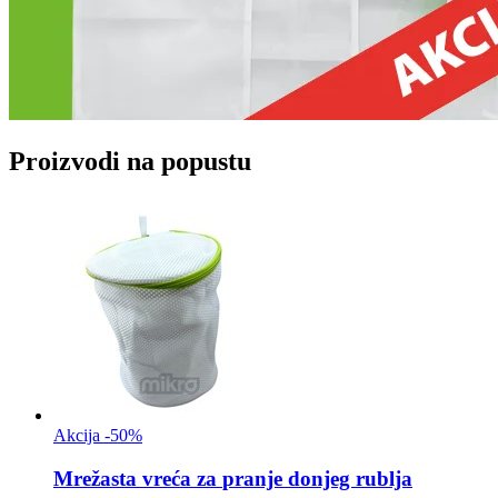
Proizvodi na popustu
Akcija -50%
Mrežasta vreća za
pranje donjeg rublja