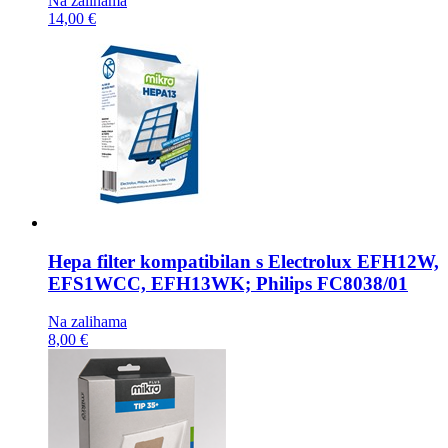
Na zalihama
14,00 €
Hepa filter kompatibilan s
Electrolux EFH12W,
EFS1WCC, EFH13WK; Philips FC8038/01
Na zalihama
8,00 €