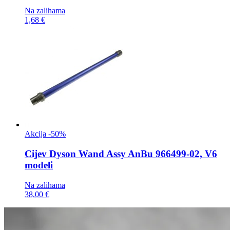
Na zalihama
1,68 €
Akcija -50%
Cijev
Dyson Wand Assy AnBu 966499-02, V6
modeli
Na zalihama
38,00 €