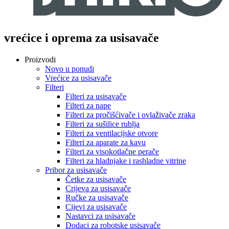
vrećice i oprema za usisavače
Proizvodi
Novo u ponudi
Vrećice za usisavače
Filteri
Filteri za usisavače
Filteri za nape
Filteri za pročišćivače i ovlaživače zraka
Filteri za sušilice rublja
Filteri za ventilacijske otvore
Filteri za aparate za kavu
Filteri za visokotlačne perače
Filteri za hladnjake i rashladne vitrine
Pribor za usisavače
Četke za usisavače
Crijeva za usisavače
Ručke za usisavače
Cijevi za usisavače
Nastavci za usisavače
Dodaci za robotske usisavače