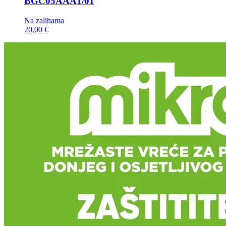
BGC05AAA1/01
Na zalihama
20,00 €