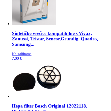
Sintetičke vrećice kompatibilne s
Vivax,
Zanussi, Tristar, Sencor,Grundig, Quadro,
Samsung...
Na zalihama
7,00 €
Hepa filter
Bosch Original 12022118,