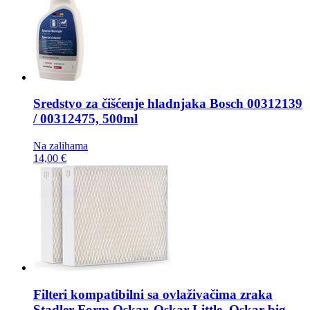
Sredstvo za čišćenje hladnjaka
Bosch 00312139
/ 00312475, 500ml
Na zalihama
14,00 €
Filteri kompatibilni sa ovlaživačima zraka
Stadler Form Oskar, Oskar Little, Oskar big