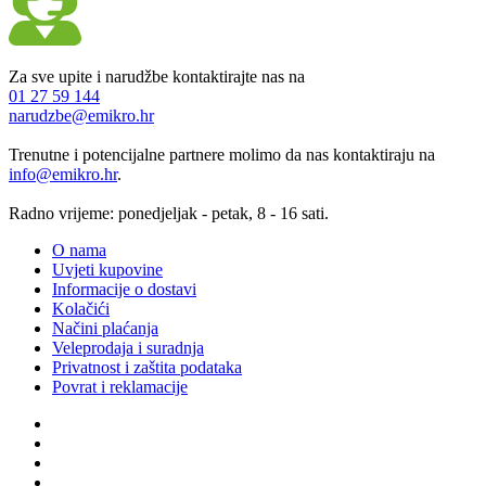
Za sve upite i narudžbe kontaktirajte nas na
01 27 59 144
narudzbe@emikro.hr
Trenutne i potencijalne partnere molimo da nas kontaktiraju na
info@emikro.hr
.
Radno vrijeme: ponedjeljak - petak, 8 - 16 sati.
O nama
Uvjeti kupovine
Informacije o dostavi
Kolačići
Načini plaćanja
Veleprodaja i suradnja
Privatnost i zaštita podataka
Povrat i reklamacije