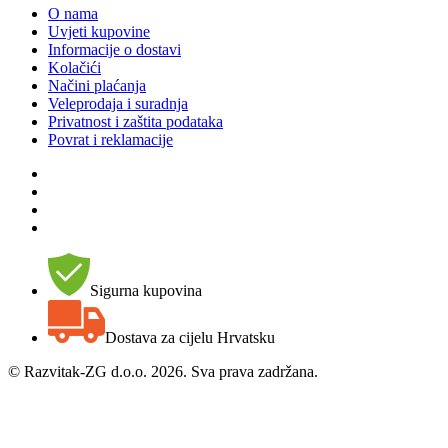
O nama
Uvjeti kupovine
Informacije o dostavi
Kolačići
Načini plaćanja
Veleprodaja i suradnja
Privatnost i zaštita podataka
Povrat i reklamacije
Sigurna kupovina
Dostava za cijelu Hrvatsku
©
Razvitak-ZG d.o.o. 2026. Sva prava zadržana.