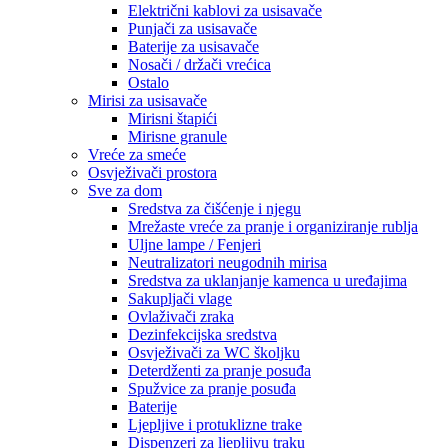
Električni kablovi za usisavače
Punjači za usisavače
Baterije za usisavače
Nosači / držači vrećica
Ostalo
Mirisi za usisavače
Mirisni štapići
Mirisne granule
Vreće za smeće
Osvježivači prostora
Sve za dom
Sredstva za čišćenje i njegu
Mrežaste vreće za pranje i organiziranje rublja
Uljne lampe / Fenjeri
Neutralizatori neugodnih mirisa
Sredstva za uklanjanje kamenca u uređajima
Sakupljači vlage
Ovlaživači zraka
Dezinfekcijska sredstva
Osvježivači za WC školjku
Deterdženti za pranje posuđa
Spužvice za pranje posuđa
Baterije
Ljepljive i protuklizne trake
Dispenzeri za ljepljivu traku