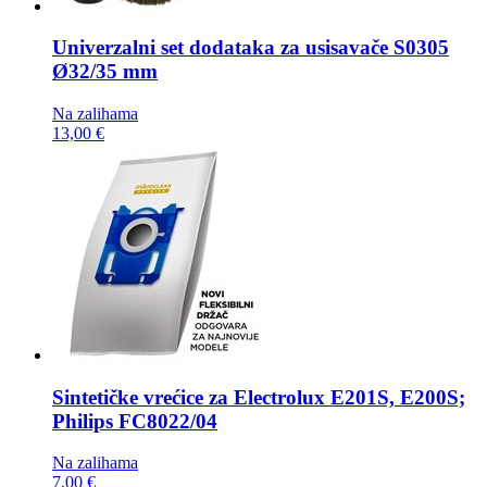
Univerzalni set dodataka za usisavače
S0305
Ø32/35 mm
Na zalihama
13,00 €
Sintetičke vrećice za
Electrolux E201S, E200S;
Philips FC8022/04
Na zalihama
7,00 €