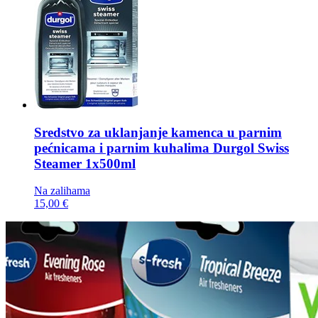
Sredstvo za uklanjanje kamenca u parnim
pećnicama i parnim kuhalima
Durgol Swiss
Steamer 1x500ml
Na zalihama
15,00 €