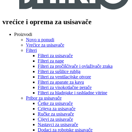
vrećice i oprema za usisavače
Proizvodi
Novo u ponudi
Vrećice za usisavače
Filteri
Filteri za usisavače
Filteri za nape
Filteri za pročišćivače i ovlaživače zraka
Filteri za sušilice rublja
Filteri za ventilacijske otvore
Filteri za aparate za kavu
Filteri za visokotlačne perače
Filteri za hladnjake i rashladne vitrine
Pribor za usisavače
Četke za usisavače
Crijeva za usisavače
Ručke za usisavače
Cijevi za usisavače
Nastavci za usisavače
Dodaci za robotske usisavače