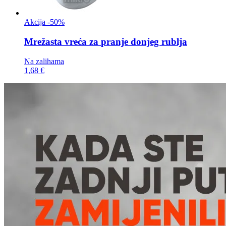
Akcija -50%
Mrežasta vreća za
pranje donjeg rublja
Na zalihama
1,68 €