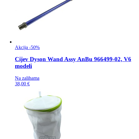
Akcija -50%
Cijev
Dyson Wand Assy AnBu 966499-02, V6
modeli
Na zalihama
38,00 €