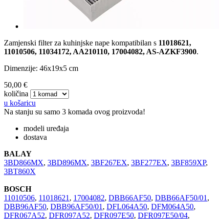
Zamjenski filter za kuhinjske nape kompatibilan s
11018621,
11010506, 11034172, AA210110, 17004082, AS-AZKF3900
.
Dimenzije: 46x19x5 cm
50,00 €
količina
u košaricu
Na stanju su samo 3 komada ovog proizvoda!
modeli uređaja
dostava
BALAY
3BD866MX
,
3BD896MX
,
3BF267EX
,
3BF277EX
,
3BF859XP
,
3BT860X
BOSCH
11010506
,
11018621
,
17004082
,
DBB66AF50
,
DBB66AF50/01
,
DBB96AF50
,
DBB96AF50/01
,
DFL064A50
,
DFM064A50
,
DFR067A52
,
DFR097A52
,
DFR097E50
,
DFR097E50/04
,