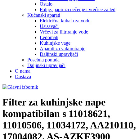
Ostalo
Folije, papir za pečenje i vrećice za led
Kućanski aparati
Električna kuhala za vodu
Usisavači
Vrčevi za filtriranje vode
Ledomati
Kuhinjske vage
Aparati za vakumiranje
Daljinski upravljači
Posebna ponuda
Daljinski upravljači
O nama
Dostava
Filter za kuhinjske nape
kompatibilan s
11018621,
11010506, 11034172, AA210110,
17004082, AS-AZKF3900