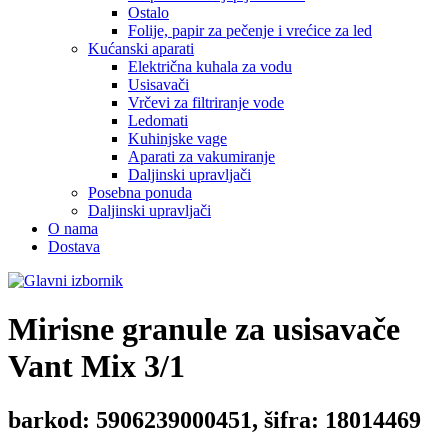
Ostalo
Folije, papir za pečenje i vrećice za led
Kućanski aparati
Električna kuhala za vodu
Usisavači
Vrčevi za filtriranje vode
Ledomati
Kuhinjske vage
Aparati za vakumiranje
Daljinski upravljači
Posebna ponuda
Daljinski upravljači
O nama
Dostava
Mirisne granule za usisavače
Vant Mix 3/1
barkod: 5906239000451, šifra: 18014469