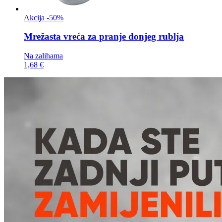
Akcija -50%
Mrežasta vreća za
pranje donjeg rublja
Na zalihama
1,68 €