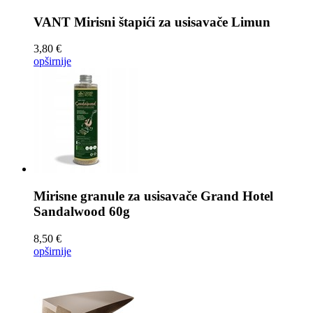
VANT Mirisni štapići za usisavače
Limun
3,80 €
opširnije
Mirisne granule za usisavače
Grand Hotel
Sandalwood 60g
8,50 €
opširnije