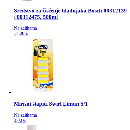
Sredstvo za čišćenje hladnjaka
Bosch 00312139
/ 00312475, 500ml
Na zalihama
14,00 €
Mirisni štapići
Swirl Limun 5/1
Na zalihama
3,00 €