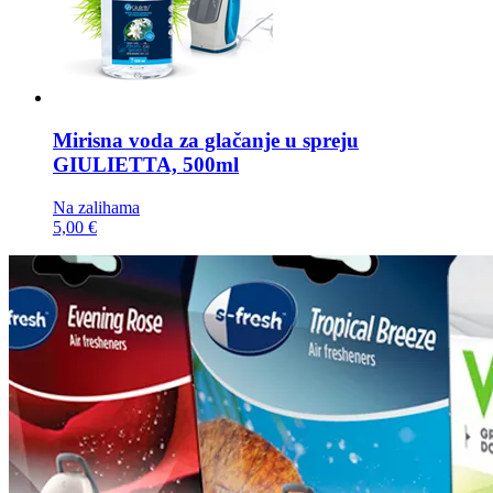
Mirisna voda za glačanje u spreju
GIULIETTA, 500ml
Na zalihama
5,00 €