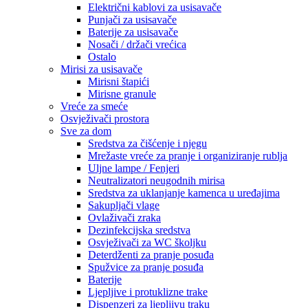
Električni kablovi za usisavače
Punjači za usisavače
Baterije za usisavače
Nosači / držači vrećica
Ostalo
Mirisi za usisavače
Mirisni štapići
Mirisne granule
Vreće za smeće
Osvježivači prostora
Sve za dom
Sredstva za čišćenje i njegu
Mrežaste vreće za pranje i organiziranje rublja
Uljne lampe / Fenjeri
Neutralizatori neugodnih mirisa
Sredstva za uklanjanje kamenca u uređajima
Sakupljači vlage
Ovlaživači zraka
Dezinfekcijska sredstva
Osvježivači za WC školjku
Deterdženti za pranje posuđa
Spužvice za pranje posuđa
Baterije
Ljepljive i protuklizne trake
Dispenzeri za ljepljivu traku