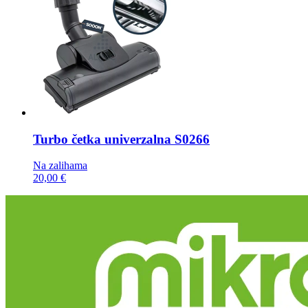
Turbo četka
univerzalna S0266
Na zalihama
20,00 €