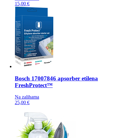
15,00 €
Bosch
17007846 apsorber etilena
FreshProtect™
Na zalihama
25,00 €