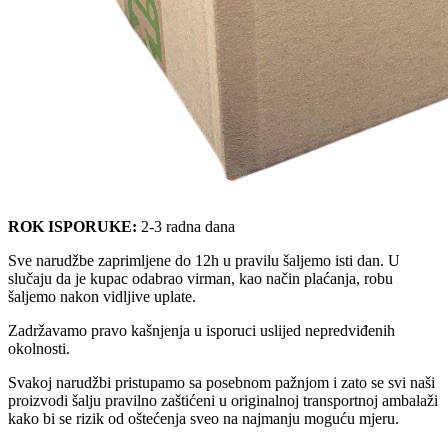
ROK ISPORUKE:
2-3 radna dana
Sve narudžbe zaprimljene do 12h u pravilu šaljemo isti dan. U
slučaju da je kupac odabrao virman, kao način plaćanja, robu
šaljemo nakon vidljive uplate.
Zadržavamo pravo kašnjenja u isporuci uslijed nepredviđenih
okolnosti.
Svakoj narudžbi pristupamo sa posebnom pažnjom i zato se svi naši
proizvodi šalju pravilno zaštićeni u originalnoj transportnoj ambalaži
kako bi se rizik od oštećenja sveo na najmanju moguću mjeru.