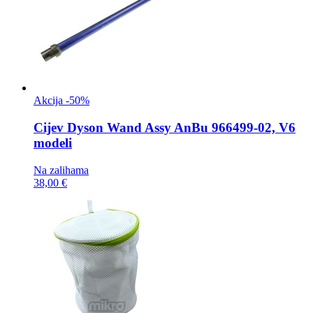
Akcija -50%
Cijev
Dyson Wand Assy AnBu 966499-02, V6
modeli
Na zalihama
38,00 €