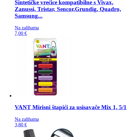
Sintetičke vrećice kompatibilne s
Vivax,
Zanussi, Tristar, Sencor,Grundig, Quadro,
Samsung...
Na zalihama
7,00 €
VANT Mirisni štapići za usisavače
Mix 1, 5/1
Na zalihama
3,80 €