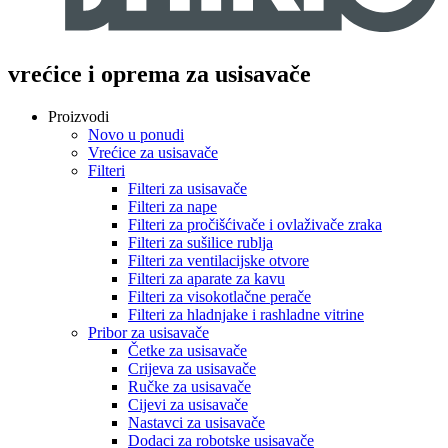
vrećice i oprema za usisavače
Proizvodi
Novo u ponudi
Vrećice za usisavače
Filteri
Filteri za usisavače
Filteri za nape
Filteri za pročišćivače i ovlaživače zraka
Filteri za sušilice rublja
Filteri za ventilacijske otvore
Filteri za aparate za kavu
Filteri za visokotlačne perače
Filteri za hladnjake i rashladne vitrine
Pribor za usisavače
Četke za usisavače
Crijeva za usisavače
Ručke za usisavače
Cijevi za usisavače
Nastavci za usisavače
Dodaci za robotske usisavače