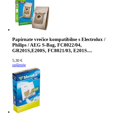
Papirnate vrećice kompatibilne s
Electrolux /
Philips / AEG S-Bag, FC8022/04,
GR201S,E200S, FC8021/03, E201S....
5,30 €
opširnije