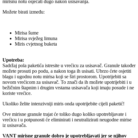
mirisnu notu osjećati dugo nakon usisavanja.
Možete birati između:
Mirisa šume
Mirisa svježeg limuna
Miris cvjetnog buketa
Upotreba:
Sadržaj pola paketića istresite u vrećicu za usisavač. Granule također
možete prosuti po podu, a nakon toga ih usisati. Ubrzo ćete osjetiti
blagu i ugodnu notu mirisa koji se širi prostorom. Upotrijebiti sa
novom vrećicom za usisavač. To znači da ih možete upotrijebiti i u
bežičnim štapnim i drugim vrstama usisavača koji imaju posude i ne
koriste vrećice.
Ukoliko želite intenzivniji miris onda upotrijebite cijeli paketić!
Ove mirisne granule trajat će toliko dugo koliko upotrebljavate i
vrećicu i u potpunosti će eliminirati i neutralizirati neugodne mirise
iz usisavača.
VANT mirisne granule dobro je upotrebljavati jer se njihov