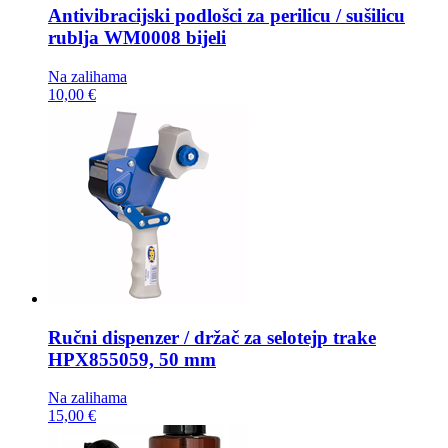
Antivibracijski podlošci za perilicu / sušilicu
rublja
WM0008 bijeli
Na zalihama
10,00 €
Ručni dispenzer / držač za selotejp trake
HPX855059, 50 mm
Na zalihama
15,00 €