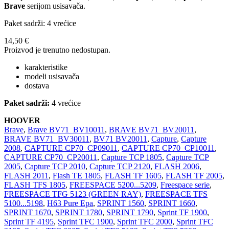
Brave
serijom usisavača.
Paket sadrži: 4 vrećice
14,50 €
Proizvod je trenutno nedostupan.
karakteristike
modeli usisavača
dostava
Paket sadrži:
4 vrećice
HOOVER
Brave
,
Brave BV71_BV10011
,
BRAVE BV71_BV20011
,
BRAVE BV71_BV30011
,
BV71 BV20011
,
Capture
,
Capture
2008
,
CAPTURE CP70_CP09011
,
CAPTURE CP70_CP10011
,
CAPTURE CP70_CP20011
,
Capture TCP 1805
,
Capture TCP
2005
,
Capture TCP 2010
,
Capture TCP 2120
,
FLASH 2006
,
FLASH 2011
,
Flash TE 1805
,
FLASH TF 1605
,
FLASH TF 2005
,
FLASH TFS 1805
,
FREESPACE 5200...5209
,
Freespace serie
,
FREESPACE TFG 5123 (GREEN RAY)
,
FREESPACE TFS
5100...5198
,
H63 Pure Epa
,
SPRINT 1560
,
SPRINT 1660
,
SPRINT 1670
,
SPRINT 1780
,
SPRINT 1790
,
Sprint TF 1900
,
Sprint TF 4195
,
Sprint TFC 1900
,
Sprint TFC 2000
,
Sprint TFC