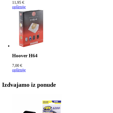
11,95 €
opširnije
Hoover
H64
7,00 €
opširnije
Izdvajamo iz ponude