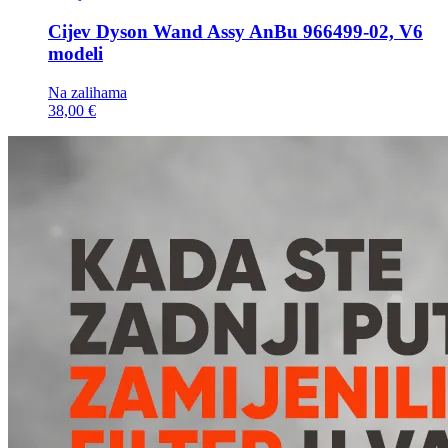
Cijev
Dyson Wand Assy AnBu 966499-02, V6
modeli
Na zalihama
38,00 €