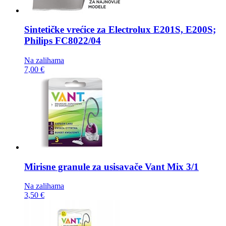
Sintetičke vrećice za
Electrolux E201S, E200S;
Philips FC8022/04
Na zalihama
7,00 €
Mirisne granule za usisavače
Vant Mix 3/1
Na zalihama
3,50 €