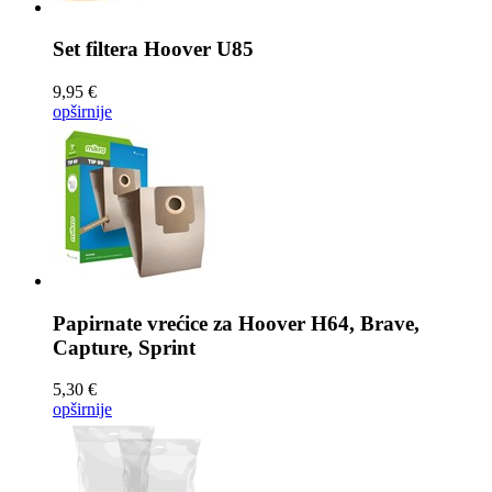
Set filtera
Hoover U85
9,95 €
opširnije
Papirnate vrećice za
Hoover H64, Brave,
Capture, Sprint
5,30 €
opširnije