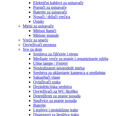
Električni kablovi za usisavače
Punjači za usisavače
Baterije za usisavače
Nosači / držači vrećica
Ostalo
Mirisi za usisavače
Mirisni štapići
Mirisne granule
Vreće za smeće
Osvježivači prostora
Sve za dom
Sredstva za čišćenje i njegu
Mrežaste vreće za pranje i organiziranje rublja
Uljne lampe / Fenjeri
Neutralizatori neugodnih mirisa
Sredstva za uklanjanje kamenca u uređajima
Sakupljači vlage
Ovlaživači zraka
Dezinfekcijska sredstva
Osvježivači za WC školjku
Deterdženti za pranje posuđa
Spužvice za pranje posuđa
Baterije
Ljepljive i protuklizne trake
Dispenzeri za ljepljivu traku