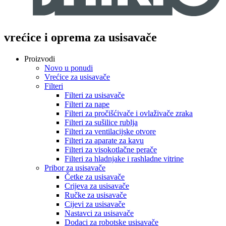
vrećice i oprema za usisavače
Proizvodi
Novo u ponudi
Vrećice za usisavače
Filteri
Filteri za usisavače
Filteri za nape
Filteri za pročišćivače i ovlaživače zraka
Filteri za sušilice rublja
Filteri za ventilacijske otvore
Filteri za aparate za kavu
Filteri za visokotlačne perače
Filteri za hladnjake i rashladne vitrine
Pribor za usisavače
Četke za usisavače
Crijeva za usisavače
Ručke za usisavače
Cijevi za usisavače
Nastavci za usisavače
Dodaci za robotske usisavače