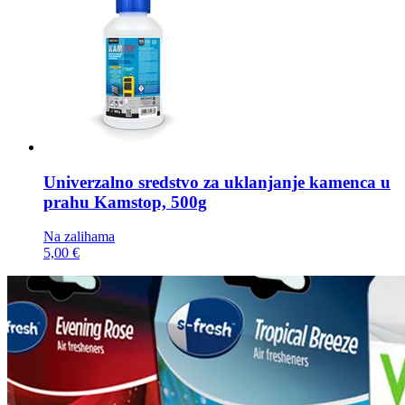
Univerzalno sredstvo za uklanjanje kamenca u
prahu
Kamstop, 500g
Na zalihama
5,00 €