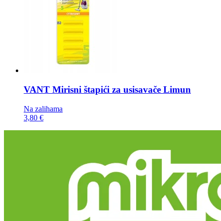
VANT Mirisni štapići za usisavače
Limun
Na zalihama
3,80 €