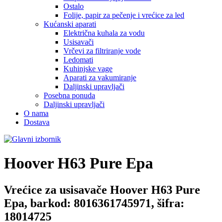
Ostalo
Folije, papir za pečenje i vrećice za led
Kućanski aparati
Električna kuhala za vodu
Usisavači
Vrčevi za filtriranje vode
Ledomati
Kuhinjske vage
Aparati za vakumiranje
Daljinski upravljači
Posebna ponuda
Daljinski upravljači
O nama
Dostava
Hoover
H63 Pure Epa
Vrećice za usisavače Hoover H63 Pure
Epa, barkod: 8016361745971, šifra:
18014725