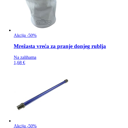
Akcija -50%
Mrežasta vreća za
pranje donjeg rublja
Na zalihama
1,68 €
Akcija -50%