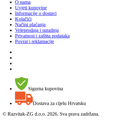
O nama
Uvjeti kupovine
Informacije o dostavi
Kolačići
Načini plaćanja
Veleprodaja i suradnja
Privatnost i zaštita podataka
Povrat i reklamacije
Sigurna kupovina
Dostava za cijelu Hrvatsku
©
Razvitak-ZG d.o.o. 2026. Sva prava zadržana.