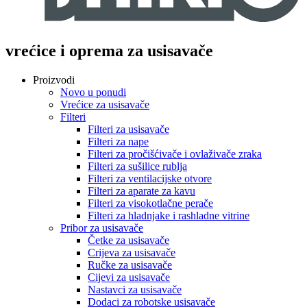
vrećice i oprema za usisavače
Proizvodi
Novo u ponudi
Vrećice za usisavače
Filteri
Filteri za usisavače
Filteri za nape
Filteri za pročišćivače i ovlaživače zraka
Filteri za sušilice rublja
Filteri za ventilacijske otvore
Filteri za aparate za kavu
Filteri za visokotlačne perače
Filteri za hladnjake i rashladne vitrine
Pribor za usisavače
Četke za usisavače
Crijeva za usisavače
Ručke za usisavače
Cijevi za usisavače
Nastavci za usisavače
Dodaci za robotske usisavače