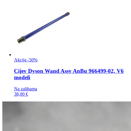
Akcija -50%
Cijev
Dyson Wand Assy AnBu 966499-02, V6
modeli
Na zalihama
38,00 €