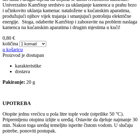
Univerzalno KamStop sredstvo za uklanjanje kamenca u prahu brzo
i učinkovito uklanja kamenac nataložene u kućanskim aparatima,
produžujući njihov vijek trajanja i smanjujući potrošnju električne
energije. Stoga, odaberite KamStop i zaboravite na problem naslaga
kamenca na kućanskim aparatima i drugim mjestima u kući!
0,80 €
količina
u košaricu
Proizvod je dostupan
karakteristike
dostava
Pakiranje:
20 g
UPOTREBA
Otopite jednu vrećicu u pola litre tople vode (otprilike 50 °C).
Pripremljenu otopinu izlijte u uređaj. Ostavite da djeluje najmanje 30
min. Nakon toga uređaj temeljito isperite čistom vodom. U slučaju
potrebe, ponoviti postupak.