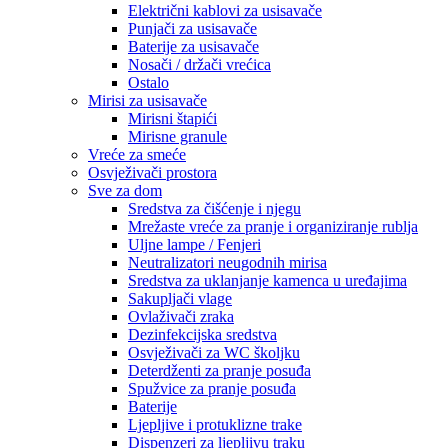
Električni kablovi za usisavače
Punjači za usisavače
Baterije za usisavače
Nosači / držači vrećica
Ostalo
Mirisi za usisavače
Mirisni štapići
Mirisne granule
Vreće za smeće
Osvježivači prostora
Sve za dom
Sredstva za čišćenje i njegu
Mrežaste vreće za pranje i organiziranje rublja
Uljne lampe / Fenjeri
Neutralizatori neugodnih mirisa
Sredstva za uklanjanje kamenca u uređajima
Sakupljači vlage
Ovlaživači zraka
Dezinfekcijska sredstva
Osvježivači za WC školjku
Deterdženti za pranje posuđa
Spužvice za pranje posuđa
Baterije
Ljepljive i protuklizne trake
Dispenzeri za ljepljivu traku