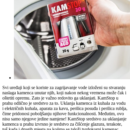
Svi uređaji koji se koriste za zagrijavanje vode izloženi su stvaranju
naslaga kamenca unutar njih, koji nakon nekog vremena može čak i
oštetiti opremu. Zato je važno redovito ga uklanjati. KamStop u
prahu odlično je sredstvo za to. Uklanja kamenca iz kuhala za vodu
i električnih kuhala, aparata za kavu, perilica posuđa i perilica rublja,
čime pridonosi poboljšanju njihove funkcionalnosti. Međutim, ovo
nisu samo njegove jedine namjene! KamStop sredstvo za uklanjanje
kamenca u prahu izvrsno je sredstvo za čišćenje glazura, terakote,
tuš kada i drugih mjesta na kojima se taloži tvrdokorni kamenac.