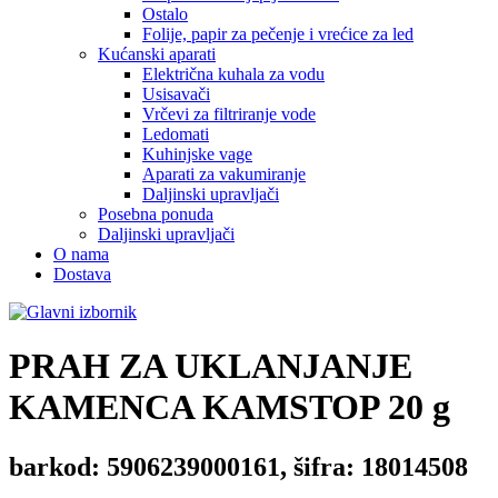
Ostalo
Folije, papir za pečenje i vrećice za led
Kućanski aparati
Električna kuhala za vodu
Usisavači
Vrčevi za filtriranje vode
Ledomati
Kuhinjske vage
Aparati za vakumiranje
Daljinski upravljači
Posebna ponuda
Daljinski upravljači
O nama
Dostava
PRAH ZA UKLANJANJE
KAMENCA
KAMSTOP 20 g
barkod: 5906239000161, šifra: 18014508