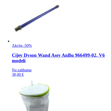
Akcija -50%
Cijev
Dyson Wand Assy AnBu 966499-02, V6
modeli
Na zalihama
38,00 €