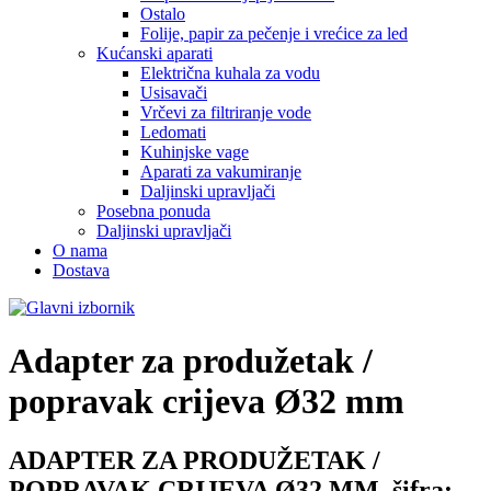
Ostalo
Folije, papir za pečenje i vrećice za led
Kućanski aparati
Električna kuhala za vodu
Usisavači
Vrčevi za filtriranje vode
Ledomati
Kuhinjske vage
Aparati za vakumiranje
Daljinski upravljači
Posebna ponuda
Daljinski upravljači
O nama
Dostava
Adapter za produžetak /
popravak crijeva
Ø32 mm
ADAPTER ZA PRODUŽETAK /
POPRAVAK CRIJEVA Ø32 MM, šifra: