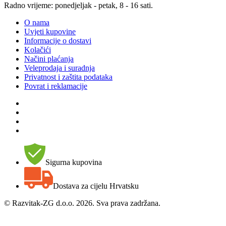
Radno vrijeme: ponedjeljak - petak, 8 - 16 sati.
O nama
Uvjeti kupovine
Informacije o dostavi
Kolačići
Načini plaćanja
Veleprodaja i suradnja
Privatnost i zaštita podataka
Povrat i reklamacije
Sigurna kupovina
Dostava za cijelu Hrvatsku
©
Razvitak-ZG d.o.o. 2026. Sva prava zadržana.