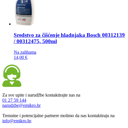
Sredstvo za čišćenje hladnjaka
Bosch 00312139
/ 00312475, 500ml
Na zalihama
14,00 €
Za sve upite i narudžbe kontaktirajte nas na
01 27 59 144
narudzbe@emikro.hr
Trenutne i potencijalne partnere molimo da nas kontaktiraju na
info@emikro.hr
.