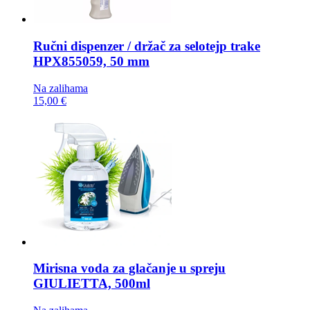
Ručni dispenzer / držač za selotejp trake
HPX855059, 50 mm
Na zalihama
15,00 €
Mirisna voda za glačanje u spreju
GIULIETTA, 500ml