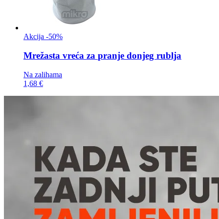
Akcija -50%
Mrežasta vreća za
pranje donjeg rublja
Na zalihama
1,68 €