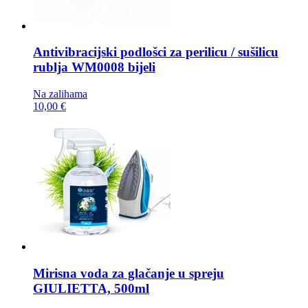
Antivibracijski podlošci za perilicu / sušilicu
rublja
WM0008 bijeli
Na zalihama
10,00 €
Mirisna voda za glačanje u spreju
GIULIETTA, 500ml