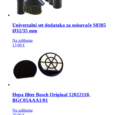
Univerzalni set dodataka za usisavače
S0305
Ø32/35 mm
Na zalihama
13,00 €
Hepa filter
Bosch Original 12022118,
BGC05AAA1/01
Na zalihama
20,00 €