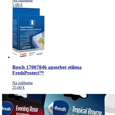
Na zalihama
5,00 €
Bosch
17007846 apsorber etilena
FreshProtect™
Na zalihama
25,00 €