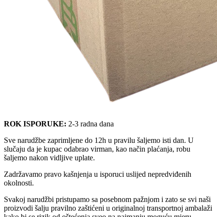
ROK ISPORUKE:
2-3 radna dana
Sve narudžbe zaprimljene do 12h u pravilu šaljemo isti dan. U
slučaju da je kupac odabrao virman, kao način plaćanja, robu
šaljemo nakon vidljive uplate.
Zadržavamo pravo kašnjenja u isporuci uslijed nepredviđenih
okolnosti.
Svakoj narudžbi pristupamo sa posebnom pažnjom i zato se svi naši
proizvodi šalju pravilno zaštićeni u originalnoj transportnoj ambalaži
kako bi se rizik od oštećenja sveo na najmanju moguću mjeru.