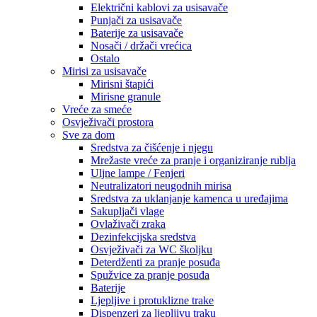
Električni kablovi za usisavače
Punjači za usisavače
Baterije za usisavače
Nosači / držači vrećica
Ostalo
Mirisi za usisavače
Mirisni štapići
Mirisne granule
Vreće za smeće
Osvježivači prostora
Sve za dom
Sredstva za čišćenje i njegu
Mrežaste vreće za pranje i organiziranje rublja
Uljne lampe / Fenjeri
Neutralizatori neugodnih mirisa
Sredstva za uklanjanje kamenca u uređajima
Sakupljači vlage
Ovlaživači zraka
Dezinfekcijska sredstva
Osvježivači za WC školjku
Deterdženti za pranje posuđa
Spužvice za pranje posuđa
Baterije
Ljepljive i protuklizne trake
Dispenzeri za ljepljivu traku