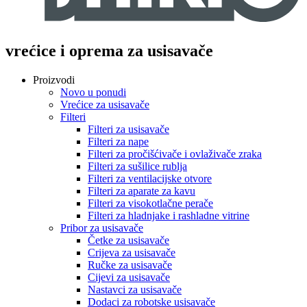
vrećice i oprema za usisavače
Proizvodi
Novo u ponudi
Vrećice za usisavače
Filteri
Filteri za usisavače
Filteri za nape
Filteri za pročišćivače i ovlaživače zraka
Filteri za sušilice rublja
Filteri za ventilacijske otvore
Filteri za aparate za kavu
Filteri za visokotlačne perače
Filteri za hladnjake i rashladne vitrine
Pribor za usisavače
Četke za usisavače
Crijeva za usisavače
Ručke za usisavače
Cijevi za usisavače
Nastavci za usisavače
Dodaci za robotske usisavače