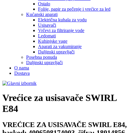
Ostalo
Folije, papir za pečenje i vrećice za led
Kućanski aparati
Električna kuhala za vodu
Usisavači
Vrčevi za filtriranje vode
Ledomati
Kuhinjske vage
Aparati za vakumiranje
Daljinski upravljači
Posebna ponuda
Daljinski upravljači
O nama
Dostava
Vrećice za usisavače
SWIRL
E84
VREĆICE ZA USISAVAČE SWIRL E84,
barkod: 4006508174003, šifra: 18014856