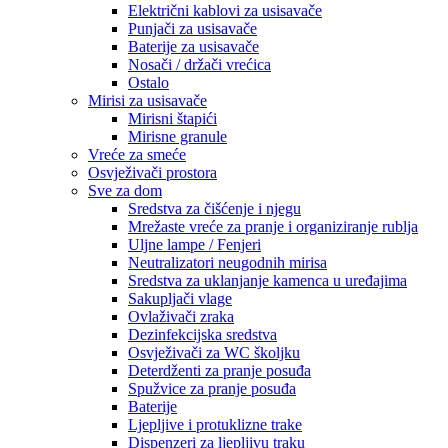
Električni kablovi za usisavače
Punjači za usisavače
Baterije za usisavače
Nosači / držači vrećica
Ostalo
Mirisi za usisavače
Mirisni štapići
Mirisne granule
Vreće za smeće
Osvježivači prostora
Sve za dom
Sredstva za čišćenje i njegu
Mrežaste vreće za pranje i organiziranje rublja
Uljne lampe / Fenjeri
Neutralizatori neugodnih mirisa
Sredstva za uklanjanje kamenca u uređajima
Sakupljači vlage
Ovlaživači zraka
Dezinfekcijska sredstva
Osvježivači za WC školjku
Deterdženti za pranje posuđa
Spužvice za pranje posuđa
Baterije
Ljepljive i protuklizne trake
Dispenzeri za ljepljivu traku