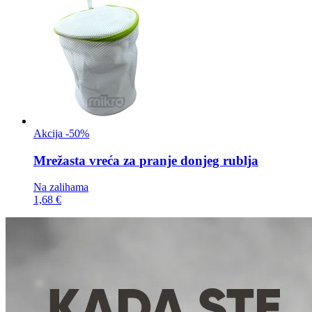
Akcija -50%
Mrežasta vreća za
pranje donjeg rublja
Na zalihama
1,68 €