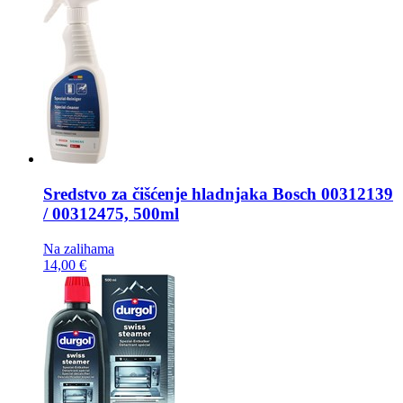
Sredstvo za čišćenje hladnjaka
Bosch 00312139
/ 00312475, 500ml
Na zalihama
14,00 €