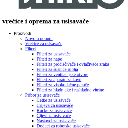
vrećice i oprema za usisavače
Proizvodi
Novo u ponudi
Vrećice za usisavače
Filteri
Filteri za usisavače
Filteri za nape
Filteri za pročišćivače i ovlaživače zraka
Filteri za sušilice rublja
Filteri za ventilacijske otvore
Filteri za aparate za kavu
Filteri za visokotlačne perače
Filteri za hladnjake i rashladne vitrine
Pribor za usisavače
Četke za usisavače
Crijeva za usisavače
Ručke za usisavače
Cijevi za usisavače
Nastavci za usisavače
Dodaci za robotske usisavače