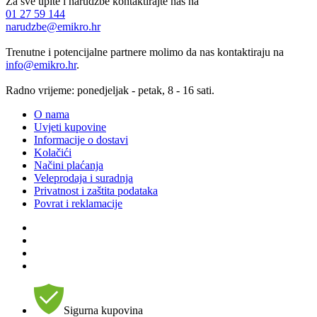
Za sve upite i narudžbe kontaktirajte nas na
01 27 59 144
narudzbe@emikro.hr
Trenutne i potencijalne partnere molimo da nas kontaktiraju na
info@emikro.hr
.
Radno vrijeme: ponedjeljak - petak, 8 - 16 sati.
O nama
Uvjeti kupovine
Informacije o dostavi
Kolačići
Načini plaćanja
Veleprodaja i suradnja
Privatnost i zaštita podataka
Povrat i reklamacije
Sigurna kupovina