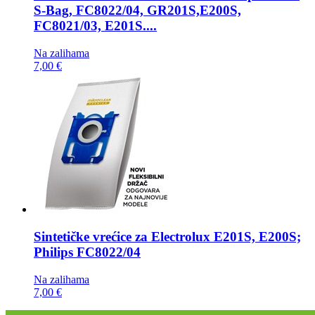
S-Bag, FC8022/04, GR201S,E200S,
FC8021/03, E201S....
Na zalihama
7,00 €
Sintetičke vrećice za
Electrolux E201S, E200S;
Philips FC8022/04
Na zalihama
7,00 €