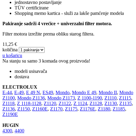
jednostavno postavljanje
TÜV certificirane
Shopping memo kartica - služi za lakše pamćenje modela
Pakiranje sadrži 4 vrećice + univerzalni filter motora.
Filter motora izrežite prema obliku starog filtera.
11,25 €
količina
u košaricu
Na stanju su samo 3 komada ovog proizvoda!
modeli usisavača
dostava
ELECTROLUX
E-44
,
E-49
,
E 49 N
,
ES49
,
Mondo
,
Mondo E 49
,
Mondo II
,
Mondo
Z1100
,
Mondo Z1136
,
Mondo Z1173
,
Z 1100-1190
,
Z1110
,
Z1115
,
Z1118
,
Z 1118-1128
,
Z1120
,
Z1122
,
Z 1124
,
Z1128
,
Z1130
,
Z1135
,
Z1136
,
Z1150
,
Z1160E
,
Z1170
,
Z1175
,
Z1176E
,
Z1180
,
Z1185
,
Z1190E
HUGIN
4300
,
4400