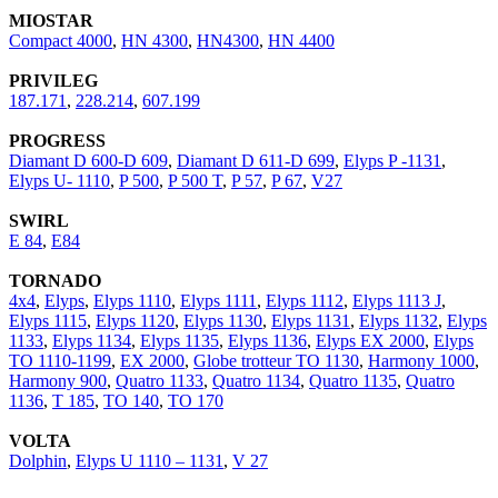
MIOSTAR
Compact 4000
,
HN 4300
,
HN4300
,
HN 4400
PRIVILEG
187.171
,
228.214
,
607.199
PROGRESS
Diamant D 600-D 609
,
Diamant D 611-D 699
,
Elyps P -1131
,
Elyps U- 1110
,
P 500
,
P 500 T
,
P 57
,
P 67
,
V27
SWIRL
E 84
,
E84
TORNADO
4x4
,
Elyps
,
Elyps 1110
,
Elyps 1111
,
Elyps 1112
,
Elyps 1113 J
,
Elyps 1115
,
Elyps 1120
,
Elyps 1130
,
Elyps 1131
,
Elyps 1132
,
Elyps
1133
,
Elyps 1134
,
Elyps 1135
,
Elyps 1136
,
Elyps EX 2000
,
Elyps
TO 1110-1199
,
EX 2000
,
Globe trotteur TO 1130
,
Harmony 1000
,
Harmony 900
,
Quatro 1133
,
Quatro 1134
,
Quatro 1135
,
Quatro
1136
,
T 185
,
TO 140
,
TO 170
VOLTA
Dolphin
,
Elyps U 1110 – 1131
,
V 27