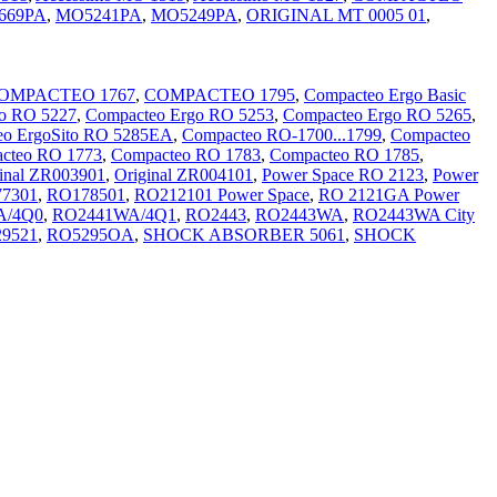
669PA
,
MO5241PA
,
MO5249PA
,
ORIGINAL MT 0005 01
,
OMPACTEO 1767
,
COMPACTEO 1795
,
Compacteo Ergo Basic
o RO 5227
,
Compacteo Ergo RO 5253
,
Compacteo Ergo RO 5265
,
eo ErgoSito RO 5285EA
,
Compacteo RO-1700...1799
,
Compacteo
cteo RO 1773
,
Compacteo RO 1783
,
Compacteo RO 1785
,
inal ZR003901
,
Original ZR004101
,
Power Space RO 2123
,
Power
7301
,
RO178501
,
RO212101 Power Space
,
RO 2121GA Power
A/4Q0
,
RO2441WA/4Q1
,
RO2443
,
RO2443WA
,
RO2443WA City
9521
,
RO5295OA
,
SHOCK ABSORBER 5061
,
SHOCK