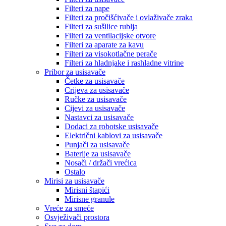
Filteri za nape
Filteri za pročišćivače i ovlaživače zraka
Filteri za sušilice rublja
Filteri za ventilacijske otvore
Filteri za aparate za kavu
Filteri za visokotlačne perače
Filteri za hladnjake i rashladne vitrine
Pribor za usisavače
Četke za usisavače
Crijeva za usisavače
Ručke za usisavače
Cijevi za usisavače
Nastavci za usisavače
Dodaci za robotske usisavače
Električni kablovi za usisavače
Punjači za usisavače
Baterije za usisavače
Nosači / držači vrećica
Ostalo
Mirisi za usisavače
Mirisni štapići
Mirisne granule
Vreće za smeće
Osvježivači prostora