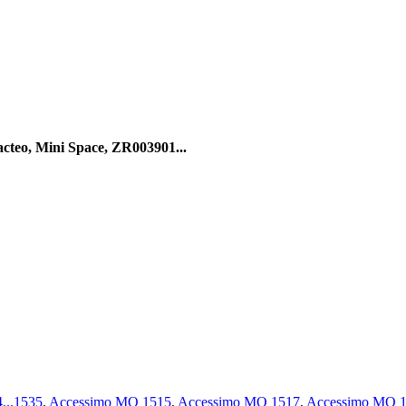
teo, Mini Space, ZR003901...
..1535
,
Accessimo MO 1515
,
Accessimo MO 1517
,
Accessimo MO 