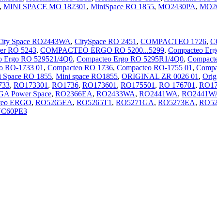
,
MINI SPACE MO 182301
,
MiniSpace RO 1855
,
MO2430PA
,
MO2
City Space RO2443WA
,
CitySpace RO 2451
,
COMPACTEO 1726
,
C
er RO 5243
,
COMPACTEO ERGO RO 5200...5299
,
Compacteo Erg
o Ergo RO 529521/4Q0
,
Compacteo Ergo RO 5295R1/4Q0
,
Compact
o RO-1733 01
,
Compacteo RO 1736
,
Compacteo RO-1755 01
,
Compa
i Space RO 1855
,
Mini space RO1855
,
ORIGINAL ZR 0026 01
,
Orig
733
,
RO173301
,
RO1736
,
RO173601
,
RO175501
,
RO 176701
,
RO17
A Power Space
,
RO2366EA
,
RO2433WA
,
RO2441WA
,
RO2441W
teo ERGO
,
RO5265EA
,
RO5265T1
,
RO5271GA
,
RO5273EA
,
RO52
C60PE3