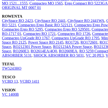
MO 1521...1555
,
Compacteo MO 1565
,
Ergo Compact RO 5223GA
ORIGINAL MT 0007 01
ROWENTA
CitySpace RO 2423
,
CitySpace RO 2441
,
CitySpace RO 2441WA
,
RO 5221
,
Compacteo Ergo Basic RO 522121
,
Compacteo Ergo Pow
Compacteo Ergo RO 5295
,
Compacteo Ergo RO 529501
,
Compacte
RO-1717 01
,
Compacteo RO 1721
,
Compacteo RO 1726
,
Compacte
Compacteo UpGrade RO 1767
,
Compacteo UpGrade RO 1795
,
Min
Space RO 2125
,
Power Space RO 2145
,
RO1726
,
RO172601
,
RO1
Space
,
RO212301 Power Space
,
RO21234A Power Space
,
RO2123G
Space
,
RO260E3
,
RO2614EA/4Q0
,
RO2669EA
,
RO 5259 Compac
ABSORBER 5131
,
SHOCK ABSORBER RO 5031
,
VC 20 PE3
,
V
TEFAL
TW5243HO
TESCO
VCBD 13
,
VCBD 1411
VISION
VC 1400B