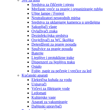
Sve za dom
Sredstva za čišćenje i njegu
Mrežaste vreće za pranje i organiziranje rublja
Uljne lampe / Fenjeri
Neutralizatori neugodnih mirisa
Sredstva za uklanjanje kamenca u uređajima
Sakupljači vlage
Ovlaživači zraka
Dezinfekcijska sredstva
Osvježivači za WC školjku
Deterdženti za pranje posuđa
Spužvice za pranje posuđa
Baterije
Ljepljive i protuklizne trake
Dispenzeri za ljepljivu traku
Ostalo
Folije, papir za pečenje i vrećice za led
Kućanski aparati
Električna kuhala za vodu
Usisavači
Vrčevi za filtriranje vode
Ledomati
Kuhinjske vage
Aparati za vakumiranje
Daljinski upravljači