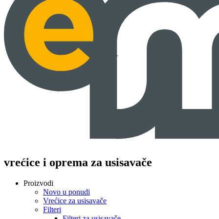
vrećice i oprema za usisavače
Proizvodi
Novo u ponudi
Vrećice za usisavače
Filteri
Filteri za usisavače