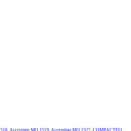
1518
,
Accessimo MO 1519
,
Accessimo MO 1527
,
COMPACTEO