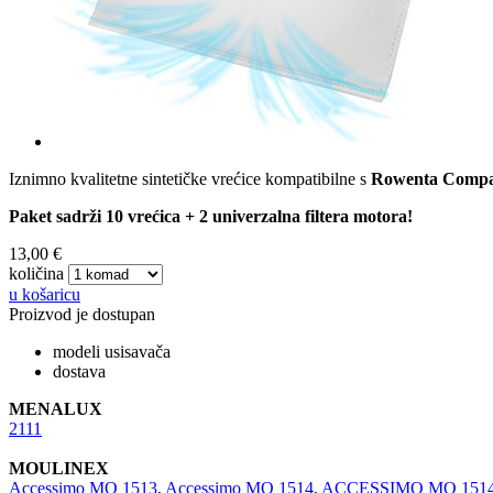
Iznimno kvalitetne sintetičke vrećice kompatibilne s
Rowenta Compac
Paket sadrži 10 vrećica + 2 univerzalna filtera motora!
13,00 €
količina
u košaricu
Proizvod je dostupan
modeli usisavača
dostava
MENALUX
2111
MOULINEX
Accessimo MO 1513
,
Accessimo MO 1514
,
ACCESSIMO MO 1514.