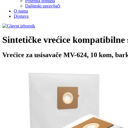
Posebna ponuda
Daljinski upravljači
O nama
Dostava
Sintetičke vrećice kompatibilne
Vrećice za usisavače MV-624, 10 kom, bark