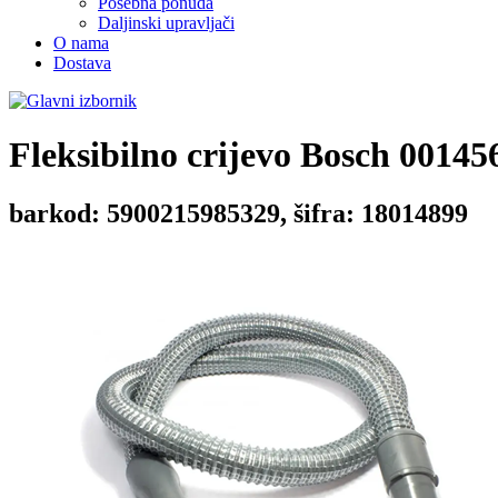
Posebna ponuda
Daljinski upravljači
O nama
Dostava
Fleksibilno crijevo
Bosch 00145
barkod: 5900215985329, šifra: 18014899