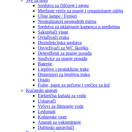
Sve za dom
Sredstva za čišćenje i njegu
Mrežaste vreće za pranje i organiziranje rublja
Uljne lampe / Fenjeri
Neutralizatori neugodnih mirisa
Sredstva za uklanjanje kamenca u uređajima
Sakupljači vlage
Ovlaživači zraka
Dezinfekcijska sredstva
Osvježivači za WC školjku
Deterdženti za pranje posuđa
Spužvice za pranje posuđa
Baterije
Ljepljive i protuklizne trake
Dispenzeri za ljepljivu traku
Ostalo
Folije, papir za pečenje i vrećice za led
Kućanski aparati
Električna kuhala za vodu
Usisavači
Vrčevi za filtriranje vode
Ledomati
Kuhinjske vage
Aparati za vakumiranje
Daljinski upravljači