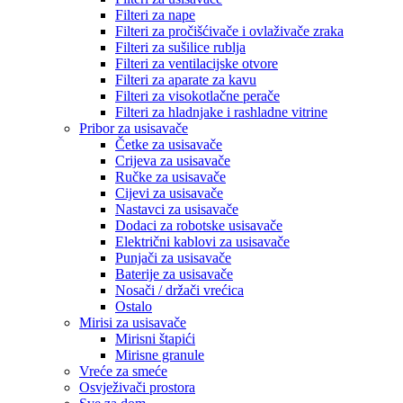
Filteri za nape
Filteri za pročišćivače i ovlaživače zraka
Filteri za sušilice rublja
Filteri za ventilacijske otvore
Filteri za aparate za kavu
Filteri za visokotlačne perače
Filteri za hladnjake i rashladne vitrine
Pribor za usisavače
Četke za usisavače
Crijeva za usisavače
Ručke za usisavače
Cijevi za usisavače
Nastavci za usisavače
Dodaci za robotske usisavače
Električni kablovi za usisavače
Punjači za usisavače
Baterije za usisavače
Nosači / držači vrećica
Ostalo
Mirisi za usisavače
Mirisni štapići
Mirisne granule
Vreće za smeće
Osvježivači prostora