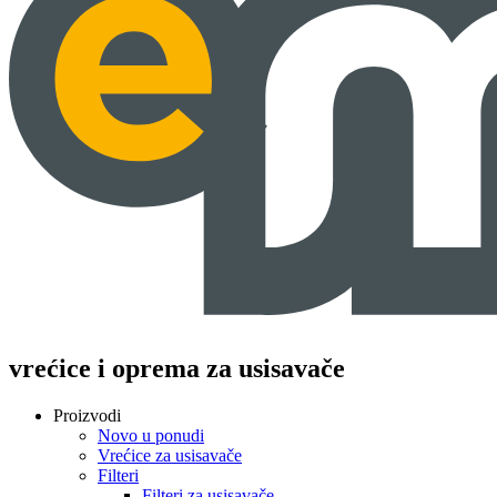
vrećice i oprema za usisavače
Proizvodi
Novo u ponudi
Vrećice za usisavače
Filteri
Filteri za usisavače