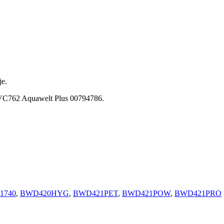
je.
ZVC762 Aquawelt Plus 00794786.
1740
,
BWD420HYG
,
BWD421PET
,
BWD421POW
,
BWD421PRO