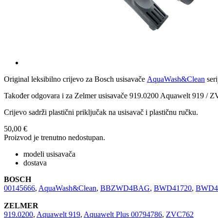
Original leksibilno crijevo za Bosch usisavače
AquaWash&Clean
seri
Također odgovara i za Zelmer usisavače 919.0200 Aquawelt 919 / 
Crijevo sadrži plastični priključak na usisavač i plastičnu ručku.
50,00 €
Proizvod je trenutno nedostupan.
modeli usisavača
dostava
BOSCH
00145666
,
AquaWash&Clean
,
BBZWD4BAG
,
BWD41720
,
BWD4
ZELMER
919.0200
,
Aquawelt 919
,
Aquawelt Plus 00794786
,
ZVC762