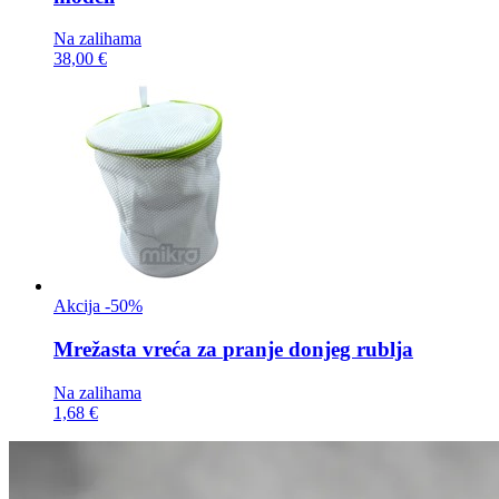
Na zalihama
38,00 €
Akcija -50%
Mrežasta vreća za
pranje donjeg rublja
Na zalihama
1,68 €