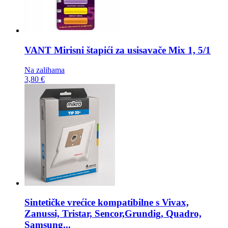
VANT Mirisni štapići za usisavače
Mix 1, 5/1
Na zalihama
3,80 €
Sintetičke vrećice kompatibilne s
Vivax,
Zanussi, Tristar, Sencor,Grundig, Quadro,
Samsung...