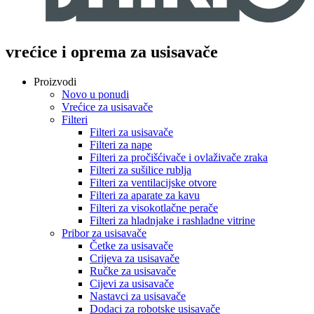
vrećice i oprema za usisavače
Proizvodi
Novo u ponudi
Vrećice za usisavače
Filteri
Filteri za usisavače
Filteri za nape
Filteri za pročišćivače i ovlaživače zraka
Filteri za sušilice rublja
Filteri za ventilacijske otvore
Filteri za aparate za kavu
Filteri za visokotlačne perače
Filteri za hladnjake i rashladne vitrine
Pribor za usisavače
Četke za usisavače
Crijeva za usisavače
Ručke za usisavače
Cijevi za usisavače
Nastavci za usisavače
Dodaci za robotske usisavače