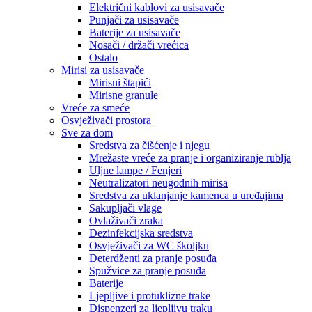
Električni kablovi za usisavače
Punjači za usisavače
Baterije za usisavače
Nosači / držači vrećica
Ostalo
Mirisi za usisavače
Mirisni štapići
Mirisne granule
Vreće za smeće
Osvježivači prostora
Sve za dom
Sredstva za čišćenje i njegu
Mrežaste vreće za pranje i organiziranje rublja
Uljne lampe / Fenjeri
Neutralizatori neugodnih mirisa
Sredstva za uklanjanje kamenca u uređajima
Sakupljači vlage
Ovlaživači zraka
Dezinfekcijska sredstva
Osvježivači za WC školjku
Deterdženti za pranje posuđa
Spužvice za pranje posuđa
Baterije
Ljepljive i protuklizne trake
Dispenzeri za ljepljivu traku