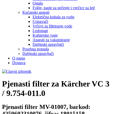
Ostalo
Folije, papir za pečenje i vrećice za led
Kućanski aparati
Električna kuhala za vodu
Usisavači
Vrčevi za filtriranje vode
Ledomati
Kuhinjske vage
Aparati za vakumiranje
Daljinski upravljači
Posebna ponuda
Daljinski upravljači
O nama
Dostava
Pjenasti filter za
Kärcher VC 3
/ 9.754-011.0
Pjenasti filter MV-01007, barkod:
4250602310076, šifra: 18015158