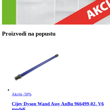
Proizvodi na popustu
Akcija -50%
Cijev
Dyson Wand Assy AnBu 966499-02, V6
modeli