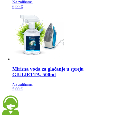
Na zalihama
6,90 €
Mirisna voda za glačanje u spreju
GIULIETTA, 500ml
Na zalihama
5,00 €