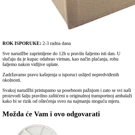
ROK ISPORUKE:
2-3 radna dana
Sve narudžbe zaprimljene do 12h u pravilu šaljemo isti dan. U
slučaju da je kupac odabrao virman, kao način plaćanja, robu
šaljemo nakon vidljive uplate.
Zadržavamo pravo kašnjenja u isporuci uslijed nepredviđenih
okolnosti.
Svakoj narudžbi pristupamo sa posebnom pažnjom i zato se svi naši
proizvodi šalju pravilno zaštićeni u originalnoj transportnoj ambalaži
kako bi se rizik od oštećenja sveo na najmanju moguću mjeru.
Možda će Vam i ovo odgovarati