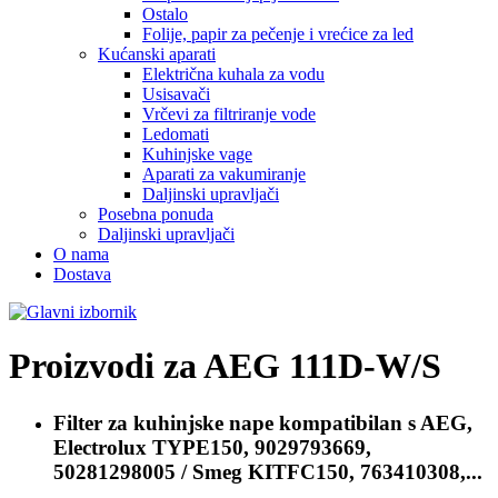
Ostalo
Folije, papir za pečenje i vrećice za led
Kućanski aparati
Električna kuhala za vodu
Usisavači
Vrčevi za filtriranje vode
Ledomati
Kuhinjske vage
Aparati za vakumiranje
Daljinski upravljači
Posebna ponuda
Daljinski upravljači
O nama
Dostava
Proizvodi za
AEG 111D-W/S
Filter za kuhinjske nape kompatibilan s
AEG,
Electrolux TYPE150, 9029793669,
50281298005 / Smeg KITFC150, 763410308,...