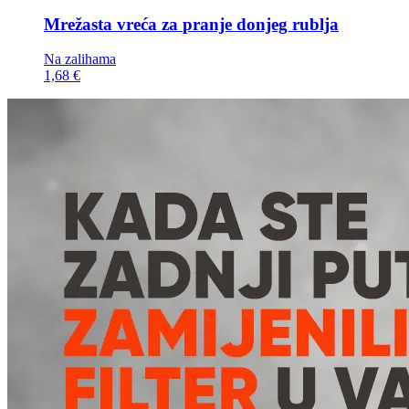
Mrežasta vreća za
pranje donjeg rublja
Na zalihama
1,68 €