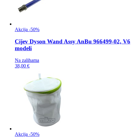
Akcija -50%
Cijev
Dyson Wand Assy AnBu 966499-02, V6
modeli
Na zalihama
38,00 €
Akcija -50%