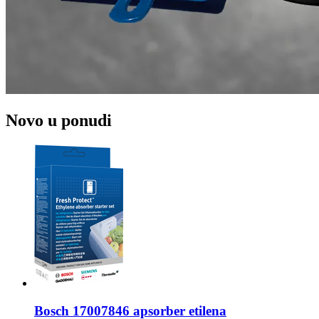
Novo u ponudi
Bosch
17007846 apsorber etilena