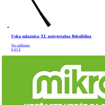
Uska mlaznica
XL univerzalna fleksibilna
Na zalihama
6,65 €