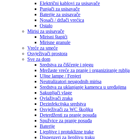
Električni kablovi za usisavače
Punjači za usisavače
Baterije za usisavače
Nosači / držači vrećica
Ostalo
Mirisi za usisavače
Mirisni štapići
Mirisne granule
Vreće za smeće
Osvježivači prostora
Sve za dom
Sredstva za čišćenje i njegu
Mrežaste vreće za pranje i organiziranje rublja
Uljne lampe / Fenjeri
Neutralizatori neugodnih mirisa
Sredstva za uklanjanje kamenca u uređajima
Sakupljači vlage
Ovlaživači zraka
Dezinfekcijska sredstva
Osvježivači za WC školjku
Deterdženti za pranje posuđa
Spužvice za pranje posuđa
Baterije
Ljepljive i protuklizne trake
Dispenzeri za ljepljivu traku