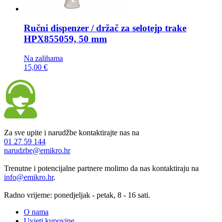
Ručni dispenzer / držač za selotejp trake
HPX855059, 50 mm
Na zalihama
15,00 €
Za sve upite i narudžbe kontaktirajte nas na
01 27 59 144
narudzbe@emikro.hr
Trenutne i potencijalne partnere molimo da nas kontaktiraju na
info@emikro.hr
.
Radno vrijeme: ponedjeljak - petak, 8 - 16 sati.
O nama
Uvjeti kupovine