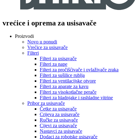
vrećice i oprema za usisavače
Proizvodi
Novo u ponudi
Vrećice za usisavače
Filteri
Filteri za usisavače
Filteri za nape
Filteri za pročišćivače i ovlaživače zraka
Filteri za sušilice rublja
Filteri za ventilacijske otvore
Filteri za aparate za kavu
Filteri za visokotlačne perače
Filteri za hladnjake i rashladne vitrine
Pribor za usisavače
Četke za usisavače
Crijeva za usisavače
Ručke za usisavače
Cijevi za usisavače
Nastavci za usisavače
Dodaci za robotske usisavače