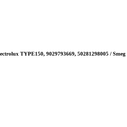
F
ectrolux TYPE150, 9029793669, 50281298005 / Smeg 