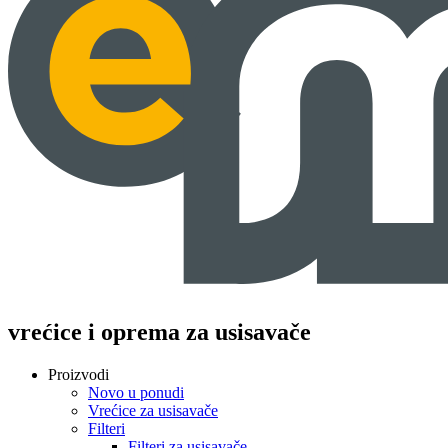
vrećice i oprema za usisavače
Proizvodi
Novo u ponudi
Vrećice za usisavače
Filteri
Filteri za usisavače