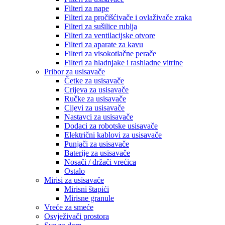
Filteri za nape
Filteri za pročišćivače i ovlaživače zraka
Filteri za sušilice rublja
Filteri za ventilacijske otvore
Filteri za aparate za kavu
Filteri za visokotlačne perače
Filteri za hladnjake i rashladne vitrine
Pribor za usisavače
Četke za usisavače
Crijeva za usisavače
Ručke za usisavače
Cijevi za usisavače
Nastavci za usisavače
Dodaci za robotske usisavače
Električni kablovi za usisavače
Punjači za usisavače
Baterije za usisavače
Nosači / držači vrećica
Ostalo
Mirisi za usisavače
Mirisni štapići
Mirisne granule
Vreće za smeće
Osvježivači prostora