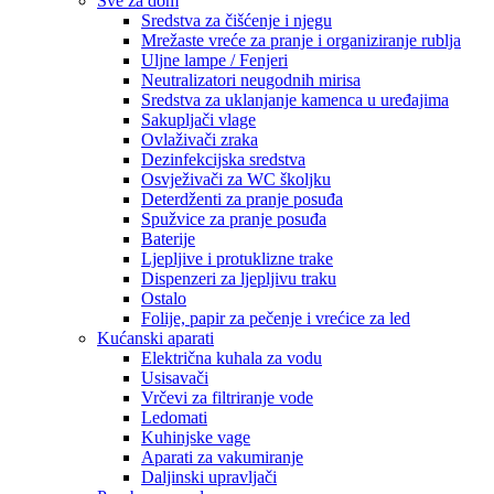
Sve za dom
Sredstva za čišćenje i njegu
Mrežaste vreće za pranje i organiziranje rublja
Uljne lampe / Fenjeri
Neutralizatori neugodnih mirisa
Sredstva za uklanjanje kamenca u uređajima
Sakupljači vlage
Ovlaživači zraka
Dezinfekcijska sredstva
Osvježivači za WC školjku
Deterdženti za pranje posuđa
Spužvice za pranje posuđa
Baterije
Ljepljive i protuklizne trake
Dispenzeri za ljepljivu traku
Ostalo
Folije, papir za pečenje i vrećice za led
Kućanski aparati
Električna kuhala za vodu
Usisavači
Vrčevi za filtriranje vode
Ledomati
Kuhinjske vage
Aparati za vakumiranje
Daljinski upravljači