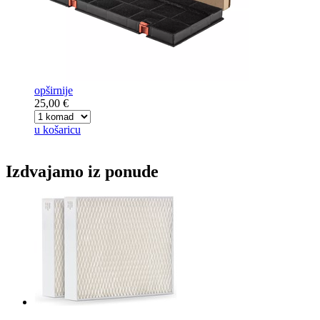
opširnije
25,00 €
u košaricu
Izdvajamo iz ponude