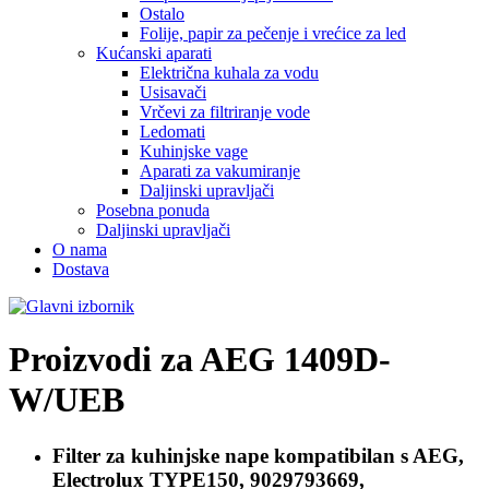
Ostalo
Folije, papir za pečenje i vrećice za led
Kućanski aparati
Električna kuhala za vodu
Usisavači
Vrčevi za filtriranje vode
Ledomati
Kuhinjske vage
Aparati za vakumiranje
Daljinski upravljači
Posebna ponuda
Daljinski upravljači
O nama
Dostava
Proizvodi za
AEG 1409D-
W/UEB
Filter za kuhinjske nape kompatibilan s
AEG,
Electrolux TYPE150, 9029793669,