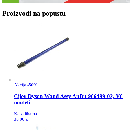
Proizvodi na popustu
Akcija -50%
Cijev
Dyson Wand Assy AnBu 966499-02, V6
modeli
Na zalihama
38,00 €