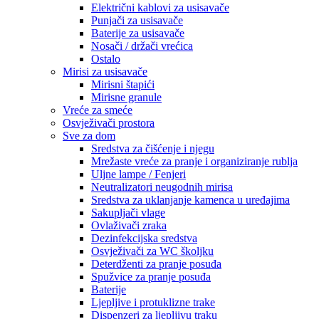
Električni kablovi za usisavače
Punjači za usisavače
Baterije za usisavače
Nosači / držači vrećica
Ostalo
Mirisi za usisavače
Mirisni štapići
Mirisne granule
Vreće za smeće
Osvježivači prostora
Sve za dom
Sredstva za čišćenje i njegu
Mrežaste vreće za pranje i organiziranje rublja
Uljne lampe / Fenjeri
Neutralizatori neugodnih mirisa
Sredstva za uklanjanje kamenca u uređajima
Sakupljači vlage
Ovlaživači zraka
Dezinfekcijska sredstva
Osvježivači za WC školjku
Deterdženti za pranje posuđa
Spužvice za pranje posuđa
Baterije
Ljepljive i protuklizne trake
Dispenzeri za ljepljivu traku