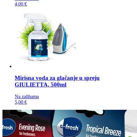
4,00 €
Mirisna voda za glačanje u spreju
GIULIETTA, 500ml
Na zalihama
5,00 €