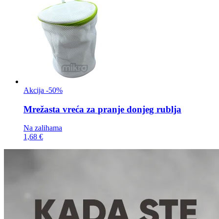
Akcija -50%
Mrežasta vreća za
pranje donjeg rublja
Na zalihama
1,68 €