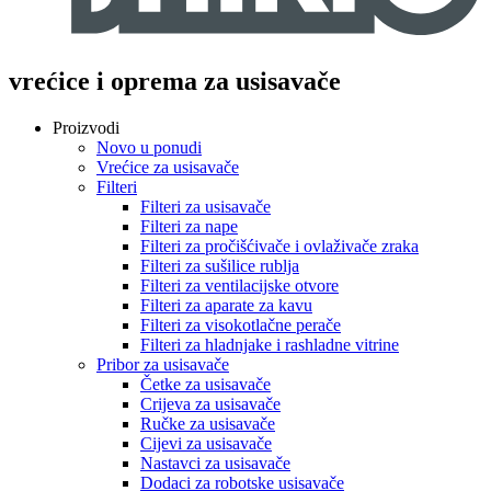
vrećice i oprema za usisavače
Proizvodi
Novo u ponudi
Vrećice za usisavače
Filteri
Filteri za usisavače
Filteri za nape
Filteri za pročišćivače i ovlaživače zraka
Filteri za sušilice rublja
Filteri za ventilacijske otvore
Filteri za aparate za kavu
Filteri za visokotlačne perače
Filteri za hladnjake i rashladne vitrine
Pribor za usisavače
Četke za usisavače
Crijeva za usisavače
Ručke za usisavače
Cijevi za usisavače
Nastavci za usisavače
Dodaci za robotske usisavače