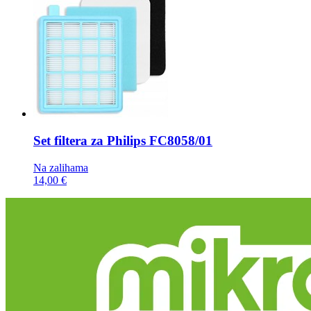
Set filtera za Philips
FC8058/01
Na zalihama
14,00 €