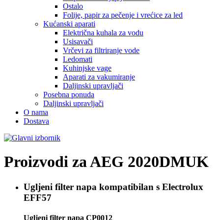
Ostalo
Folije, papir za pečenje i vrećice za led
Kućanski aparati
Električna kuhala za vodu
Usisavači
Vrčevi za filtriranje vode
Ledomati
Kuhinjske vage
Aparati za vakumiranje
Daljinski upravljači
Posebna ponuda
Daljinski upravljači
O nama
Dostava
Proizvodi za
AEG 2020DMUK
Ugljeni filter napa kompatibilan s
Electrolux
EFF57
Ugljeni filter napa CP0012