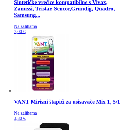
Sintetičke vrećice kompatibilne s
Vivax,
Zanussi, Tristar, Sencor,Grundig, Quadro,
Samsung...
Na zalihama
7,00 €
VANT Mirisni štapići za usisavače
Mix 1, 5/1
Na zalihama
3,80 €