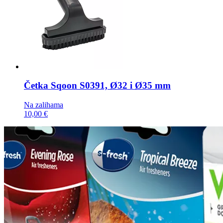
Četka
Sqoon S0391, Ø32 i Ø35 mm
Na zalihama
10,00 €