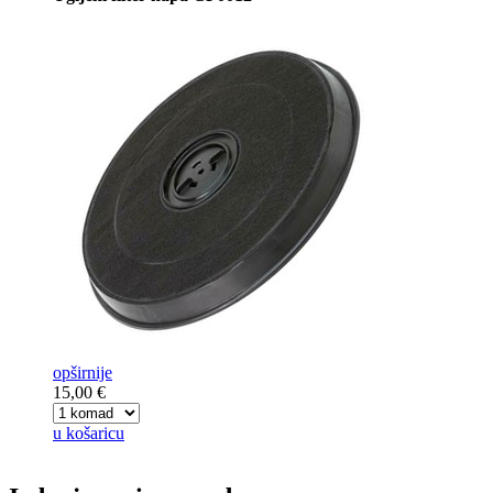
opširnije
15,00 €
u košaricu