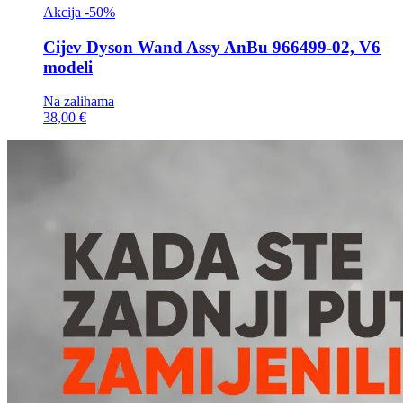
Akcija -50%
Cijev
Dyson Wand Assy AnBu 966499-02, V6
modeli
Na zalihama
38,00 €