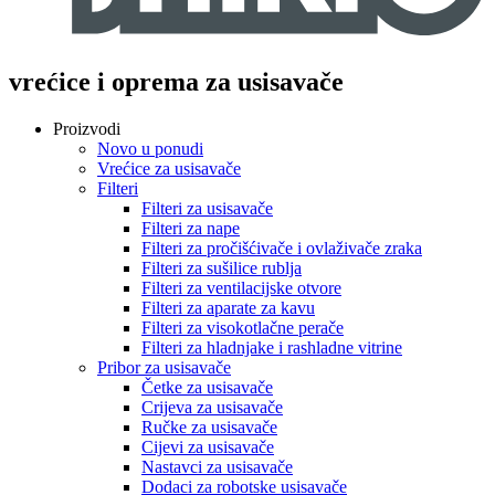
vrećice i oprema za usisavače
Proizvodi
Novo u ponudi
Vrećice za usisavače
Filteri
Filteri za usisavače
Filteri za nape
Filteri za pročišćivače i ovlaživače zraka
Filteri za sušilice rublja
Filteri za ventilacijske otvore
Filteri za aparate za kavu
Filteri za visokotlačne perače
Filteri za hladnjake i rashladne vitrine
Pribor za usisavače
Četke za usisavače
Crijeva za usisavače
Ručke za usisavače
Cijevi za usisavače
Nastavci za usisavače
Dodaci za robotske usisavače