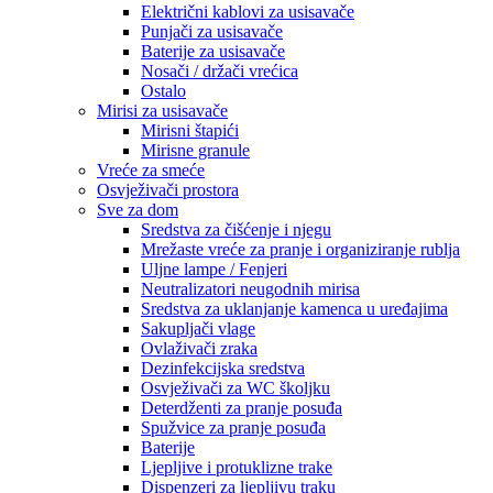
Električni kablovi za usisavače
Punjači za usisavače
Baterije za usisavače
Nosači / držači vrećica
Ostalo
Mirisi za usisavače
Mirisni štapići
Mirisne granule
Vreće za smeće
Osvježivači prostora
Sve za dom
Sredstva za čišćenje i njegu
Mrežaste vreće za pranje i organiziranje rublja
Uljne lampe / Fenjeri
Neutralizatori neugodnih mirisa
Sredstva za uklanjanje kamenca u uređajima
Sakupljači vlage
Ovlaživači zraka
Dezinfekcijska sredstva
Osvježivači za WC školjku
Deterdženti za pranje posuđa
Spužvice za pranje posuđa
Baterije
Ljepljive i protuklizne trake
Dispenzeri za ljepljivu traku