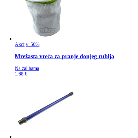
Akcija -50%
Mrežasta vreća za
pranje donjeg rublja
Na zalihama
1,68 €