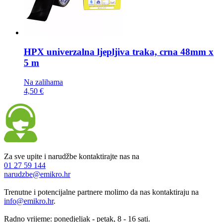
HPX univerzalna ljepljiva traka,
crna 48mm x
5 m
Na zalihama
4,50 €
Za sve upite i narudžbe kontaktirajte nas na
01 27 59 144
narudzbe@emikro.hr
Trenutne i potencijalne partnere molimo da nas kontaktiraju na
info@emikro.hr
.
Radno vrijeme: ponedjeljak - petak, 8 - 16 sati.