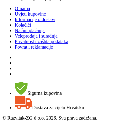
O nama
Uvjeti kupovine
Informacije o dostavi
Kolačići
Načini plaćanja
Veleprodaja i suradnja
Privatnost i zaštita podataka
Povrat i reklamacije
Sigurna kupovina
Dostava za cijelu Hrvatsku
©
Razvitak-ZG d.o.o. 2026. Sva prava zadržana.