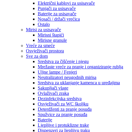
Električni kablovi za usisavače
Punjači za usisavače
Baterije za usisavače
Nosači / držači vrećica
Ostalo
Mirisi za usisavače
Mirisni štapići
Mirisne granule
Vreće za smeće
Osvježivači prostora
Sve za dom
Sredstva za čišćenje i njegu
Mrežaste vreće za pranje i organiziranje rublja
Uljne lampe / Fenjeri
Neutralizatori neugodnih mirisa
Sredstva za uklanjanje kamenca u uređajima
Sakupljači vlage
Ovlaživači zraka
Dezinfekcijska sredstva
Osvježivači za WC školjku
Deterdženti za pranje posuđa
Spužvice za pranje posuđa
Baterije
Ljepljive i protuklizne trake
Dispenzeri za ljepljivu traku