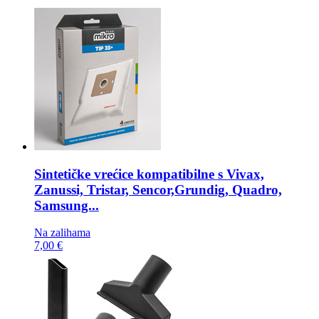
Sintetičke vrećice kompatibilne s
Vivax,
Zanussi, Tristar, Sencor,Grundig, Quadro,
Samsung...
Na zalihama
7,00 €