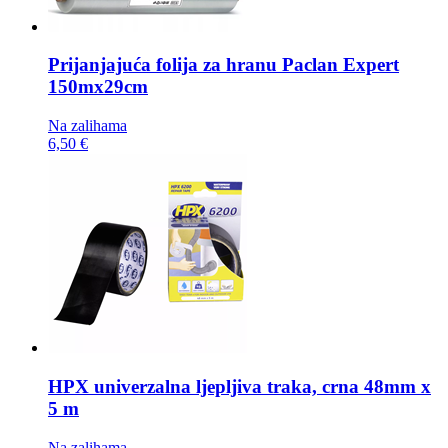
Prijanjajuća folija za hranu
Paclan Expert
150mx29cm
Na zalihama
6,50 €
HPX univerzalna ljepljiva traka,
crna 48mm x
5 m
Na zalihama