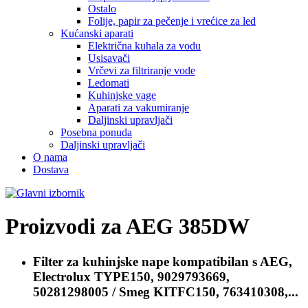
Ostalo
Folije, papir za pečenje i vrećice za led
Kućanski aparati
Električna kuhala za vodu
Usisavači
Vrčevi za filtriranje vode
Ledomati
Kuhinjske vage
Aparati za vakumiranje
Daljinski upravljači
Posebna ponuda
Daljinski upravljači
O nama
Dostava
Proizvodi za
AEG 385DW
Filter za kuhinjske nape kompatibilan s
AEG,
Electrolux TYPE150, 9029793669,
50281298005 / Smeg KITFC150, 763410308,...