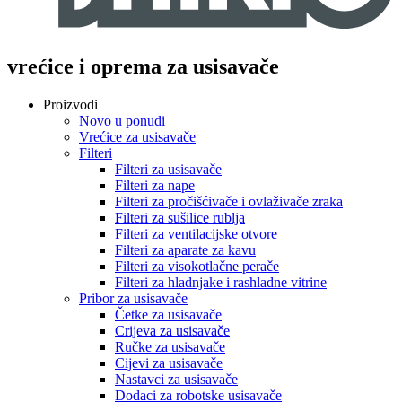
vrećice i oprema za usisavače
Proizvodi
Novo u ponudi
Vrećice za usisavače
Filteri
Filteri za usisavače
Filteri za nape
Filteri za pročišćivače i ovlaživače zraka
Filteri za sušilice rublja
Filteri za ventilacijske otvore
Filteri za aparate za kavu
Filteri za visokotlačne perače
Filteri za hladnjake i rashladne vitrine
Pribor za usisavače
Četke za usisavače
Crijeva za usisavače
Ručke za usisavače
Cijevi za usisavače
Nastavci za usisavače
Dodaci za robotske usisavače