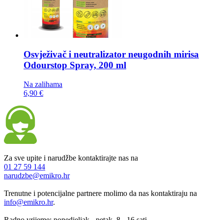
Osvježivač i neutralizator neugodnih mirisa
Odourstop Spray, 200 ml
Na zalihama
6,90 €
Za sve upite i narudžbe kontaktirajte nas na
01 27 59 144
narudzbe@emikro.hr
Trenutne i potencijalne partnere molimo da nas kontaktiraju na
info@emikro.hr
.
Radno vrijeme: ponedjeljak - petak, 8 - 16 sati.