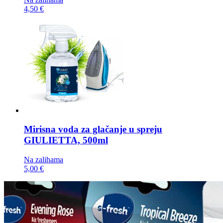
4,50 €
Mirisna voda za glačanje u spreju
GIULIETTA, 500ml
Na zalihama
5,00 €