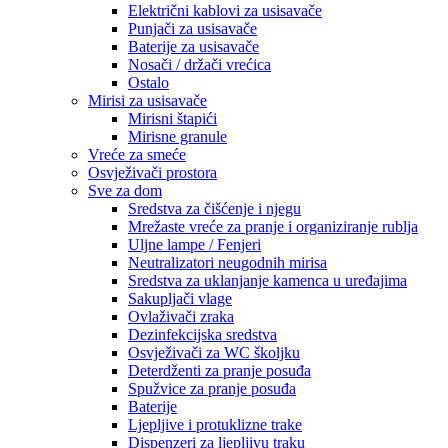
Električni kablovi za usisavače
Punjači za usisavače
Baterije za usisavače
Nosači / držači vrećica
Ostalo
Mirisi za usisavače
Mirisni štapići
Mirisne granule
Vreće za smeće
Osvježivači prostora
Sve za dom
Sredstva za čišćenje i njegu
Mrežaste vreće za pranje i organiziranje rublja
Uljne lampe / Fenjeri
Neutralizatori neugodnih mirisa
Sredstva za uklanjanje kamenca u uređajima
Sakupljači vlage
Ovlaživači zraka
Dezinfekcijska sredstva
Osvježivači za WC školjku
Deterdženti za pranje posuđa
Spužvice za pranje posuđa
Baterije
Ljepljive i protuklizne trake
Dispenzeri za ljepljivu traku