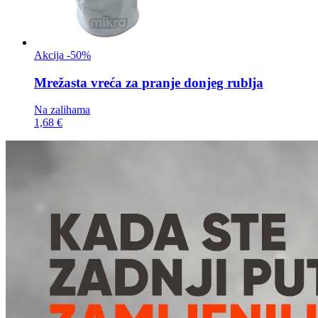
Akcija -50%
Mrežasta vreća za
pranje donjeg rublja
Na zalihama
1,68 €