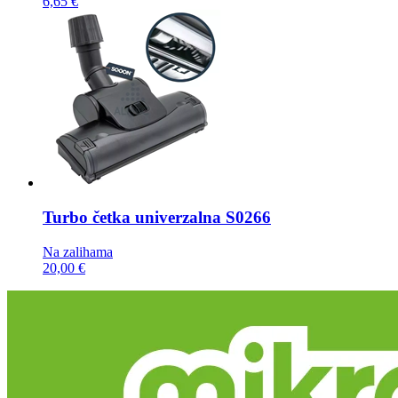
6,65 €
Turbo četka
univerzalna S0266
Na zalihama
20,00 €