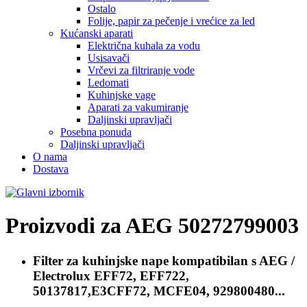
Ostalo
Folije, papir za pečenje i vrećice za led
Kućanski aparati
Električna kuhala za vodu
Usisavači
Vrčevi za filtriranje vode
Ledomati
Kuhinjske vage
Aparati za vakumiranje
Daljinski upravljači
Posebna ponuda
Daljinski upravljači
O nama
Dostava
Proizvodi za
AEG 50272799003
Filter za kuhinjske nape kompatibilan s
AEG /
Electrolux EFF72, EFF722,
50137817,E3CFF72, MCFE04, 929800480...