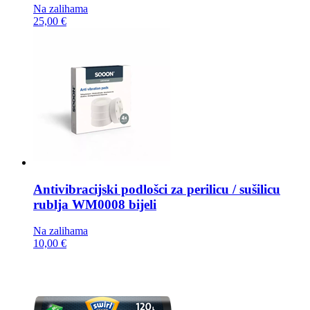
Na zalihama
25,00 €
Antivibracijski podlošci za perilicu / sušilicu
rublja
WM0008 bijeli
Na zalihama
10,00 €