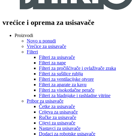
vrećice i oprema za usisavače
Proizvodi
Novo u ponudi
Vrećice za usisavače
Filteri
Filteri za usisavače
Filteri za nape
Filteri za pročišćivače i ovlaživače zraka
Filteri za sušilice rublja
Filteri za ventilacijske otvore
Filteri za aparate za kavu
Filteri za visokotlačne perače
Filteri za hladnjake i rashladne vitrine
Pribor za usisavače
Četke za usisavače
Crijeva za usisavače
Ručke za usisavače
Cijevi za usisavače
Nastavci za usisavače
Dodaci za robotske usisavače