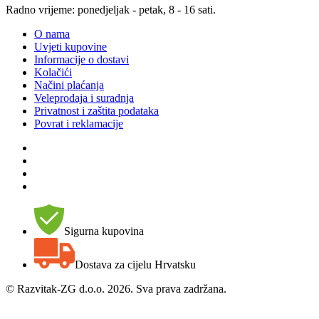
Radno vrijeme: ponedjeljak - petak, 8 - 16 sati.
O nama
Uvjeti kupovine
Informacije o dostavi
Kolačići
Načini plaćanja
Veleprodaja i suradnja
Privatnost i zaštita podataka
Povrat i reklamacije
Sigurna kupovina
Dostava za cijelu Hrvatsku
©
Razvitak-ZG d.o.o. 2026. Sva prava zadržana.