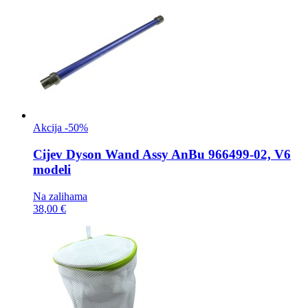
Akcija -50%
Cijev
Dyson Wand Assy AnBu 966499-02, V6
modeli
Na zalihama
38,00 €