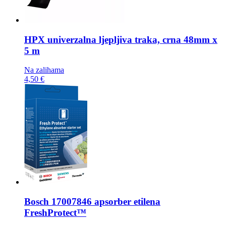
HPX univerzalna ljepljiva traka,
crna 48mm x
5 m
Na zalihama
4,50 €
Bosch
17007846 apsorber etilena
FreshProtect™