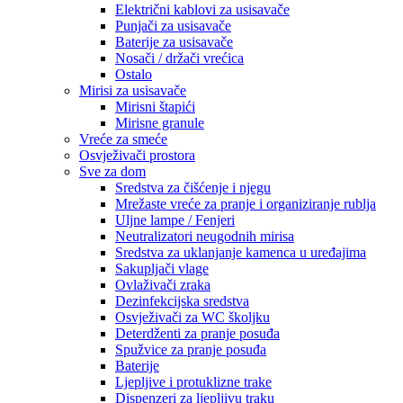
Električni kablovi za usisavače
Punjači za usisavače
Baterije za usisavače
Nosači / držači vrećica
Ostalo
Mirisi za usisavače
Mirisni štapići
Mirisne granule
Vreće za smeće
Osvježivači prostora
Sve za dom
Sredstva za čišćenje i njegu
Mrežaste vreće za pranje i organiziranje rublja
Uljne lampe / Fenjeri
Neutralizatori neugodnih mirisa
Sredstva za uklanjanje kamenca u uređajima
Sakupljači vlage
Ovlaživači zraka
Dezinfekcijska sredstva
Osvježivači za WC školjku
Deterdženti za pranje posuđa
Spužvice za pranje posuđa
Baterije
Ljepljive i protuklizne trake
Dispenzeri za ljepljivu traku