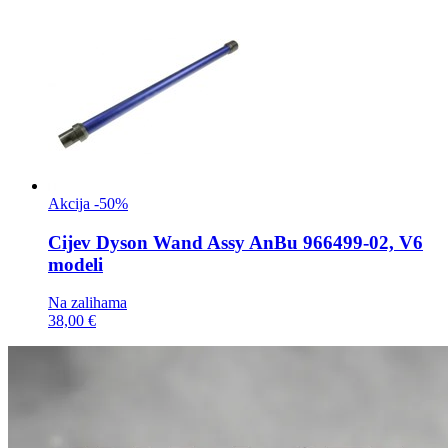
Akcija -50%
Cijev
Dyson Wand Assy AnBu 966499-02, V6
modeli
Na zalihama
38,00 €