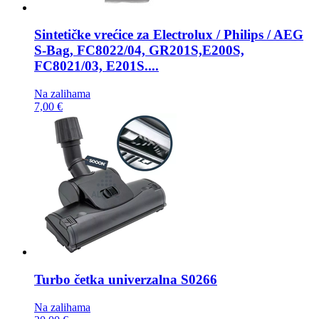
Sintetičke vrećice za
Electrolux / Philips / AEG
S-Bag, FC8022/04, GR201S,E200S,
FC8021/03, E201S....
Na zalihama
7,00 €
Turbo četka
univerzalna S0266
Na zalihama