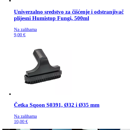
Univerzalno sredstvo za čišćenje i odstranjivač
plijesni
Humistop Fungi, 500ml
Na zalihama
9,00 €
Četka
Sqoon S0391, Ø32 i Ø35 mm
Na zalihama
10,00 €