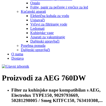
Ostalo
Folije, papir za pečenje i vrećice za led
Kućanski aparati
Električna kuhala za vodu
Usisavači
Vrčevi za filtriranje vode
Ledomati
Kuhinjske vage
Aparati za vakumiranje
Daljinski upravljači
Posebna ponuda
Daljinski upravljači
O nama
Dostava
Proizvodi za
AEG 760DW
Filter za kuhinjske nape kompatibilan s
AEG,
Electrolux TYPE150, 9029793669,
50281298005 / Smeg KITFC150, 763410308,...