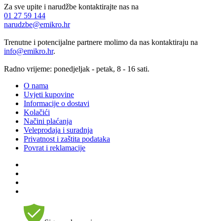
Za sve upite i narudžbe kontaktirajte nas na
01 27 59 144
narudzbe@emikro.hr
Trenutne i potencijalne partnere molimo da nas kontaktiraju na
info@emikro.hr
.
Radno vrijeme: ponedjeljak - petak, 8 - 16 sati.
O nama
Uvjeti kupovine
Informacije o dostavi
Kolačići
Načini plaćanja
Veleprodaja i suradnja
Privatnost i zaštita podataka
Povrat i reklamacije