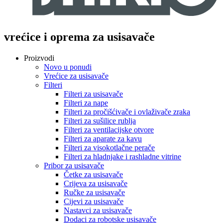
vrećice i oprema za usisavače
Proizvodi
Novo u ponudi
Vrećice za usisavače
Filteri
Filteri za usisavače
Filteri za nape
Filteri za pročišćivače i ovlaživače zraka
Filteri za sušilice rublja
Filteri za ventilacijske otvore
Filteri za aparate za kavu
Filteri za visokotlačne perače
Filteri za hladnjake i rashladne vitrine
Pribor za usisavače
Četke za usisavače
Crijeva za usisavače
Ručke za usisavače
Cijevi za usisavače
Nastavci za usisavače
Dodaci za robotske usisavače