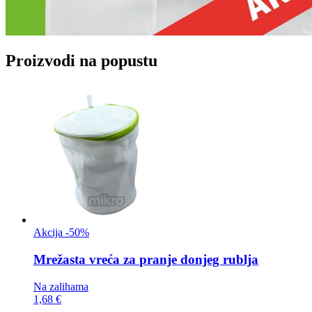
Proizvodi na popustu
Akcija -50%
Mrežasta vreća za
pranje donjeg rublja
Na zalihama
1,68 €