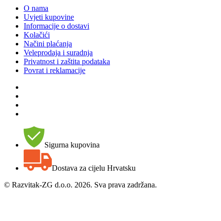
O nama
Uvjeti kupovine
Informacije o dostavi
Kolačići
Načini plaćanja
Veleprodaja i suradnja
Privatnost i zaštita podataka
Povrat i reklamacije
Sigurna kupovina
Dostava za cijelu Hrvatsku
©
Razvitak-ZG d.o.o. 2026. Sva prava zadržana.