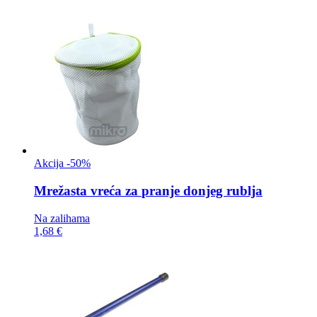
Akcija -50%
Mrežasta vreća za
pranje donjeg rublja
Na zalihama
1,68 €