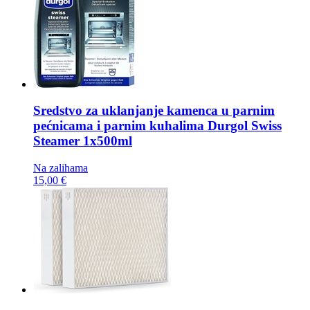
Sredstvo za uklanjanje kamenca u parnim
pećnicama i parnim kuhalima
Durgol Swiss
Steamer 1x500ml
Na zalihama
15,00 €