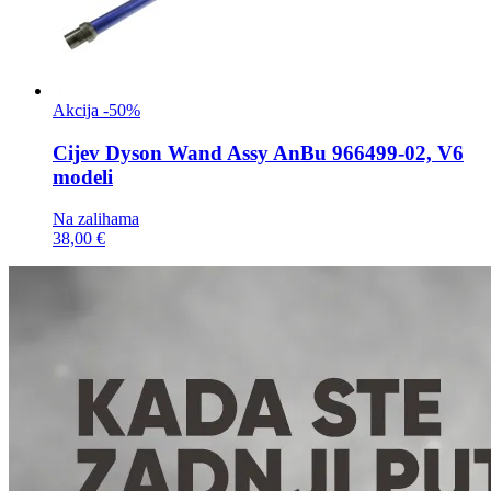
Akcija -50%
Cijev
Dyson Wand Assy AnBu 966499-02, V6
modeli
Na zalihama
38,00 €