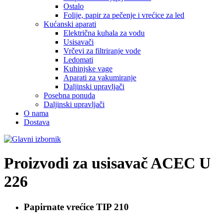
Ostalo
Folije, papir za pečenje i vrećice za led
Kućanski aparati
Električna kuhala za vodu
Usisavači
Vrčevi za filtriranje vode
Ledomati
Kuhinjske vage
Aparati za vakumiranje
Daljinski upravljači
Posebna ponuda
Daljinski upravljači
O nama
Dostava
Proizvodi za usisavač
ACEC U
226
Papirnate vrećice
TIP 210