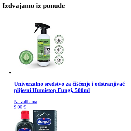
Izdvajamo iz ponude
Univerzalno sredstvo za čišćenje i odstranjivač
plijesni
Humistop Fungi, 500ml
Na zalihama
9,00 €