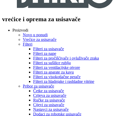
vrećice i oprema za usisavače
Proizvodi
Novo u ponudi
Vrećice za usisavače
Filteri
Filteri za usisavače
Filteri za nape
Filteri za pročišćivače i ovlaživače zraka
Filteri za sušilice rublja
Filteri za ventilacijske otvore
Filteri za aparate za kavu
Filteri za visokotlačne perače
Filteri za hladnjake i rashladne vitrine
Pribor za usisavače
Četke za usisavače
Crijeva za usisavače
Ručke za usisavače
Cijevi za usisavače
Nastavci za usisavače
Dodaci za robotske usisavače