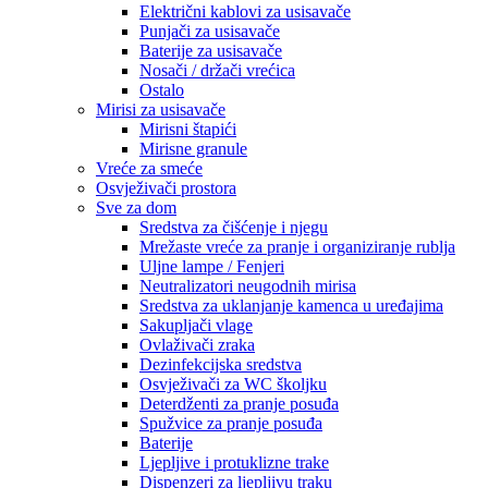
Električni kablovi za usisavače
Punjači za usisavače
Baterije za usisavače
Nosači / držači vrećica
Ostalo
Mirisi za usisavače
Mirisni štapići
Mirisne granule
Vreće za smeće
Osvježivači prostora
Sve za dom
Sredstva za čišćenje i njegu
Mrežaste vreće za pranje i organiziranje rublja
Uljne lampe / Fenjeri
Neutralizatori neugodnih mirisa
Sredstva za uklanjanje kamenca u uređajima
Sakupljači vlage
Ovlaživači zraka
Dezinfekcijska sredstva
Osvježivači za WC školjku
Deterdženti za pranje posuđa
Spužvice za pranje posuđa
Baterije
Ljepljive i protuklizne trake
Dispenzeri za ljepljivu traku