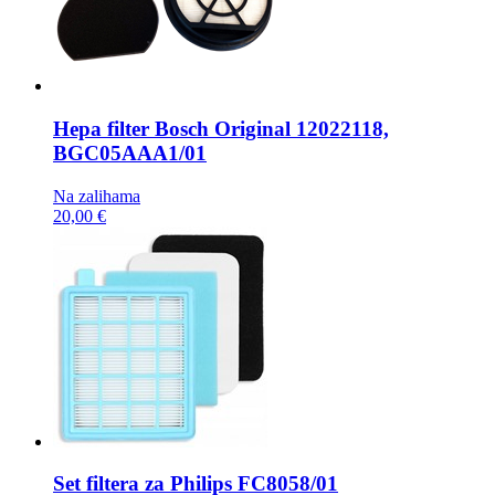
Hepa filter
Bosch Original 12022118,
BGC05AAA1/01
Na zalihama
20,00 €
Set filtera za Philips
FC8058/01