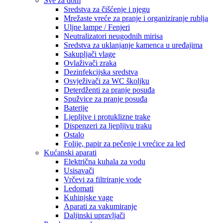
Sve za dom
Sredstva za čišćenje i njegu
Mrežaste vreće za pranje i organiziranje rublja
Uljne lampe / Fenjeri
Neutralizatori neugodnih mirisa
Sredstva za uklanjanje kamenca u uređajima
Sakupljači vlage
Ovlaživači zraka
Dezinfekcijska sredstva
Osvježivači za WC školjku
Deterdženti za pranje posuđa
Spužvice za pranje posuđa
Baterije
Ljepljive i protuklizne trake
Dispenzeri za ljepljivu traku
Ostalo
Folije, papir za pečenje i vrećice za led
Kućanski aparati
Električna kuhala za vodu
Usisavači
Vrčevi za filtriranje vode
Ledomati
Kuhinjske vage
Aparati za vakumiranje
Daljinski upravljači