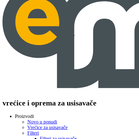
vrećice i oprema za usisavače
Proizvodi
Novo u ponudi
Vrećice za usisavače
Filteri
Filteri za usisavače