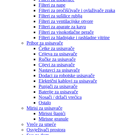
Filteri za nape
Filteri za pročišćivače i ovlaživače zraka
Filteri za sušilice rublja
Filteri za ventilacijske otvore
Filteri za aparate za kavu
Filteri za visokotlačne perače
Filteri za hladnjake i rashladne vitrine
Pribor za usisavače
Četke za usisavače
Crijeva za usisavače
Ručke za usisavače
Cijevi za usisavače
Nastavci za usisavače
Dodaci za robotske usisavače
Električni kablovi za usisavače
Punjači za usisavače
Baterije za usisavače
Nosači / držači vrećica
Ostalo
Mirisi za usisavače
Mirisni štapići
Mirisne granule
Vreće za smeće
Osvježivači prostora