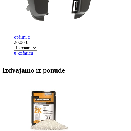
opširnije
20,00 €
u košaricu
Izdvajamo iz ponude