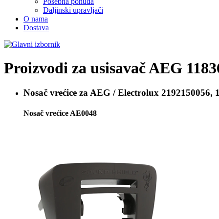
Posebna ponuda
Daljinski upravljači
O nama
Dostava
Proizvodi za usisavač
AEG 1183
Nosač vrećice za
AEG / Electrolux 2192150056, 
Nosač vrećice AE0048