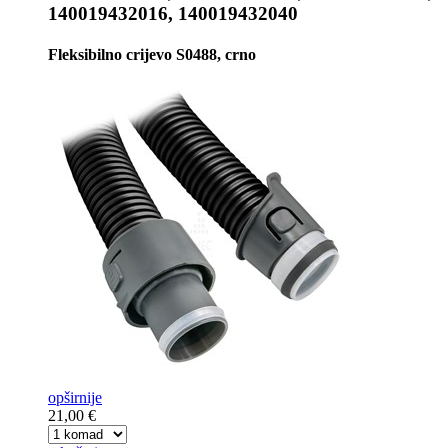
140019432016, 140019432040
Fleksibilno crijevo S0488, crno
opširnije
21,00 €