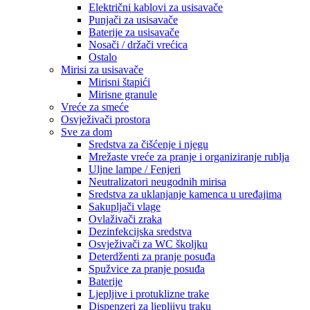
Električni kablovi za usisavače
Punjači za usisavače
Baterije za usisavače
Nosači / držači vrećica
Ostalo
Mirisi za usisavače
Mirisni štapići
Mirisne granule
Vreće za smeće
Osvježivači prostora
Sve za dom
Sredstva za čišćenje i njegu
Mrežaste vreće za pranje i organiziranje rublja
Uljne lampe / Fenjeri
Neutralizatori neugodnih mirisa
Sredstva za uklanjanje kamenca u uređajima
Sakupljači vlage
Ovlaživači zraka
Dezinfekcijska sredstva
Osvježivači za WC školjku
Deterdženti za pranje posuđa
Spužvice za pranje posuđa
Baterije
Ljepljive i protuklizne trake
Dispenzeri za ljepljivu traku