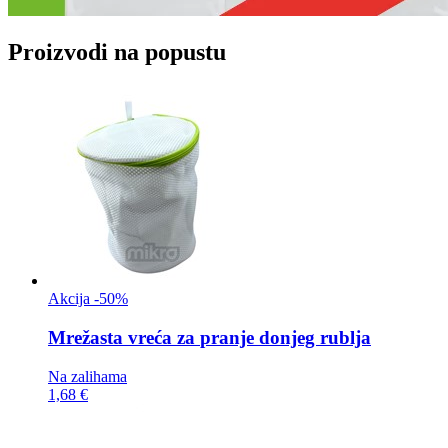
Proizvodi na popustu
Akcija -50%
Mrežasta vreća za
pranje donjeg rublja
Na zalihama
1,68 €