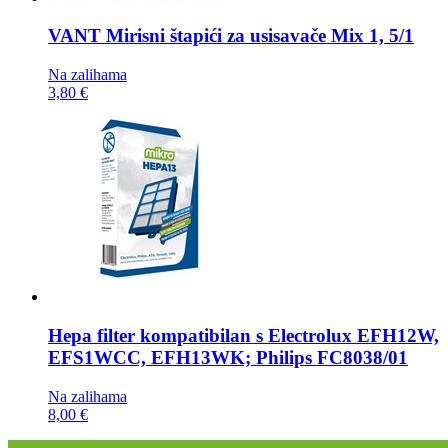
VANT Mirisni štapići za usisavače
Mix 1, 5/1
Na zalihama
3,80 €
Hepa filter kompatibilan s
Electrolux EFH12W,
EFS1WCC, EFH13WK; Philips FC8038/01
Na zalihama
8,00 €