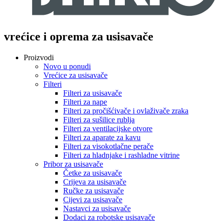
vrećice i oprema za usisavače
Proizvodi
Novo u ponudi
Vrećice za usisavače
Filteri
Filteri za usisavače
Filteri za nape
Filteri za pročišćivače i ovlaživače zraka
Filteri za sušilice rublja
Filteri za ventilacijske otvore
Filteri za aparate za kavu
Filteri za visokotlačne perače
Filteri za hladnjake i rashladne vitrine
Pribor za usisavače
Četke za usisavače
Crijeva za usisavače
Ručke za usisavače
Cijevi za usisavače
Nastavci za usisavače
Dodaci za robotske usisavače