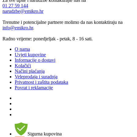
Za sve upite i narudžbe kontaktirajte nas na
01 27 59 144
narudzbe@emikro.hr
Trenutne i potencijalne partnere molimo da nas kontaktiraju na
info@emikro.hr
.
Radno vrijeme: ponedjeljak - petak, 8 - 16 sati.
O nama
Uvjeti kupovine
Informacije o dostavi
Kolačići
Načini plaćanja
Veleprodaja i suradnja
Privatnost i zaštita podataka
Povrat i reklamacije
Sigurna kupovina