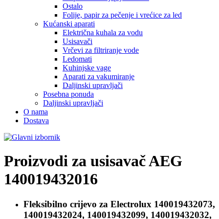
Ostalo
Folije, papir za pečenje i vrećice za led
Kućanski aparati
Električna kuhala za vodu
Usisavači
Vrčevi za filtriranje vode
Ledomati
Kuhinjske vage
Aparati za vakumiranje
Daljinski upravljači
Posebna ponuda
Daljinski upravljači
O nama
Dostava
Proizvodi za usisavač
AEG
140019432016
Fleksibilno crijevo za
Electrolux 140019432073,
140019432024, 140019432099, 140019432032,