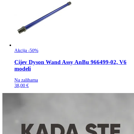
Akcija -50%
Cijev
Dyson Wand Assy AnBu 966499-02, V6
modeli
Na zalihama
38,00 €