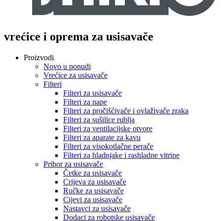
vrećice i oprema za usisavače
Proizvodi
Novo u ponudi
Vrećice za usisavače
Filteri
Filteri za usisavače
Filteri za nape
Filteri za pročišćivače i ovlaživače zraka
Filteri za sušilice rublja
Filteri za ventilacijske otvore
Filteri za aparate za kavu
Filteri za visokotlačne perače
Filteri za hladnjake i rashladne vitrine
Pribor za usisavače
Četke za usisavače
Crijeva za usisavače
Ručke za usisavače
Cijevi za usisavače
Nastavci za usisavače
Dodaci za robotske usisavače