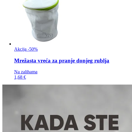
Akcija -50%
Mrežasta vreća za
pranje donjeg rublja
Na zalihama
1,68 €