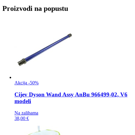
Proizvodi na popustu
Akcija -50%
Cijev
Dyson Wand Assy AnBu 966499-02, V6
modeli
Na zalihama
38,00 €