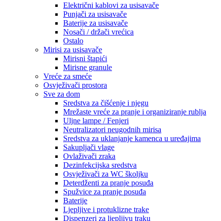
Električni kablovi za usisavače
Punjači za usisavače
Baterije za usisavače
Nosači / držači vrećica
Ostalo
Mirisi za usisavače
Mirisni štapići
Mirisne granule
Vreće za smeće
Osvježivači prostora
Sve za dom
Sredstva za čišćenje i njegu
Mrežaste vreće za pranje i organiziranje rublja
Uljne lampe / Fenjeri
Neutralizatori neugodnih mirisa
Sredstva za uklanjanje kamenca u uređajima
Sakupljači vlage
Ovlaživači zraka
Dezinfekcijska sredstva
Osvježivači za WC školjku
Deterdženti za pranje posuđa
Spužvice za pranje posuđa
Baterije
Ljepljive i protuklizne trake
Dispenzeri za ljepljivu traku