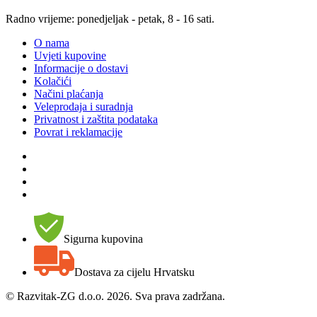
Radno vrijeme: ponedjeljak - petak, 8 - 16 sati.
O nama
Uvjeti kupovine
Informacije o dostavi
Kolačići
Načini plaćanja
Veleprodaja i suradnja
Privatnost i zaštita podataka
Povrat i reklamacije
Sigurna kupovina
Dostava za cijelu Hrvatsku
©
Razvitak-ZG d.o.o. 2026. Sva prava zadržana.