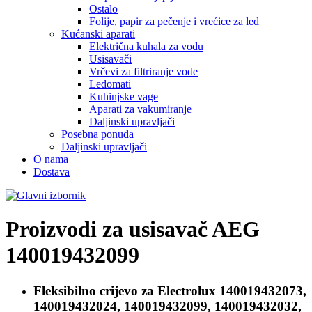
Ostalo
Folije, papir za pečenje i vrećice za led
Kućanski aparati
Električna kuhala za vodu
Usisavači
Vrčevi za filtriranje vode
Ledomati
Kuhinjske vage
Aparati za vakumiranje
Daljinski upravljači
Posebna ponuda
Daljinski upravljači
O nama
Dostava
Proizvodi za usisavač
AEG
140019432099
Fleksibilno crijevo za
Electrolux 140019432073,
140019432024, 140019432099, 140019432032,