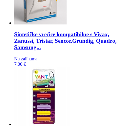
Sintetičke vrećice kompatibilne s
Vivax,
Zanussi, Tristar, Sencor,Grundig, Quadro,
Samsung...
Na zalihama
7,00 €