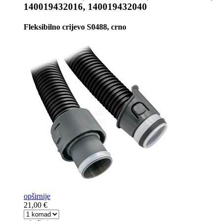
140019432016, 140019432040
Fleksibilno crijevo S0488, crno
opširnije
21,00 €