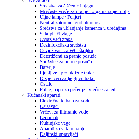
Sve za dom
Sredstva za čišćenje i njegu
Mrežaste vreće za pranje i organiziranje rublja
Uljne lampe / Fenjeri
Neutralizatori neugodnih mirisa
Sredstva za uklanjanje kamenca u uređajima
Sakupljači vlage
Ovlaživači zraka
Dezinfekcijska sredstva
Osvježivači za WC školjku
Deterdženti za pranje posuđa
Spužvice za pranje posuđa
Baterije
Ljepljive i protuklizne trake
Dispenzeri za ljepljivu traku
Ostalo
Folije, papir za pečenje i vrećice za led
Kućanski aparati
Električna kuhala za vodu
Usisavači
Vrčevi za filtriranje vode
Ledomati
Kuhinjske vage
Aparati za vakumiranje
Daljinski upravljači