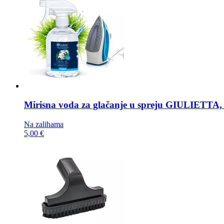
Mirisna voda za glačanje u spreju
GIULIETTA, 
Na zalihama
5,00 €