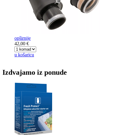
opširnije
42,00 €
u košaricu
Izdvajamo iz ponude