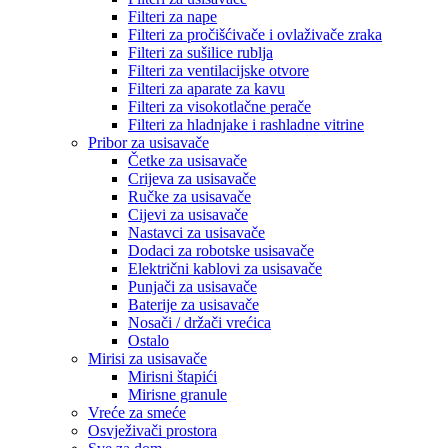
Filteri za nape
Filteri za pročišćivače i ovlaživače zraka
Filteri za sušilice rublja
Filteri za ventilacijske otvore
Filteri za aparate za kavu
Filteri za visokotlačne perače
Filteri za hladnjake i rashladne vitrine
Pribor za usisavače
Četke za usisavače
Crijeva za usisavače
Ručke za usisavače
Cijevi za usisavače
Nastavci za usisavače
Dodaci za robotske usisavače
Električni kablovi za usisavače
Punjači za usisavače
Baterije za usisavače
Nosači / držači vrećica
Ostalo
Mirisi za usisavače
Mirisni štapići
Mirisne granule
Vreće za smeće
Osvježivači prostora