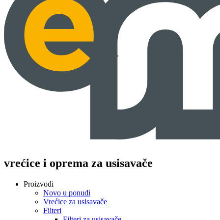
vrećice i oprema za usisavače
Proizvodi
Novo u ponudi
Vrećice za usisavače
Filteri
Filteri za usisavače