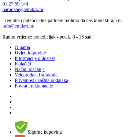
01 27 59 144
narudzbe@emikro.hr
Trenutne i potencijalne partnere molimo da nas kontaktiraju na
info@emikro.hr
.
Radno vrijeme: ponedjeljak - petak, 8 - 16 sati.
O nama
Uvjeti kupovine
Informacije o dostavi
Kolačići
Načini plaćanja
Veleprodaja i suradnja
Privatnost i zaštita podataka
Povrat i reklamacije
Sigurna kupovina