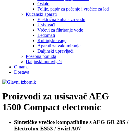
Ostalo
Folije, papir za pečenje i vrećice za led
Kućanski aparati
Električna kuhala za vodu
Usisavači
Vrčevi za filtriranje vode
Ledomati
Kuhinjske vage
Aparati za vakumiranje
Daljinski upravljači
Posebna ponuda
Daljinski upravljači
O nama
Dostava
Proizvodi za usisavač
AEG
1500 Compact electronic
Sintetičke vrećice kompatibilne s
AEG GR 28S /
Electrolux ES53 / Swirl A07