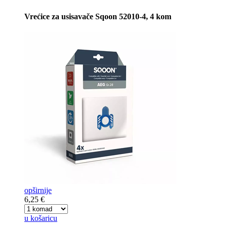
Vrećice za usisavače Sqoon 52010-4, 4 kom
opširnije
6,25 €
u košaricu