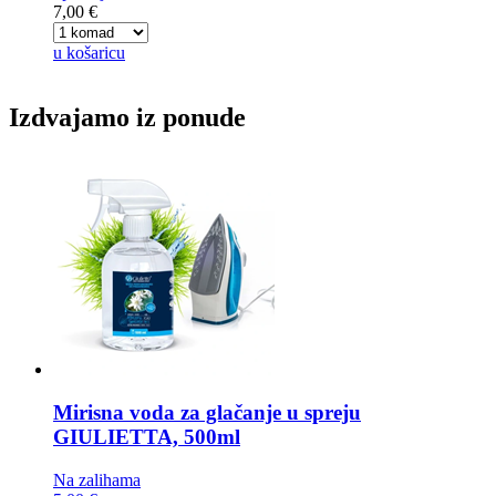
7,00 €
u košaricu
Izdvajamo iz ponude
Mirisna voda za glačanje u spreju
GIULIETTA, 500ml
Na zalihama