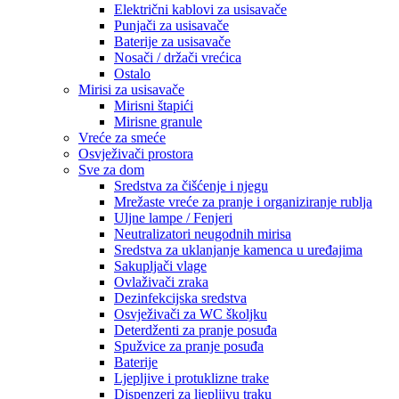
Električni kablovi za usisavače
Punjači za usisavače
Baterije za usisavače
Nosači / držači vrećica
Ostalo
Mirisi za usisavače
Mirisni štapići
Mirisne granule
Vreće za smeće
Osvježivači prostora
Sve za dom
Sredstva za čišćenje i njegu
Mrežaste vreće za pranje i organiziranje rublja
Uljne lampe / Fenjeri
Neutralizatori neugodnih mirisa
Sredstva za uklanjanje kamenca u uređajima
Sakupljači vlage
Ovlaživači zraka
Dezinfekcijska sredstva
Osvježivači za WC školjku
Deterdženti za pranje posuđa
Spužvice za pranje posuđa
Baterije
Ljepljive i protuklizne trake
Dispenzeri za ljepljivu traku