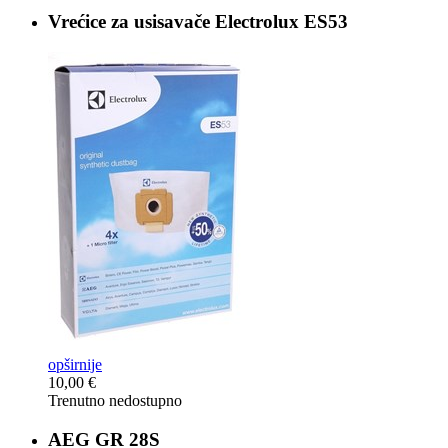
Vrećice za usisavače
Electrolux ES53
opširnije
10,00 €
Trenutno nedostupno
AEG
GR 28S