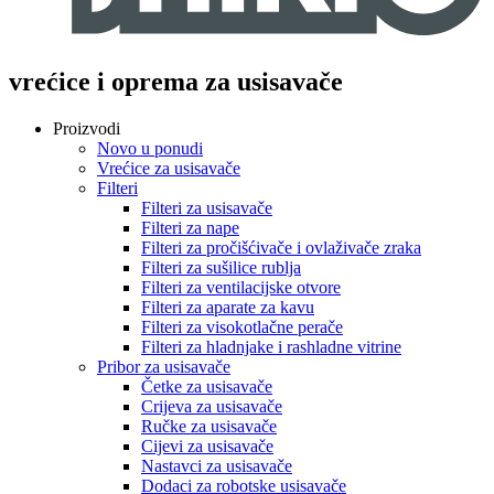
vrećice i oprema za usisavače
Proizvodi
Novo u ponudi
Vrećice za usisavače
Filteri
Filteri za usisavače
Filteri za nape
Filteri za pročišćivače i ovlaživače zraka
Filteri za sušilice rublja
Filteri za ventilacijske otvore
Filteri za aparate za kavu
Filteri za visokotlačne perače
Filteri za hladnjake i rashladne vitrine
Pribor za usisavače
Četke za usisavače
Crijeva za usisavače
Ručke za usisavače
Cijevi za usisavače
Nastavci za usisavače
Dodaci za robotske usisavače