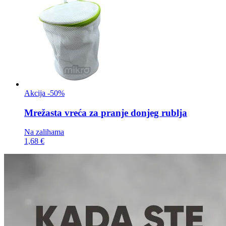
Akcija -50%
Mrežasta vreća za
pranje donjeg rublja
Na zalihama
1,68 €