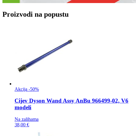
Proizvodi na popustu
Akcija -50%
Cijev
Dyson Wand Assy AnBu 966499-02, V6
modeli
Na zalihama
38,00 €