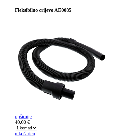
Fleksibilno crijevo AE0085
opširnije
40,00 €
u košaricu