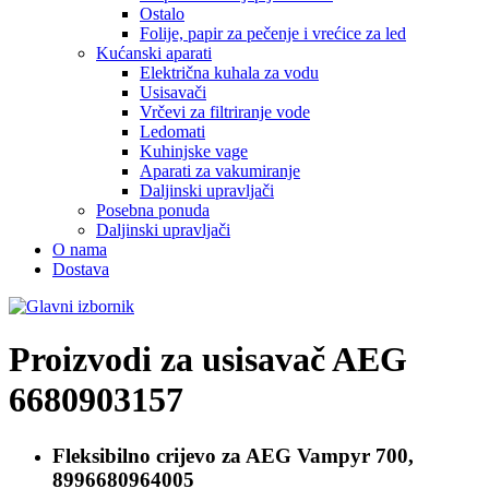
Ostalo
Folije, papir za pečenje i vrećice za led
Kućanski aparati
Električna kuhala za vodu
Usisavači
Vrčevi za filtriranje vode
Ledomati
Kuhinjske vage
Aparati za vakumiranje
Daljinski upravljači
Posebna ponuda
Daljinski upravljači
O nama
Dostava
Proizvodi za usisavač
AEG
6680903157
Fleksibilno crijevo za
AEG Vampyr 700,
8996680964005