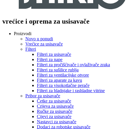
vrećice i oprema za usisavače
Proizvodi
Novo u ponudi
Vrećice za usisavače
Filteri
Filteri za usisavače
Filteri za nape
Filteri za pročišćivače i ovlaživače zraka
Filteri za sušilice rublja
Filteri za ventilacijske otvore
Filteri za aparate za kavu
Filteri za visokotlačne perače
Filteri za hladnjake i rashladne vitrine
Pribor za usisavače
Četke za usisavače
Crijeva za usisavače
Ručke za usisavače
Cijevi za usisavače
Nastavci za usisavače
Dodaci za robotske usisavače