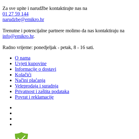
Za sve upite i narudžbe kontaktirajte nas na
01 27 59 144
narudzbe@emikro.hr
Trenutne i potencijalne partnere molimo da nas kontaktiraju na
info@emikro.hr
.
Radno vrijeme: ponedjeljak - petak, 8 - 16 sati.
O nama
Uvjeti kupovine
Informacije o dostavi
Kolačići
Načini plaćanja
Veleprodaja i suradnja
Privatnost i zaštita podataka
Povrat i reklamacije