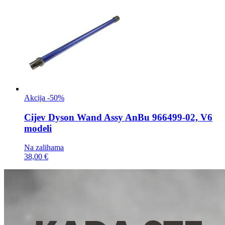
Akcija -50%
Cijev
Dyson Wand Assy AnBu 966499-02, V6
modeli
Na zalihama
38,00 €