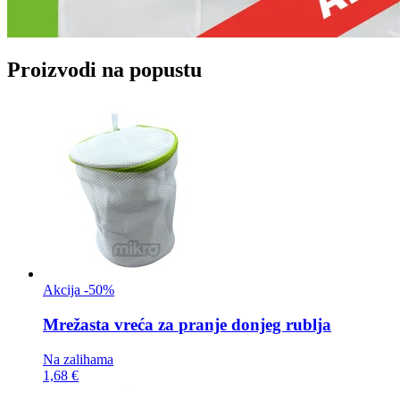
Proizvodi na popustu
Akcija -50%
Mrežasta vreća za
pranje donjeg rublja
Na zalihama
1,68 €