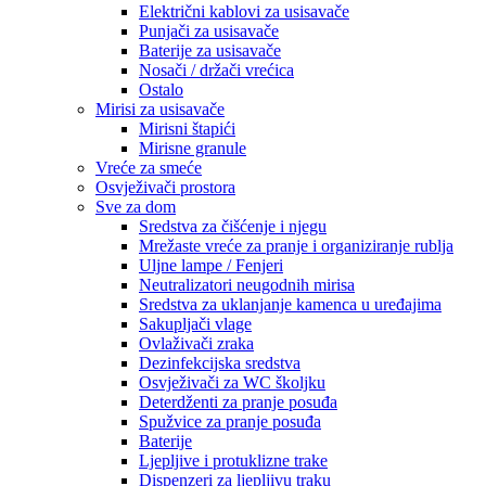
Električni kablovi za usisavače
Punjači za usisavače
Baterije za usisavače
Nosači / držači vrećica
Ostalo
Mirisi za usisavače
Mirisni štapići
Mirisne granule
Vreće za smeće
Osvježivači prostora
Sve za dom
Sredstva za čišćenje i njegu
Mrežaste vreće za pranje i organiziranje rublja
Uljne lampe / Fenjeri
Neutralizatori neugodnih mirisa
Sredstva za uklanjanje kamenca u uređajima
Sakupljači vlage
Ovlaživači zraka
Dezinfekcijska sredstva
Osvježivači za WC školjku
Deterdženti za pranje posuđa
Spužvice za pranje posuđa
Baterije
Ljepljive i protuklizne trake
Dispenzeri za ljepljivu traku