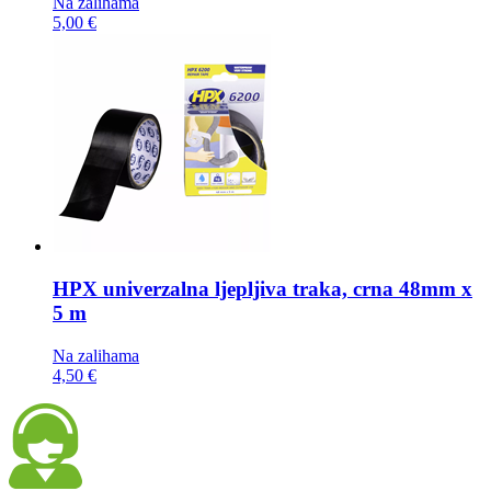
Na zalihama
5,00 €
HPX univerzalna ljepljiva traka,
crna 48mm x
5 m
Na zalihama
4,50 €