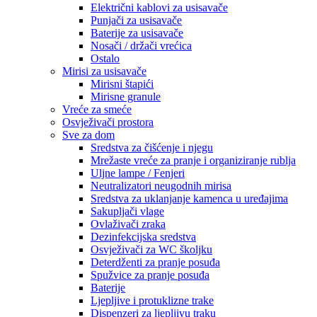
Električni kablovi za usisavače
Punjači za usisavače
Baterije za usisavače
Nosači / držači vrećica
Ostalo
Mirisi za usisavače
Mirisni štapići
Mirisne granule
Vreće za smeće
Osvježivači prostora
Sve za dom
Sredstva za čišćenje i njegu
Mrežaste vreće za pranje i organiziranje rublja
Uljne lampe / Fenjeri
Neutralizatori neugodnih mirisa
Sredstva za uklanjanje kamenca u uređajima
Sakupljači vlage
Ovlaživači zraka
Dezinfekcijska sredstva
Osvježivači za WC školjku
Deterdženti za pranje posuđa
Spužvice za pranje posuđa
Baterije
Ljepljive i protuklizne trake
Dispenzeri za ljepljivu traku