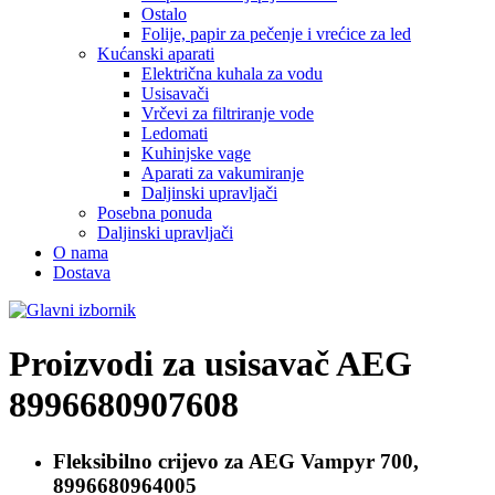
Ostalo
Folije, papir za pečenje i vrećice za led
Kućanski aparati
Električna kuhala za vodu
Usisavači
Vrčevi za filtriranje vode
Ledomati
Kuhinjske vage
Aparati za vakumiranje
Daljinski upravljači
Posebna ponuda
Daljinski upravljači
O nama
Dostava
Proizvodi za usisavač
AEG
8996680907608
Fleksibilno crijevo za
AEG Vampyr 700,
8996680964005