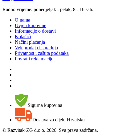
Radno vrijeme: ponedjeljak - petak, 8 - 16 sati.
O nama
Uvjeti kupovine
Informacije o dostavi
Kolačići
Načini plaćanja
Veleprodaja i suradnja
Privatnost i zaštita podataka
Povrat i reklamacije
Sigurna kupovina
Dostava za cijelu Hrvatsku
©
Razvitak-ZG d.o.o. 2026. Sva prava zadržana.