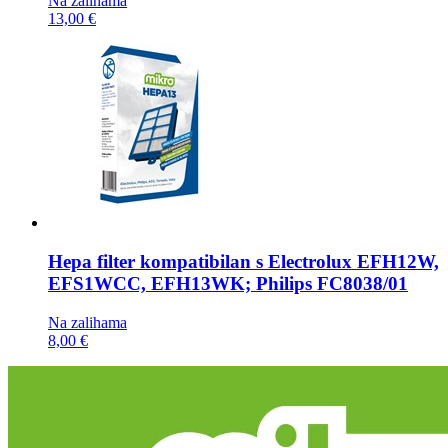
Na zalihama
13,00 €
Hepa filter kompatibilan s
Electrolux EFH12W,
EFS1WCC, EFH13WK; Philips FC8038/01
Na zalihama
8,00 €