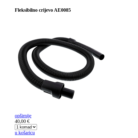
Fleksibilno crijevo AE0085
opširnije
40,00 €
u košaricu