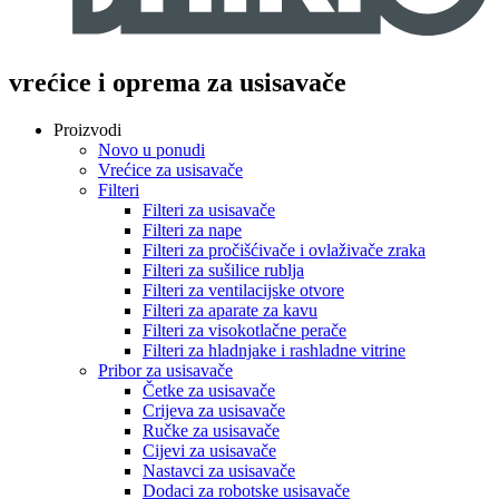
vrećice i oprema za usisavače
Proizvodi
Novo u ponudi
Vrećice za usisavače
Filteri
Filteri za usisavače
Filteri za nape
Filteri za pročišćivače i ovlaživače zraka
Filteri za sušilice rublja
Filteri za ventilacijske otvore
Filteri za aparate za kavu
Filteri za visokotlačne perače
Filteri za hladnjake i rashladne vitrine
Pribor za usisavače
Četke za usisavače
Crijeva za usisavače
Ručke za usisavače
Cijevi za usisavače
Nastavci za usisavače
Dodaci za robotske usisavače