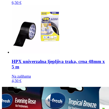
6,50 €
HPX univerzalna ljepljiva traka,
crna 48mm x
5 m
Na zalihama
4,50 €