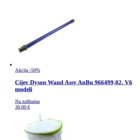
Akcija -50%
Cijev
Dyson Wand Assy AnBu 966499-02, V6
modeli
Na zalihama
38,00 €