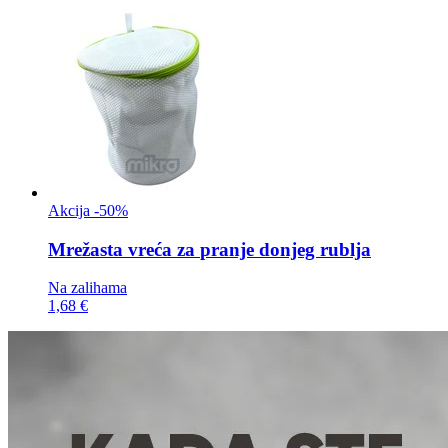
Akcija -50%
Mrežasta vreća za
pranje donjeg rublja
Na zalihama
1,68 €