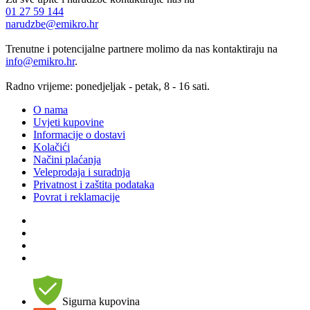
01 27 59 144
narudzbe@emikro.hr
Trenutne i potencijalne partnere molimo da nas kontaktiraju na
info@emikro.hr
.
Radno vrijeme: ponedjeljak - petak, 8 - 16 sati.
O nama
Uvjeti kupovine
Informacije o dostavi
Kolačići
Načini plaćanja
Veleprodaja i suradnja
Privatnost i zaštita podataka
Povrat i reklamacije
Sigurna kupovina