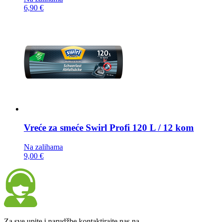
6,90 €
Vreće za smeće
Swirl Profi 120 L / 12 kom
Na zalihama
9,00 €
Za sve upite i narudžbe kontaktirajte nas na