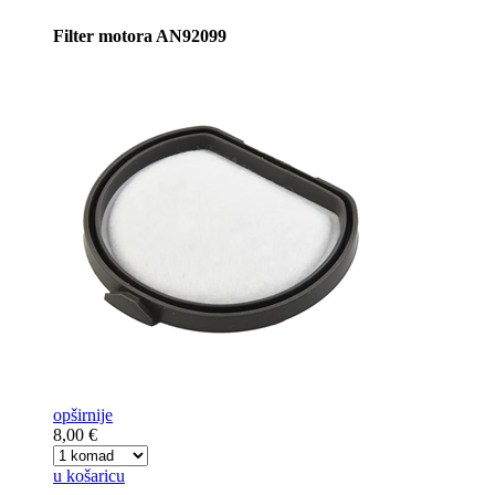
Filter motora AN92099
opširnije
8,00 €
u košaricu