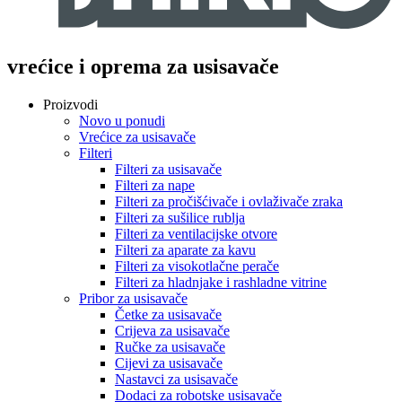
vrećice i oprema za usisavače
Proizvodi
Novo u ponudi
Vrećice za usisavače
Filteri
Filteri za usisavače
Filteri za nape
Filteri za pročišćivače i ovlaživače zraka
Filteri za sušilice rublja
Filteri za ventilacijske otvore
Filteri za aparate za kavu
Filteri za visokotlačne perače
Filteri za hladnjake i rashladne vitrine
Pribor za usisavače
Četke za usisavače
Crijeva za usisavače
Ručke za usisavače
Cijevi za usisavače
Nastavci za usisavače
Dodaci za robotske usisavače