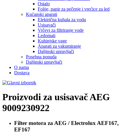
Ostalo
Folije, papir za pečenje i vrećice za led
Kućanski aparati
Električna kuhala za vodu
Usisavači
Vrčevi za filtriranje vode
Ledomati
Kuhinjske vage
Aparati za vakumiranje
Daljinski upravljači
Posebna ponuda
Daljinski upravljači
O nama
Dostava
Proizvodi za usisavač
AEG
9009230922
Filter motora za
AEG / Electrolux AEF167,
EF167