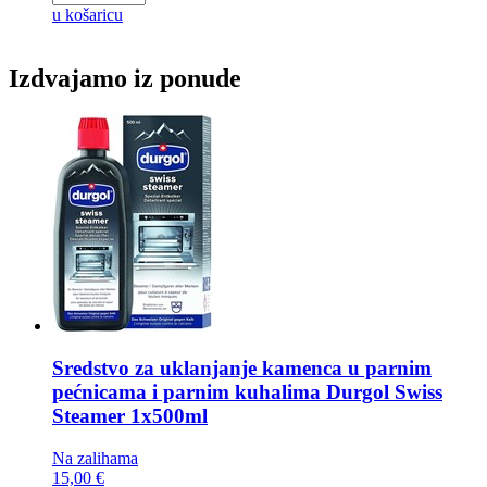
u košaricu
Izdvajamo iz ponude
Sredstvo za uklanjanje kamenca u parnim
pećnicama i parnim kuhalima
Durgol Swiss
Steamer 1x500ml
Na zalihama
15,00 €