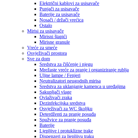
Električni kablovi za usisavače
Punjači za usisavače
Baterije za usisavače
Nosači / držači vrećica
Ostalo
Mirisi za usisavače
Mirisni štapići
Mirisne granule
Vreće za smeće
Osvježivači prostora
Sve za dom
Sredstva za čišćenje i njegu
Mrežaste vreće za pranje i organiziranje rublja
Uljne lampe / Fenjeri
Neutralizatori neugodnih mirisa
Sredstva za uklanjanje kamenca u uređajima
Sakupljači vlage
Ovlaživači zraka
Dezinfekcijska sredstva
Osvježivači za WC školjku
Deterdženti za pranje posuđa
Spužvice za pranje posuđa
Baterije
Ljepljive i protuklizne trake
Dispenzeri za ljepljivu traku