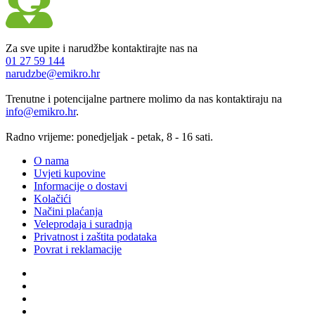
Za sve upite i narudžbe kontaktirajte nas na
01 27 59 144
narudzbe@emikro.hr
Trenutne i potencijalne partnere molimo da nas kontaktiraju na
info@emikro.hr
.
Radno vrijeme: ponedjeljak - petak, 8 - 16 sati.
O nama
Uvjeti kupovine
Informacije o dostavi
Kolačići
Načini plaćanja
Veleprodaja i suradnja
Privatnost i zaštita podataka
Povrat i reklamacije