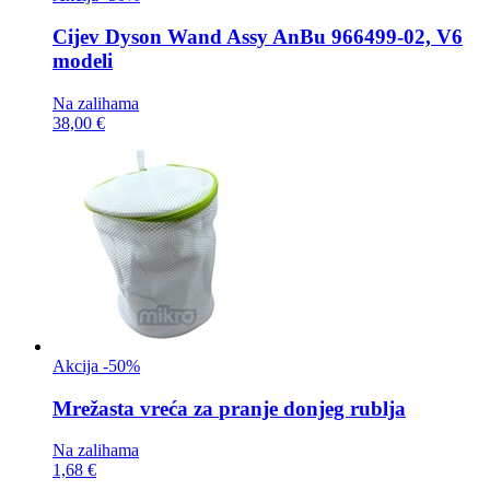
Cijev
Dyson Wand Assy AnBu 966499-02, V6
modeli
Na zalihama
38,00 €
Akcija -50%
Mrežasta vreća za
pranje donjeg rublja
Na zalihama
1,68 €