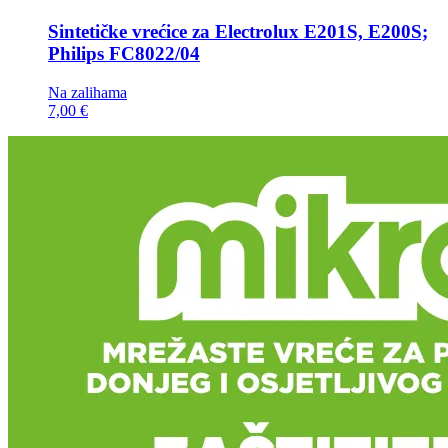
Sintetičke vrećice za
Electrolux E201S, E200S;
Philips FC8022/04
Na zalihama
7,00 €