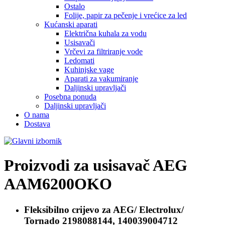
Ostalo
Folije, papir za pečenje i vrećice za led
Kućanski aparati
Električna kuhala za vodu
Usisavači
Vrčevi za filtriranje vode
Ledomati
Kuhinjske vage
Aparati za vakumiranje
Daljinski upravljači
Posebna ponuda
Daljinski upravljači
O nama
Dostava
Proizvodi za usisavač
AEG
AAM6200OKO
Fleksibilno crijevo za
AEG/ Electrolux/
Tornado 2198088144, 140039004712