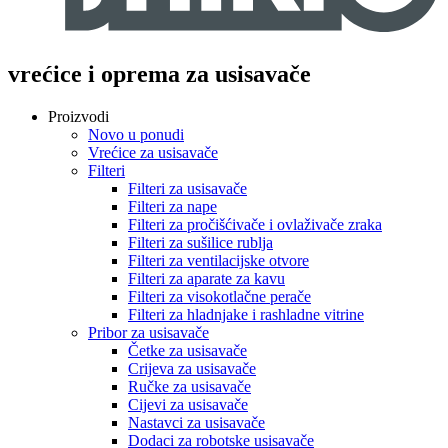
vrećice i oprema za usisavače
Proizvodi
Novo u ponudi
Vrećice za usisavače
Filteri
Filteri za usisavače
Filteri za nape
Filteri za pročišćivače i ovlaživače zraka
Filteri za sušilice rublja
Filteri za ventilacijske otvore
Filteri za aparate za kavu
Filteri za visokotlačne perače
Filteri za hladnjake i rashladne vitrine
Pribor za usisavače
Četke za usisavače
Crijeva za usisavače
Ručke za usisavače
Cijevi za usisavače
Nastavci za usisavače
Dodaci za robotske usisavače