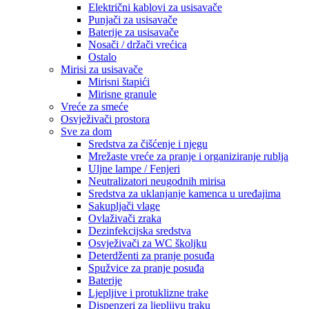
Električni kablovi za usisavače
Punjači za usisavače
Baterije za usisavače
Nosači / držači vrećica
Ostalo
Mirisi za usisavače
Mirisni štapići
Mirisne granule
Vreće za smeće
Osvježivači prostora
Sve za dom
Sredstva za čišćenje i njegu
Mrežaste vreće za pranje i organiziranje rublja
Uljne lampe / Fenjeri
Neutralizatori neugodnih mirisa
Sredstva za uklanjanje kamenca u uređajima
Sakupljači vlage
Ovlaživači zraka
Dezinfekcijska sredstva
Osvježivači za WC školjku
Deterdženti za pranje posuđa
Spužvice za pranje posuđa
Baterije
Ljepljive i protuklizne trake
Dispenzeri za ljepljivu traku