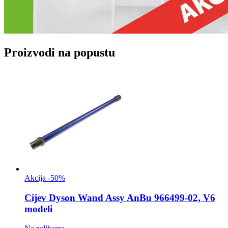
Proizvodi na popustu
Akcija -50%
Cijev
Dyson Wand Assy AnBu 966499-02, V6
modeli