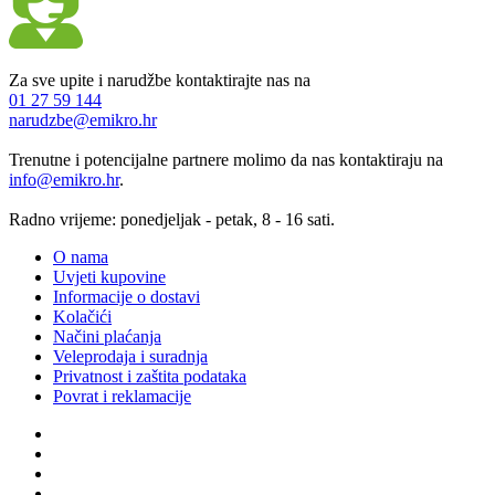
Za sve upite i narudžbe kontaktirajte nas na
01 27 59 144
narudzbe@emikro.hr
Trenutne i potencijalne partnere molimo da nas kontaktiraju na
info@emikro.hr
.
Radno vrijeme: ponedjeljak - petak, 8 - 16 sati.
O nama
Uvjeti kupovine
Informacije o dostavi
Kolačići
Načini plaćanja
Veleprodaja i suradnja
Privatnost i zaštita podataka
Povrat i reklamacije