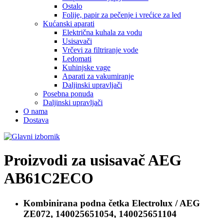
Ostalo
Folije, papir za pečenje i vrećice za led
Kućanski aparati
Električna kuhala za vodu
Usisavači
Vrčevi za filtriranje vode
Ledomati
Kuhinjske vage
Aparati za vakumiranje
Daljinski upravljači
Posebna ponuda
Daljinski upravljači
O nama
Dostava
Proizvodi za usisavač
AEG
AB61C2ECO
Kombinirana podna četka
Electrolux / AEG
ZE072, 140025651054, 140025651104