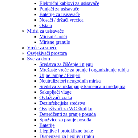
Električni kablovi za usisavače
Punjači za usisavače
Baterije za usisavače
Nosači / držači vrećica
Ostalo
Mirisi za usisavače
Mirisni štapići
Mirisne granule
Vreće za smeće
Osvježivači prostora
Sve za dom
Sredstva za čišćenje i njegu
Mrežaste vreće za pranje i organiziranje rublja
Uljne lampe / Fenjeri
Neutralizatori neugodnih mirisa
Sredstva za uklanjanje kamenca u uređajima
Sakupljači vlage
Ovlaživači zraka
Dezinfekcijska sredstva
Osvježivači za WC školjku
Deterdženti za pranje posuđa
Spužvice za pranje posuđa
Baterije
Ljepljive i protuklizne trake
Dispenzeri za ljepljivu traku