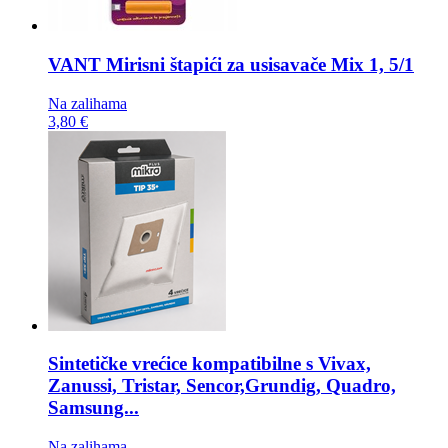
VANT Mirisni štapići za usisavače
Mix 1, 5/1
Na zalihama
3,80 €
Sintetičke vrećice kompatibilne s
Vivax,
Zanussi, Tristar, Sencor,Grundig, Quadro,
Samsung...
Na zalihama