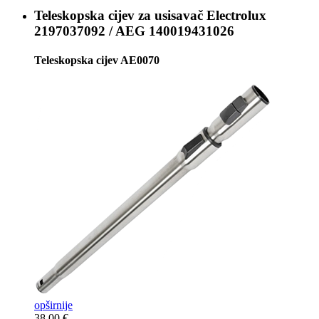
Teleskopska cijev za usisavač
Electrolux
2197037092 / AEG 140019431026
Teleskopska cijev AE0070
opširnije
38,00 €