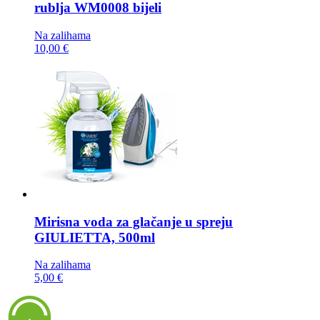
rublja
WM0008 bijeli
Na zalihama
10,00 €
Mirisna voda za glačanje u spreju
GIULIETTA, 500ml
Na zalihama
5,00 €