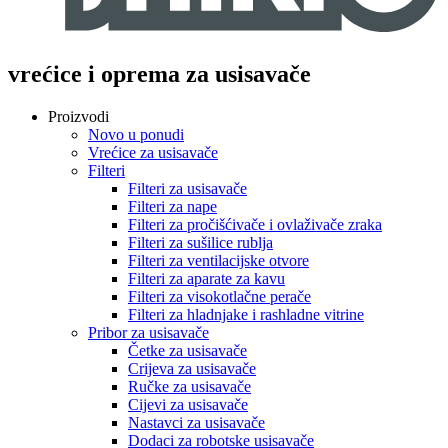
vrećice i oprema za usisavače
Proizvodi
Novo u ponudi
Vrećice za usisavače
Filteri
Filteri za usisavače
Filteri za nape
Filteri za pročišćivače i ovlaživače zraka
Filteri za sušilice rublja
Filteri za ventilacijske otvore
Filteri za aparate za kavu
Filteri za visokotlačne perače
Filteri za hladnjake i rashladne vitrine
Pribor za usisavače
Četke za usisavače
Crijeva za usisavače
Ručke za usisavače
Cijevi za usisavače
Nastavci za usisavače
Dodaci za robotske usisavače