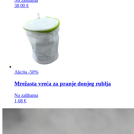
Na zalihama
38,00 €
Akcija -50%
Mrežasta vreća za
pranje donjeg rublja
Na zalihama
1,68 €