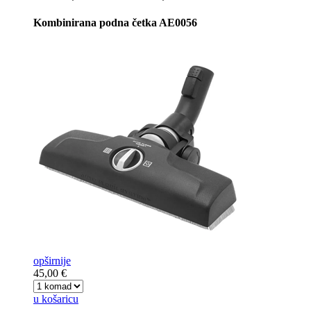
Kombinirana podna četka AE0056
opširnije
45,00 €
u košaricu