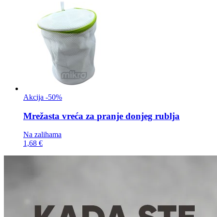
Akcija -50%
Mrežasta vreća za
pranje donjeg rublja
Na zalihama
1,68 €