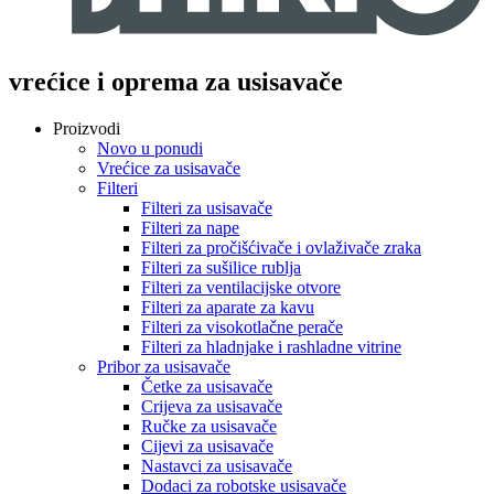
vrećice i oprema za usisavače
Proizvodi
Novo u ponudi
Vrećice za usisavače
Filteri
Filteri za usisavače
Filteri za nape
Filteri za pročišćivače i ovlaživače zraka
Filteri za sušilice rublja
Filteri za ventilacijske otvore
Filteri za aparate za kavu
Filteri za visokotlačne perače
Filteri za hladnjake i rashladne vitrine
Pribor za usisavače
Četke za usisavače
Crijeva za usisavače
Ručke za usisavače
Cijevi za usisavače
Nastavci za usisavače
Dodaci za robotske usisavače