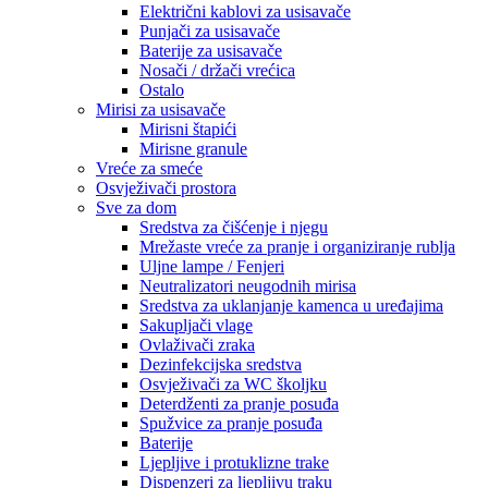
Električni kablovi za usisavače
Punjači za usisavače
Baterije za usisavače
Nosači / držači vrećica
Ostalo
Mirisi za usisavače
Mirisni štapići
Mirisne granule
Vreće za smeće
Osvježivači prostora
Sve za dom
Sredstva za čišćenje i njegu
Mrežaste vreće za pranje i organiziranje rublja
Uljne lampe / Fenjeri
Neutralizatori neugodnih mirisa
Sredstva za uklanjanje kamenca u uređajima
Sakupljači vlage
Ovlaživači zraka
Dezinfekcijska sredstva
Osvježivači za WC školjku
Deterdženti za pranje posuđa
Spužvice za pranje posuđa
Baterije
Ljepljive i protuklizne trake
Dispenzeri za ljepljivu traku