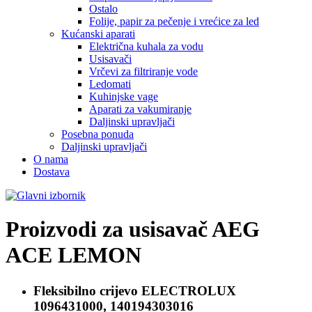
Ostalo
Folije, papir za pečenje i vrećice za led
Kućanski aparati
Električna kuhala za vodu
Usisavači
Vrčevi za filtriranje vode
Ledomati
Kuhinjske vage
Aparati za vakumiranje
Daljinski upravljači
Posebna ponuda
Daljinski upravljači
O nama
Dostava
Proizvodi za usisavač
AEG
ACE LEMON
Fleksibilno crijevo
ELECTROLUX
1096431000, 140194303016