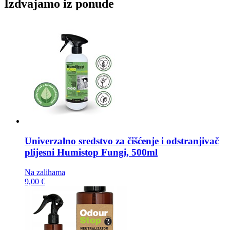
Izdvajamo iz ponude
Univerzalno sredstvo za čišćenje i odstranjivač
plijesni
Humistop Fungi, 500ml
Na zalihama
9,00 €