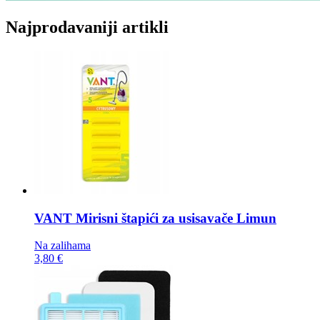
Najprodavaniji artikli
VANT Mirisni štapići za usisavače
Limun
Na zalihama
3,80 €