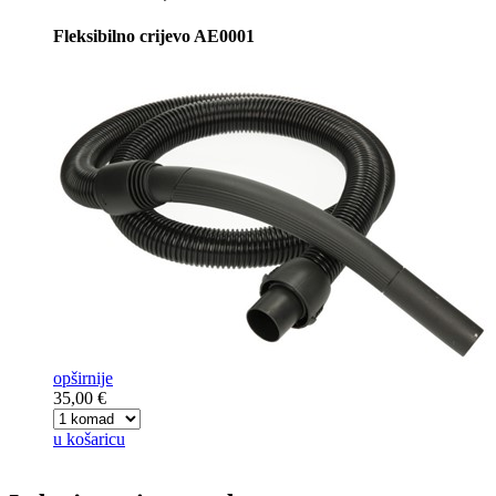
Fleksibilno crijevo AE0001
opširnije
35,00 €
u košaricu