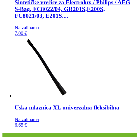
Sintetičke vrećice za
Electrolux / Philips / AEG
S-Bag, FC8022/04, GR201S,E200S,
FC8021/03, E201S....
Na zalihama
7,00 €
Uska mlaznica
XL univerzalna fleksibilna
Na zalihama
6,65 €