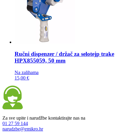
Ručni dispenzer / držač za selotejp trake
HPX855059, 50 mm
Na zalihama
15,00 €
Za sve upite i narudžbe kontaktirajte nas na
01 27 59 144
narudzbe@emikro.hr