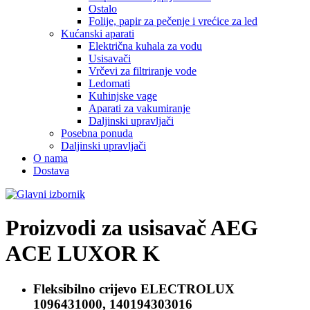
Ostalo
Folije, papir za pečenje i vrećice za led
Kućanski aparati
Električna kuhala za vodu
Usisavači
Vrčevi za filtriranje vode
Ledomati
Kuhinjske vage
Aparati za vakumiranje
Daljinski upravljači
Posebna ponuda
Daljinski upravljači
O nama
Dostava
Proizvodi za usisavač
AEG
ACE LUXOR K
Fleksibilno crijevo
ELECTROLUX
1096431000, 140194303016