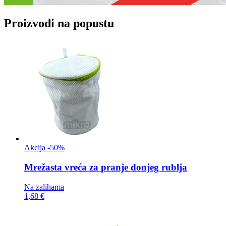
Proizvodi na popustu
Akcija -50%
Mrežasta vreća za
pranje donjeg rublja
Na zalihama
1,68 €