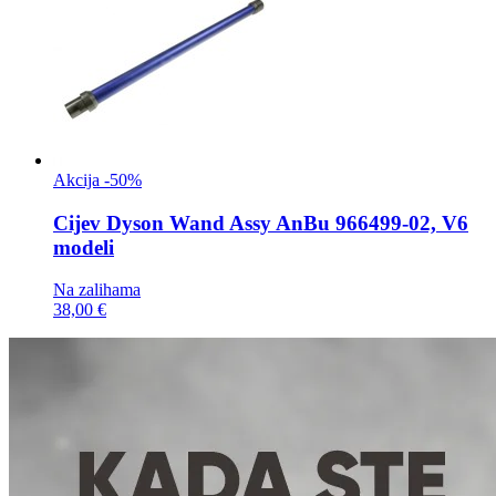
Akcija -50%
Cijev
Dyson Wand Assy AnBu 966499-02, V6
modeli
Na zalihama
38,00 €