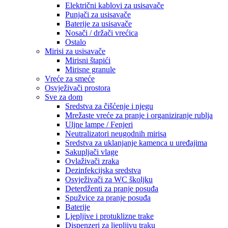
Električni kablovi za usisavače
Punjači za usisavače
Baterije za usisavače
Nosači / držači vrećica
Ostalo
Mirisi za usisavače
Mirisni štapići
Mirisne granule
Vreće za smeće
Osvježivači prostora
Sve za dom
Sredstva za čišćenje i njegu
Mrežaste vreće za pranje i organiziranje rublja
Uljne lampe / Fenjeri
Neutralizatori neugodnih mirisa
Sredstva za uklanjanje kamenca u uređajima
Sakupljači vlage
Ovlaživači zraka
Dezinfekcijska sredstva
Osvježivači za WC školjku
Deterdženti za pranje posuđa
Spužvice za pranje posuđa
Baterije
Ljepljive i protuklizne trake
Dispenzeri za ljepljivu traku