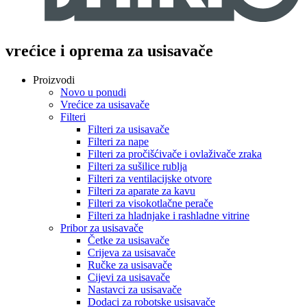
vrećice i oprema za usisavače
Proizvodi
Novo u ponudi
Vrećice za usisavače
Filteri
Filteri za usisavače
Filteri za nape
Filteri za pročišćivače i ovlaživače zraka
Filteri za sušilice rublja
Filteri za ventilacijske otvore
Filteri za aparate za kavu
Filteri za visokotlačne perače
Filteri za hladnjake i rashladne vitrine
Pribor za usisavače
Četke za usisavače
Crijeva za usisavače
Ručke za usisavače
Cijevi za usisavače
Nastavci za usisavače
Dodaci za robotske usisavače