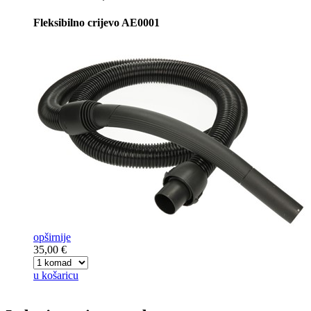
Fleksibilno crijevo AE0001
opširnije
35,00 €
u košaricu