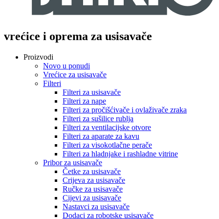
vrećice i oprema za usisavače
Proizvodi
Novo u ponudi
Vrećice za usisavače
Filteri
Filteri za usisavače
Filteri za nape
Filteri za pročišćivače i ovlaživače zraka
Filteri za sušilice rublja
Filteri za ventilacijske otvore
Filteri za aparate za kavu
Filteri za visokotlačne perače
Filteri za hladnjake i rashladne vitrine
Pribor za usisavače
Četke za usisavače
Crijeva za usisavače
Ručke za usisavače
Cijevi za usisavače
Nastavci za usisavače
Dodaci za robotske usisavače