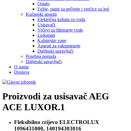
Ostalo
Folije, papir za pečenje i vrećice za led
Kućanski aparati
Električna kuhala za vodu
Usisavači
Vrčevi za filtriranje vode
Ledomati
Kuhinjske vage
Aparati za vakumiranje
Daljinski upravljači
Posebna ponuda
Daljinski upravljači
O nama
Dostava
Proizvodi za usisavač
AEG
ACE LUXOR.1
Fleksibilno crijevo
ELECTROLUX
1096431000, 140194303016