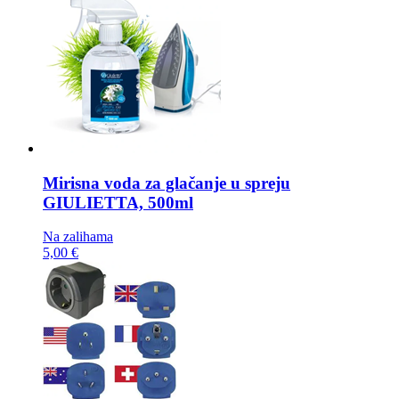
Mirisna voda za glačanje u spreju
GIULIETTA, 500ml
Na zalihama
5,00 €