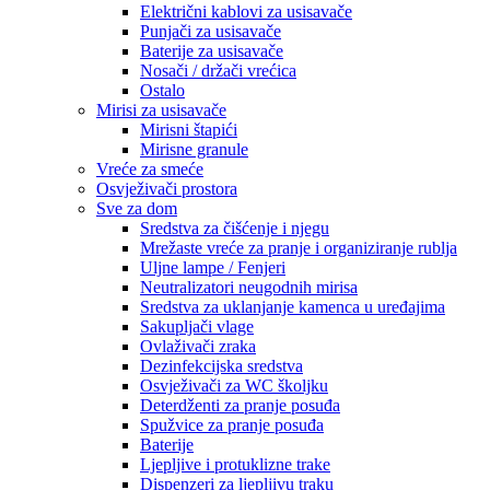
Električni kablovi za usisavače
Punjači za usisavače
Baterije za usisavače
Nosači / držači vrećica
Ostalo
Mirisi za usisavače
Mirisni štapići
Mirisne granule
Vreće za smeće
Osvježivači prostora
Sve za dom
Sredstva za čišćenje i njegu
Mrežaste vreće za pranje i organiziranje rublja
Uljne lampe / Fenjeri
Neutralizatori neugodnih mirisa
Sredstva za uklanjanje kamenca u uređajima
Sakupljači vlage
Ovlaživači zraka
Dezinfekcijska sredstva
Osvježivači za WC školjku
Deterdženti za pranje posuđa
Spužvice za pranje posuđa
Baterije
Ljepljive i protuklizne trake
Dispenzeri za ljepljivu traku