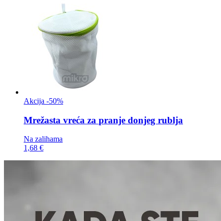
Akcija -50%
Mrežasta vreća za
pranje donjeg rublja
Na zalihama
1,68 €