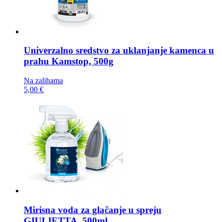
Univerzalno sredstvo za uklanjanje kamenca u
prahu
Kamstop, 500g
Na zalihama
5,00 €
Mirisna voda za glačanje u spreju
GIULIETTA, 500ml