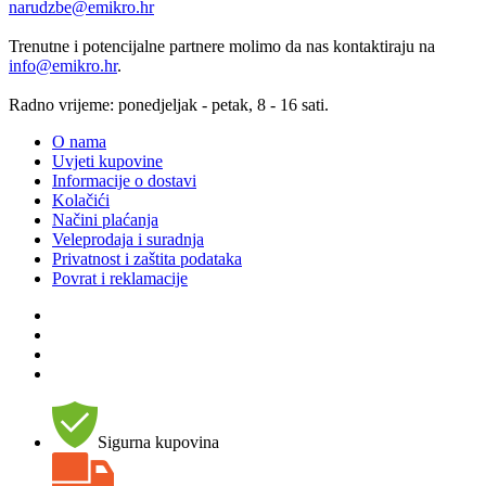
narudzbe@emikro.hr
Trenutne i potencijalne partnere molimo da nas kontaktiraju na
info@emikro.hr
.
Radno vrijeme: ponedjeljak - petak, 8 - 16 sati.
O nama
Uvjeti kupovine
Informacije o dostavi
Kolačići
Načini plaćanja
Veleprodaja i suradnja
Privatnost i zaštita podataka
Povrat i reklamacije
Sigurna kupovina