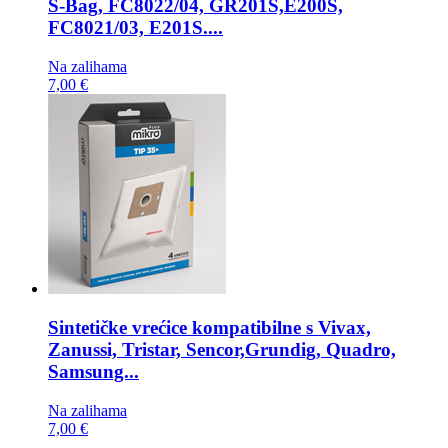
S-Bag, FC8022/04, GR201S,E200S,
FC8021/03, E201S....
Na zalihama
7,00 €
Sintetičke vrećice kompatibilne s
Vivax,
Zanussi, Tristar, Sencor,Grundig, Quadro,
Samsung...
Na zalihama
7,00 €