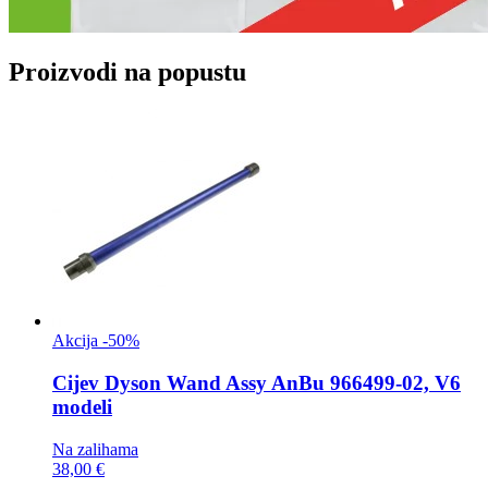
Proizvodi na popustu
Akcija -50%
Cijev
Dyson Wand Assy AnBu 966499-02, V6
modeli
Na zalihama
38,00 €