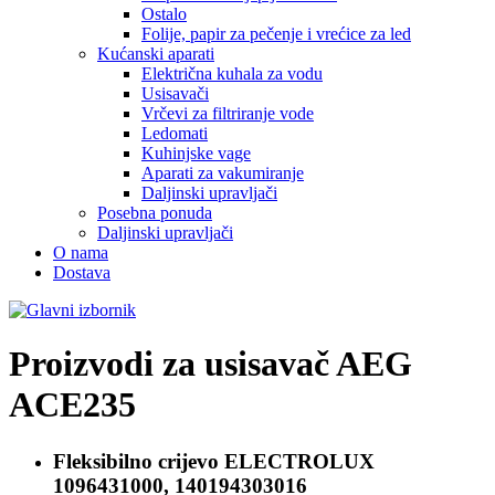
Ostalo
Folije, papir za pečenje i vrećice za led
Kućanski aparati
Električna kuhala za vodu
Usisavači
Vrčevi za filtriranje vode
Ledomati
Kuhinjske vage
Aparati za vakumiranje
Daljinski upravljači
Posebna ponuda
Daljinski upravljači
O nama
Dostava
Proizvodi za usisavač
AEG
ACE235
Fleksibilno crijevo
ELECTROLUX
1096431000, 140194303016