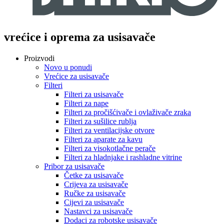
vrećice i oprema za usisavače
Proizvodi
Novo u ponudi
Vrećice za usisavače
Filteri
Filteri za usisavače
Filteri za nape
Filteri za pročišćivače i ovlaživače zraka
Filteri za sušilice rublja
Filteri za ventilacijske otvore
Filteri za aparate za kavu
Filteri za visokotlačne perače
Filteri za hladnjake i rashladne vitrine
Pribor za usisavače
Četke za usisavače
Crijeva za usisavače
Ručke za usisavače
Cijevi za usisavače
Nastavci za usisavače
Dodaci za robotske usisavače