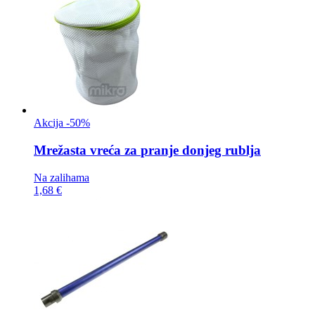
Akcija -50%
Mrežasta vreća za
pranje donjeg rublja
Na zalihama
1,68 €