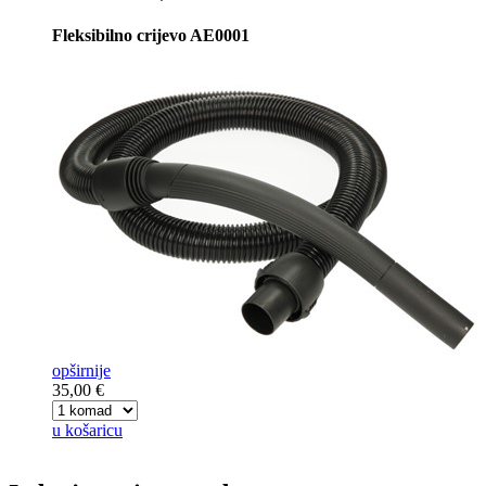
Fleksibilno crijevo AE0001
opširnije
35,00 €
u košaricu