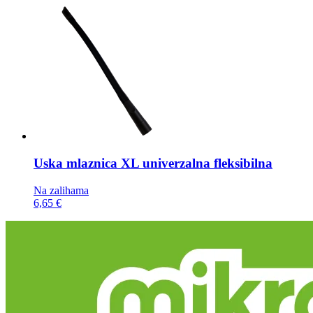
Uska mlaznica
XL univerzalna fleksibilna
Na zalihama
6,65 €