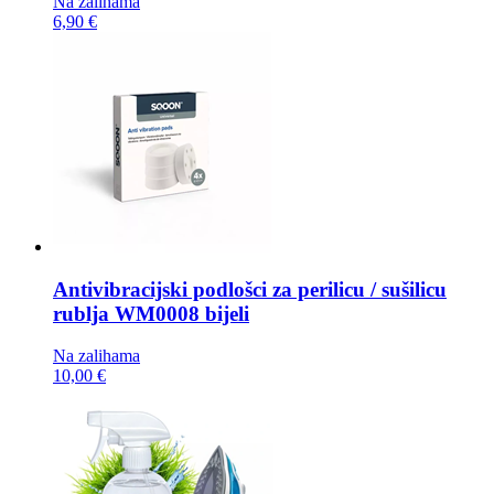
Na zalihama
6,90 €
Antivibracijski podlošci za perilicu / sušilicu
rublja
WM0008 bijeli
Na zalihama
10,00 €