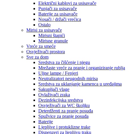
Električni kablovi za usisavače
Punjači za usisavače
Baterije za usisavače
Nosači / držači vrećica
Ostalo
Mirisi za usisavače
Mirisni štapići
Mirisne granule
Vreće za smeće
Osvježivači prostora
Sve za dom
Sredstva za čišćenje i njegu
Mrežaste vreće za pranje i organiziranje rublja
Uljne lampe / Fenjeri
Neutralizatori neugodnih mirisa
Sredstva za uklanjanje kamenca u uređajima
Sakupljači vlage
Ovlaživači zraka
Dezinfekcijska sredstva
Osvježivači za WC školjku
Deterdženti za pranje posuđa
Spužvice za pranje posuđa
Baterije
Ljepljive i protuklizne trake
Dispenzeri za ljepljivu traku