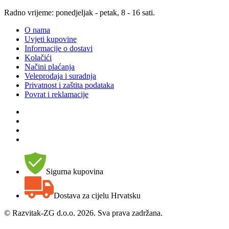
Radno vrijeme: ponedjeljak - petak, 8 - 16 sati.
O nama
Uvjeti kupovine
Informacije o dostavi
Kolačići
Načini plaćanja
Veleprodaja i suradnja
Privatnost i zaštita podataka
Povrat i reklamacije
Sigurna kupovina
Dostava za cijelu Hrvatsku
©
Razvitak-ZG d.o.o. 2026. Sva prava zadržana.