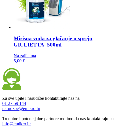
Mirisna voda za glačanje u spreju
GIULIETTA, 500ml
Na zalihama
5,00 €
Za sve upite i narudžbe kontaktirajte nas na
01 27 59 144
narudzbe@emikro.hr
Trenutne i potencijalne partnere molimo da nas kontaktiraju na
info@emikro.hr
.