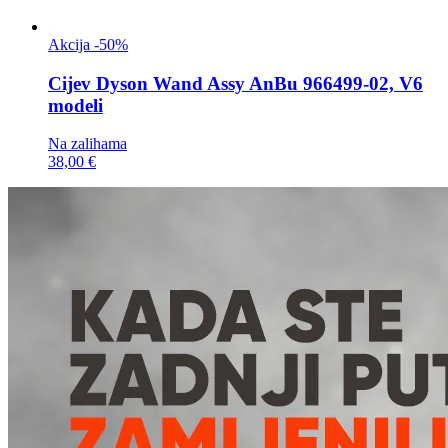
Akcija -50%
Cijev
Dyson Wand Assy AnBu 966499-02, V6
modeli
Na zalihama
38,00 €