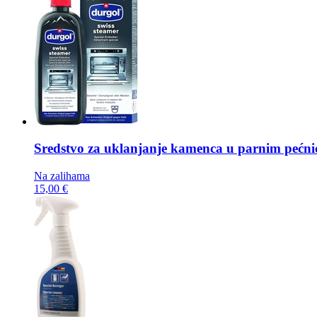
Sredstvo za uklanjanje kamenca u parnim pećn
Na zalihama
15,00 €