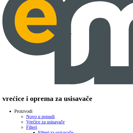
vrećice i oprema za usisavače
Proizvodi
Novo u ponudi
Vrećice za usisavače
Filteri
Filteri za usisavače