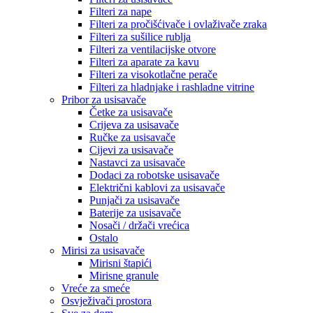
Filteri za nape
Filteri za pročišćivače i ovlaživače zraka
Filteri za sušilice rublja
Filteri za ventilacijske otvore
Filteri za aparate za kavu
Filteri za visokotlačne perače
Filteri za hladnjake i rashladne vitrine
Pribor za usisavače
Četke za usisavače
Crijeva za usisavače
Ručke za usisavače
Cijevi za usisavače
Nastavci za usisavače
Dodaci za robotske usisavače
Električni kablovi za usisavače
Punjači za usisavače
Baterije za usisavače
Nosači / držači vrećica
Ostalo
Mirisi za usisavače
Mirisni štapići
Mirisne granule
Vreće za smeće
Osvježivači prostora