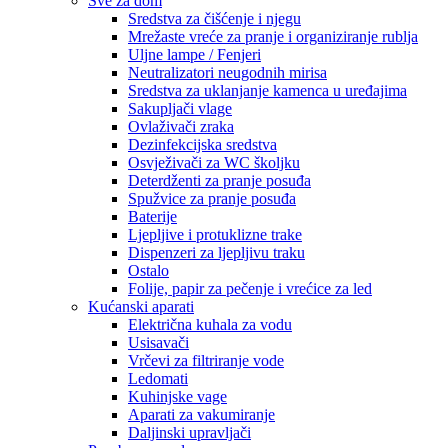
Sve za dom
Sredstva za čišćenje i njegu
Mrežaste vreće za pranje i organiziranje rublja
Uljne lampe / Fenjeri
Neutralizatori neugodnih mirisa
Sredstva za uklanjanje kamenca u uređajima
Sakupljači vlage
Ovlaživači zraka
Dezinfekcijska sredstva
Osvježivači za WC školjku
Deterdženti za pranje posuđa
Spužvice za pranje posuđa
Baterije
Ljepljive i protuklizne trake
Dispenzeri za ljepljivu traku
Ostalo
Folije, papir za pečenje i vrećice za led
Kućanski aparati
Električna kuhala za vodu
Usisavači
Vrčevi za filtriranje vode
Ledomati
Kuhinjske vage
Aparati za vakumiranje
Daljinski upravljači