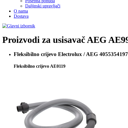
Posebna ponuda
Daljinski upravljači
O nama
Dostava
Proizvodi za usisavač
AEG AE9
Fleksibilno crijevo
Electrolux / AEG 405535419
Fleksibilno crijevo AE0119