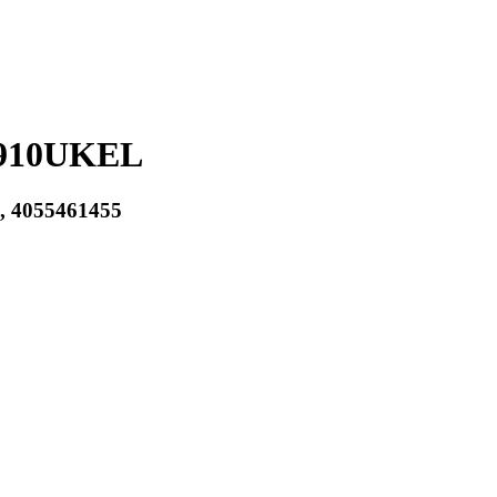
910UKEL
7, 4055461455