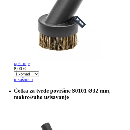
opširnije
8,00 €
u košaricu
Četka za tvrde površine
S0101 Ø32 mm,
mokro/suho usisavanje