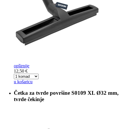
opširnije
12,50 €
u košaricu
Četka za tvrde površine
S0109 XL Ø32 mm,
tvrde čekinje