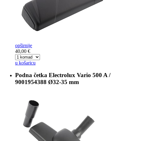
opširnije
40,00 €
u košaricu
Podna četka
Electrolux Vario 500 A /
9001954388 Ø32-35 mm