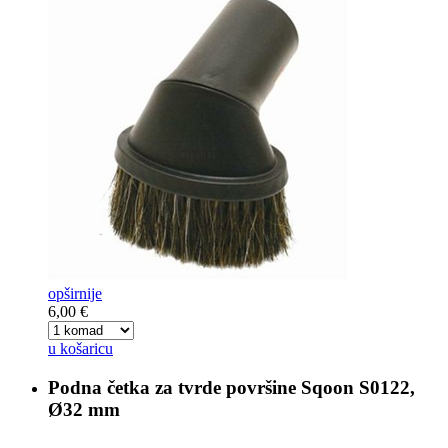
opširnije
6,00 €
u košaricu
Podna četka za tvrde površine
Sqoon S0122,
Ø32 mm