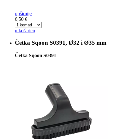
opširnije
6,50 €
u košaricu
Četka
Sqoon S0391, Ø32 i Ø35 mm
Četka Sqoon S0391