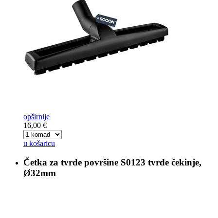
opširnije
16,00 €
u košaricu
Četka za tvrde površine
S0123 tvrde čekinje,
Ø32mm