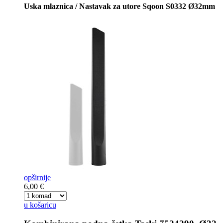
Uska mlaznica / Nastavak za utore Sqoon S0332 Ø32mm
opširnije
6,00 €
u košaricu