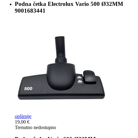
Podna četka Electrolux
Vario 500 Ø32MM
9001683441
opširnije
19,00 €
Trenutno nedostupno