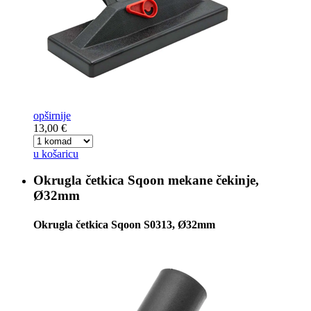
opširnije
13,00 €
u košaricu
Okrugla četkica Sqoon
mekane čekinje,
Ø32mm
Okrugla četkica Sqoon S0313, Ø32mm