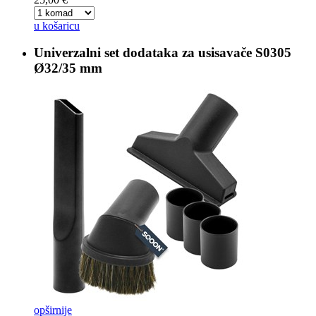
u košaricu
Univerzalni set dodataka za usisavače
S0305
Ø32/35 mm
opširnije