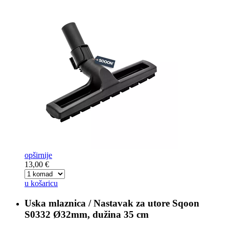
opširnije
13,00 €
u košaricu
Uska mlaznica / Nastavak za utore
Sqoon
S0332 Ø32mm, dužina 35 cm