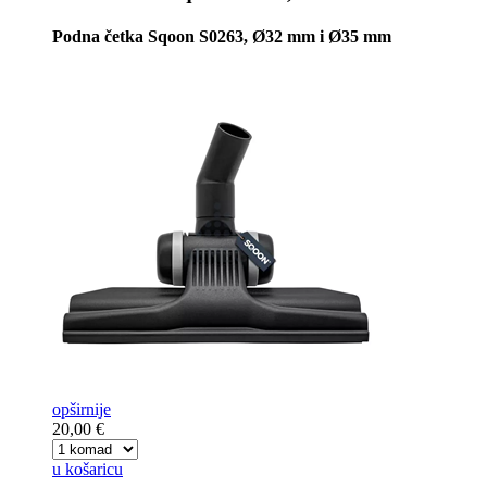
Podna četka Sqoon S0263, Ø32 mm i Ø35 mm
opširnije
20,00 €
u košaricu