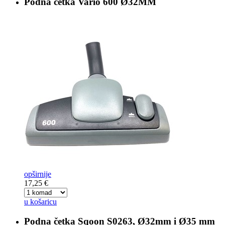
Podna četka
Vario 600 Ø32MM
opširnije
17,25 €
u košaricu
Podna četka
Sqoon S0263, Ø32mm i Ø35 mm