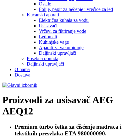
Ostalo
Folije, papir za pečenje i vrećice za led
Kućanski aparati
Električna kuhala za vodu
Usisavači
Vrčevi za filtriranje vode
Ledomati
Kuhinjske vage
Aparati za vakumiranje
Daljinski upravljači
Posebna ponuda
Daljinski upravljači
O nama
Dostava
Proizvodi za usisavač
AEG
AEQ12
Premium turbo četka za čišćenje madraca i
tekstilnih presvlaka
ETA 980000090,