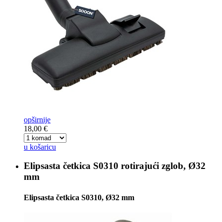
opširnije
18,00 €
u košaricu
Elipsasta četkica
S0310 rotirajući zglob, Ø32
mm
Elipsasta četkica S0310, Ø32 mm