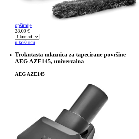
opširnije
28,00 €
u košaricu
Trokutasta mlaznica za tapecirane površine
AEG AZE145, univerzalna
AEG AZE145