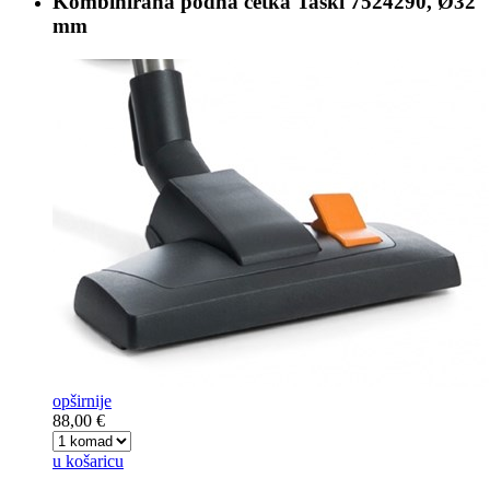
Kombinirana podna četka
Taski 7524290, Ø32
mm
opširnije
88,00 €
u košaricu