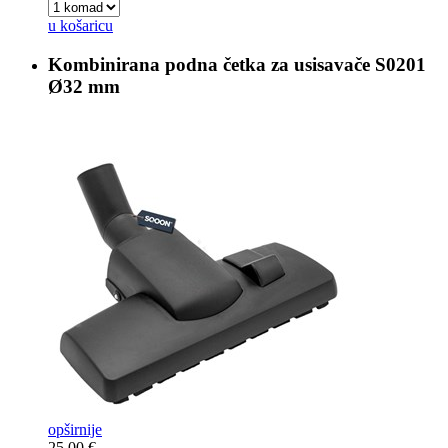
u košaricu
Kombinirana podna četka za usisavače
S0201
Ø32 mm
opširnije
25,00 €