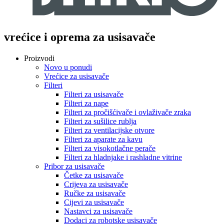
vrećice i oprema za usisavače
Proizvodi
Novo u ponudi
Vrećice za usisavače
Filteri
Filteri za usisavače
Filteri za nape
Filteri za pročišćivače i ovlaživače zraka
Filteri za sušilice rublja
Filteri za ventilacijske otvore
Filteri za aparate za kavu
Filteri za visokotlačne perače
Filteri za hladnjake i rashladne vitrine
Pribor za usisavače
Četke za usisavače
Crijeva za usisavače
Ručke za usisavače
Cijevi za usisavače
Nastavci za usisavače
Dodaci za robotske usisavače