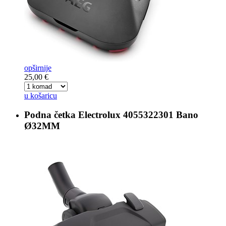
opširnije
25,00 €
u košaricu
Podna četka
Electrolux 4055322301 Bano
Ø32MM