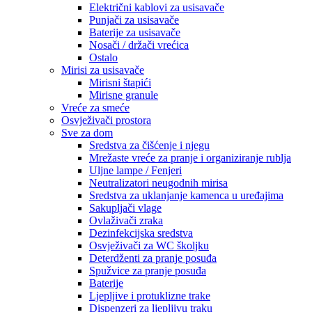
Električni kablovi za usisavače
Punjači za usisavače
Baterije za usisavače
Nosači / držači vrećica
Ostalo
Mirisi za usisavače
Mirisni štapići
Mirisne granule
Vreće za smeće
Osvježivači prostora
Sve za dom
Sredstva za čišćenje i njegu
Mrežaste vreće za pranje i organiziranje rublja
Uljne lampe / Fenjeri
Neutralizatori neugodnih mirisa
Sredstva za uklanjanje kamenca u uređajima
Sakupljači vlage
Ovlaživači zraka
Dezinfekcijska sredstva
Osvježivači za WC školjku
Deterdženti za pranje posuđa
Spužvice za pranje posuđa
Baterije
Ljepljive i protuklizne trake
Dispenzeri za ljepljivu traku