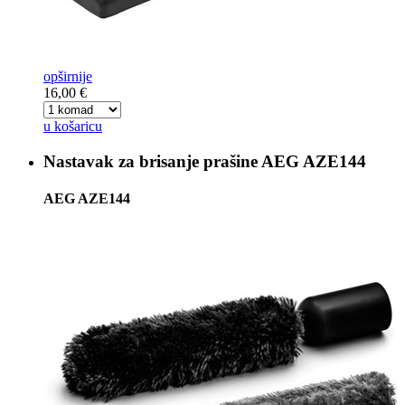
opširnije
16,00 €
u košaricu
Nastavak za brisanje prašine
AEG AZE144
AEG AZE144