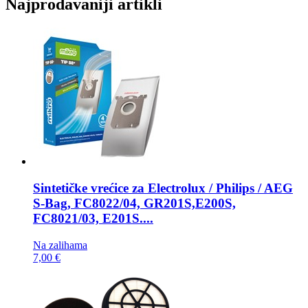
Najprodavaniji artikli
Sintetičke vrećice za
Electrolux / Philips / AEG
S-Bag, FC8022/04, GR201S,E200S,
FC8021/03, E201S....
Na zalihama
7,00 €