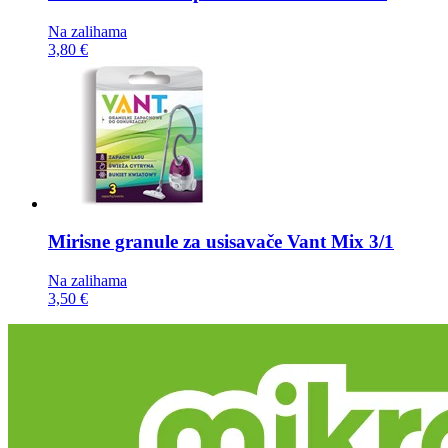
Na zalihama
3,80 €
Mirisne granule za usisavače
Vant Mix 3/1
Na zalihama
3,50 €