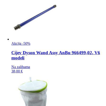
Akcija -50%
Cijev
Dyson Wand Assy AnBu 966499-02, V6
modeli
Na zalihama
38,00 €