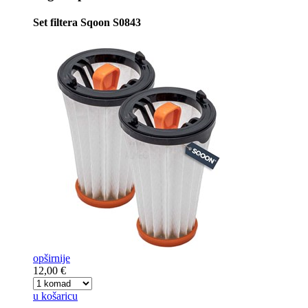
Set filtera Sqoon S0843
opširnije
12,00 €
u košaricu