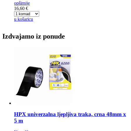
opširnije
16,60 €
u košaricu
Izdvajamo iz ponude
HPX univerzalna ljepljiva traka,
crna 48mm x
5 m