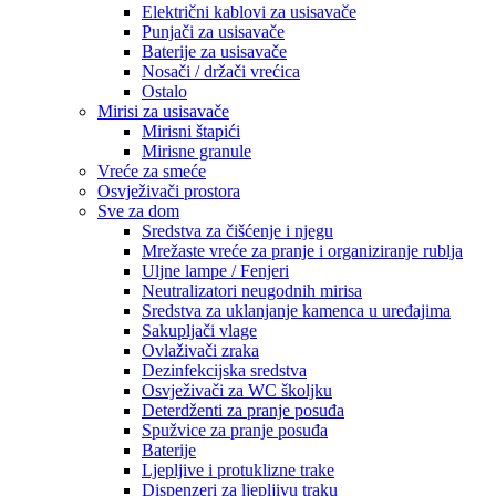
Električni kablovi za usisavače
Punjači za usisavače
Baterije za usisavače
Nosači / držači vrećica
Ostalo
Mirisi za usisavače
Mirisni štapići
Mirisne granule
Vreće za smeće
Osvježivači prostora
Sve za dom
Sredstva za čišćenje i njegu
Mrežaste vreće za pranje i organiziranje rublja
Uljne lampe / Fenjeri
Neutralizatori neugodnih mirisa
Sredstva za uklanjanje kamenca u uređajima
Sakupljači vlage
Ovlaživači zraka
Dezinfekcijska sredstva
Osvježivači za WC školjku
Deterdženti za pranje posuđa
Spužvice za pranje posuđa
Baterije
Ljepljive i protuklizne trake
Dispenzeri za ljepljivu traku