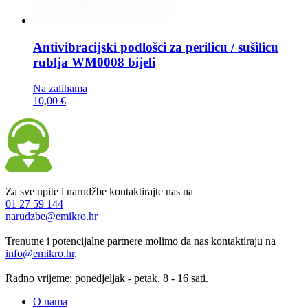
Antivibracijski podlošci za perilicu / sušilicu
rublja
WM0008 bijeli
Na zalihama
10,00 €
Za sve upite i narudžbe kontaktirajte nas na
01 27 59 144
narudzbe@emikro.hr
Trenutne i potencijalne partnere molimo da nas kontaktiraju na
info@emikro.hr
.
Radno vrijeme: ponedjeljak - petak, 8 - 16 sati.
O nama