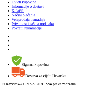
Uvjeti kupovine
Informacije o dostavi
Kolačići
Načini plaćanja
Veleprodaja i suradnja
Privatnost i zaštita podataka
Povrat i reklamacije
Sigurna kupovina
Dostava za cijelu Hrvatsku
©
Razvitak-ZG d.o.o. 2026. Sva prava zadržana.