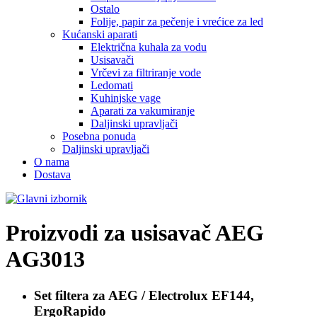
Ostalo
Folije, papir za pečenje i vrećice za led
Kućanski aparati
Električna kuhala za vodu
Usisavači
Vrčevi za filtriranje vode
Ledomati
Kuhinjske vage
Aparati za vakumiranje
Daljinski upravljači
Posebna ponuda
Daljinski upravljači
O nama
Dostava
Proizvodi za usisavač
AEG
AG3013
Set filtera za
AEG / Electrolux EF144,
ErgoRapido