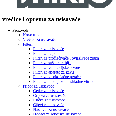
vrećice i oprema za usisavače
Proizvodi
Novo u ponudi
Vrećice za usisavače
Filteri
Filteri za usisavače
Filteri za nape
Filteri za pročišćivače i ovlaživače zraka
Filteri za sušilice rublja
Filteri za ventilacijske otvore
Filteri za aparate za kavu
Filteri za visokotlačne perače
Filteri za hladnjake i rashladne vitrine
Pribor za usisavače
Četke za usisavače
Crijeva za usisavače
Ručke za usisavače
Cijevi za usisavače
Nastavci za usisavače
Dodaci za robotske usisavače