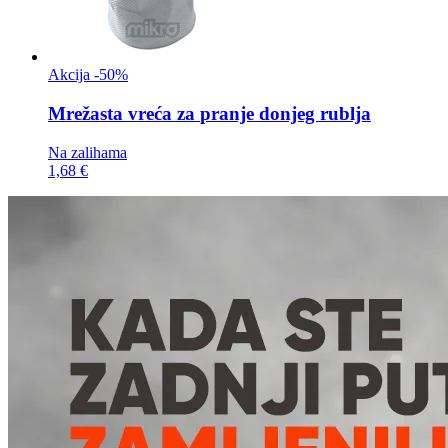
Akcija -50%
Mrežasta vreća za
pranje donjeg rublja
Na zalihama
1,68 €