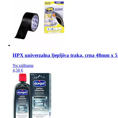
HPX univerzalna ljepljiva traka,
crna 48mm x 5
Na zalihama
4,50 €