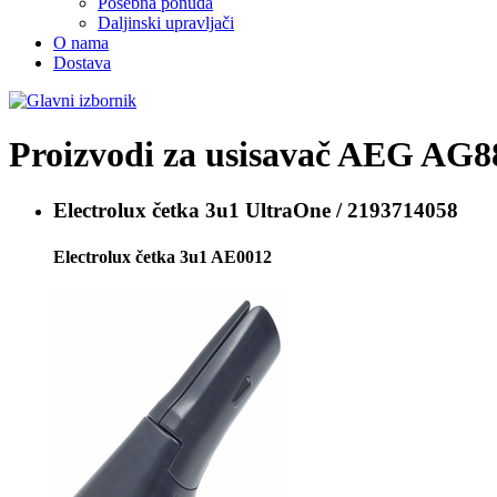
Posebna ponuda
Daljinski upravljači
O nama
Dostava
Proizvodi za usisavač
AEG AG8
Electrolux četka
3u1 UltraOne / 2193714058
Electrolux četka 3u1 AE0012