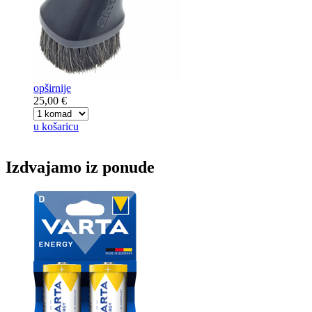
opširnije
25,00 €
u košaricu
Izdvajamo iz ponude