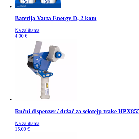
Baterija
Varta Energy D, 2 kom
Na zalihama
4,00 €
Ručni dispenzer / držač za selotejp trake
HPX855
Na zalihama
15,00 €