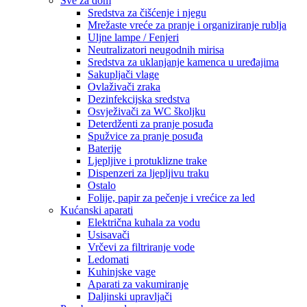
Sve za dom
Sredstva za čišćenje i njegu
Mrežaste vreće za pranje i organiziranje rublja
Uljne lampe / Fenjeri
Neutralizatori neugodnih mirisa
Sredstva za uklanjanje kamenca u uređajima
Sakupljači vlage
Ovlaživači zraka
Dezinfekcijska sredstva
Osvježivači za WC školjku
Deterdženti za pranje posuđa
Spužvice za pranje posuđa
Baterije
Ljepljive i protuklizne trake
Dispenzeri za ljepljivu traku
Ostalo
Folije, papir za pečenje i vrećice za led
Kućanski aparati
Električna kuhala za vodu
Usisavači
Vrčevi za filtriranje vode
Ledomati
Kuhinjske vage
Aparati za vakumiranje
Daljinski upravljači