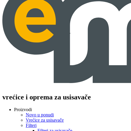
vrećice i oprema za usisavače
Proizvodi
Novo u ponudi
Vrećice za usisavače
Filteri
Filteri za usisavače