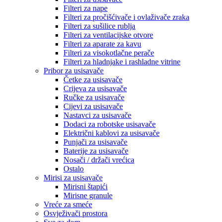
Filteri za nape
Filteri za pročišćivače i ovlaživače zraka
Filteri za sušilice rublja
Filteri za ventilacijske otvore
Filteri za aparate za kavu
Filteri za visokotlačne perače
Filteri za hladnjake i rashladne vitrine
Pribor za usisavače
Četke za usisavače
Crijeva za usisavače
Ručke za usisavače
Cijevi za usisavače
Nastavci za usisavače
Dodaci za robotske usisavače
Električni kablovi za usisavače
Punjači za usisavače
Baterije za usisavače
Nosači / držači vrećica
Ostalo
Mirisi za usisavače
Mirisni štapići
Mirisne granule
Vreće za smeće
Osvježivači prostora