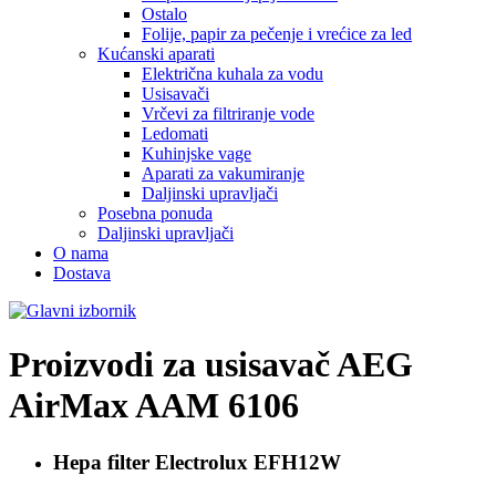
Ostalo
Folije, papir za pečenje i vrećice za led
Kućanski aparati
Električna kuhala za vodu
Usisavači
Vrčevi za filtriranje vode
Ledomati
Kuhinjske vage
Aparati za vakumiranje
Daljinski upravljači
Posebna ponuda
Daljinski upravljači
O nama
Dostava
Proizvodi za usisavač
AEG
AirMax AAM 6106
Hepa filter Electrolux
EFH12W