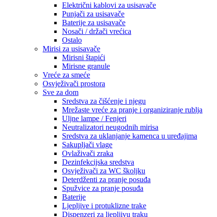
Električni kablovi za usisavače
Punjači za usisavače
Baterije za usisavače
Nosači / držači vrećica
Ostalo
Mirisi za usisavače
Mirisni štapići
Mirisne granule
Vreće za smeće
Osvježivači prostora
Sve za dom
Sredstva za čišćenje i njegu
Mrežaste vreće za pranje i organiziranje rublja
Uljne lampe / Fenjeri
Neutralizatori neugodnih mirisa
Sredstva za uklanjanje kamenca u uređajima
Sakupljači vlage
Ovlaživači zraka
Dezinfekcijska sredstva
Osvježivači za WC školjku
Deterdženti za pranje posuđa
Spužvice za pranje posuđa
Baterije
Ljepljive i protuklizne trake
Dispenzeri za ljepljivu traku