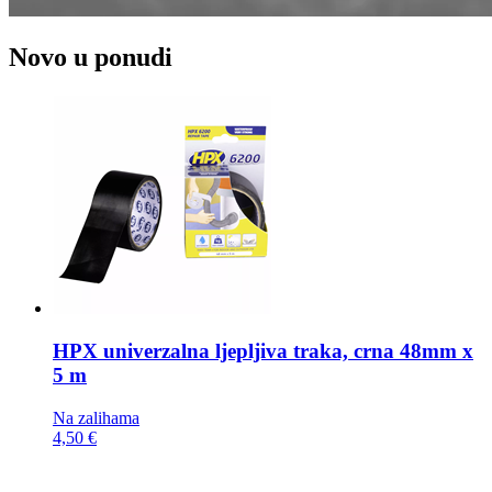
Novo u ponudi
HPX univerzalna ljepljiva traka,
crna 48mm x
5 m
Na zalihama
4,50 €