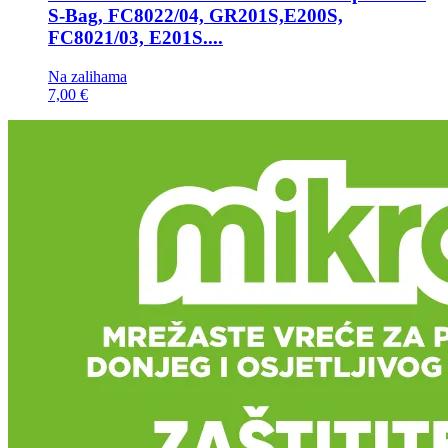
S-Bag, FC8022/04, GR201S,E200S,
FC8021/03, E201S....
Na zalihama
7,00 €