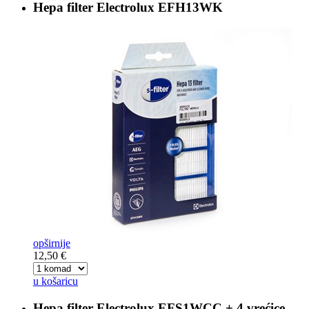
Hepa filter
Electrolux EFH13WK
opširnije
12,50 €
u košaricu
Hepa filter
Electrolux EFS1WCC + 4 vrećice