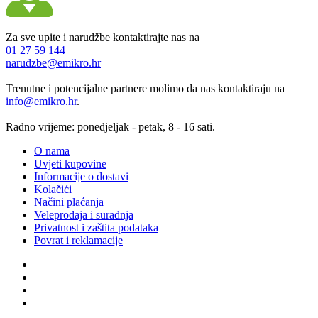
Za sve upite i narudžbe kontaktirajte nas na
01 27 59 144
narudzbe@emikro.hr
Trenutne i potencijalne partnere molimo da nas kontaktiraju na
info@emikro.hr
.
Radno vrijeme: ponedjeljak - petak, 8 - 16 sati.
O nama
Uvjeti kupovine
Informacije o dostavi
Kolačići
Načini plaćanja
Veleprodaja i suradnja
Privatnost i zaštita podataka
Povrat i reklamacije