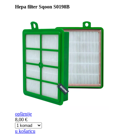
Hepa filter Sqoon S0198B
opširnije
8,00 €
u košaricu