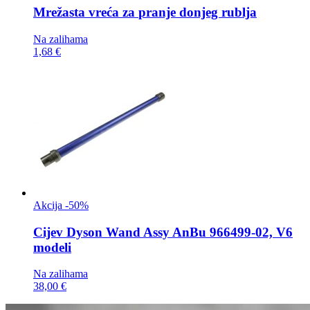
Mrežasta vreća za
pranje donjeg rublja
Na zalihama
1,68 €
Akcija -50%
Cijev
Dyson Wand Assy AnBu 966499-02, V6
modeli
Na zalihama
38,00 €