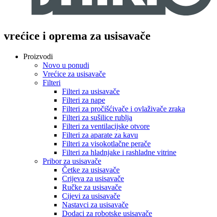
vrećice i oprema za usisavače
Proizvodi
Novo u ponudi
Vrećice za usisavače
Filteri
Filteri za usisavače
Filteri za nape
Filteri za pročišćivače i ovlaživače zraka
Filteri za sušilice rublja
Filteri za ventilacijske otvore
Filteri za aparate za kavu
Filteri za visokotlačne perače
Filteri za hladnjake i rashladne vitrine
Pribor za usisavače
Četke za usisavače
Crijeva za usisavače
Ručke za usisavače
Cijevi za usisavače
Nastavci za usisavače
Dodaci za robotske usisavače