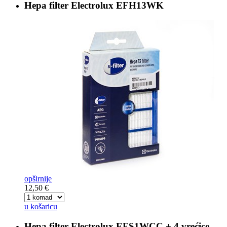
Hepa filter
Electrolux EFH13WK
opširnije
12,50 €
u košaricu
Hepa filter
Electrolux EFS1WCC + 4 vrećice