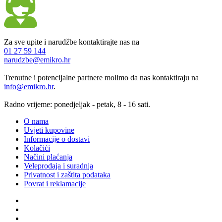
Za sve upite i narudžbe kontaktirajte nas na
01 27 59 144
narudzbe@emikro.hr
Trenutne i potencijalne partnere molimo da nas kontaktiraju na
info@emikro.hr
.
Radno vrijeme: ponedjeljak - petak, 8 - 16 sati.
O nama
Uvjeti kupovine
Informacije o dostavi
Kolačići
Načini plaćanja
Veleprodaja i suradnja
Privatnost i zaštita podataka
Povrat i reklamacije