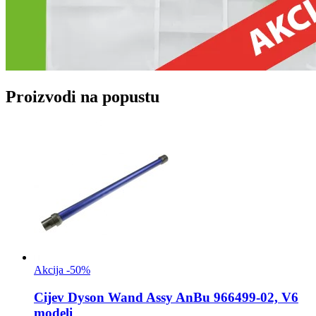
Proizvodi na popustu
Akcija -50%
Cijev
Dyson Wand Assy AnBu 966499-02, V6
modeli