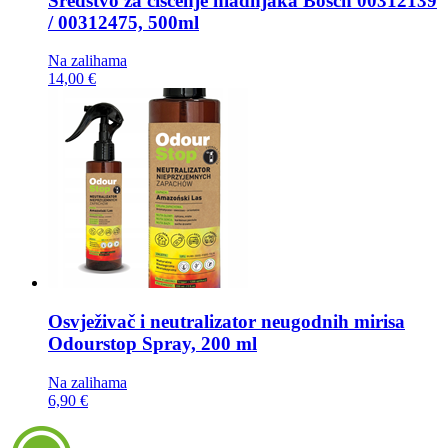
Sredstvo za čišćenje hladnjaka
Bosch 00312139
/ 00312475, 500ml
Na zalihama
14,00 €
Osvježivač i neutralizator neugodnih mirisa
Odourstop Spray, 200 ml
Na zalihama
6,90 €