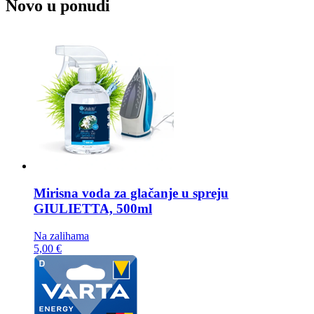
Novo u ponudi
Mirisna voda za glačanje u spreju
GIULIETTA, 500ml
Na zalihama
5,00 €