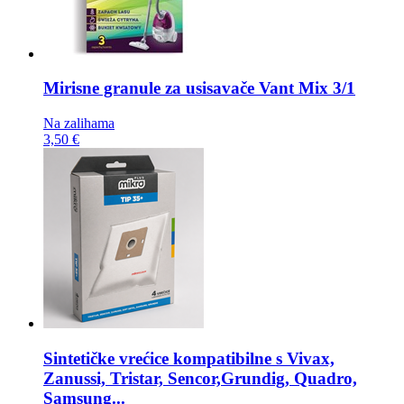
Mirisne granule za usisavače
Vant Mix 3/1
Na zalihama
3,50 €
Sintetičke vrećice kompatibilne s
Vivax,
Zanussi, Tristar, Sencor,Grundig, Quadro,
Samsung...