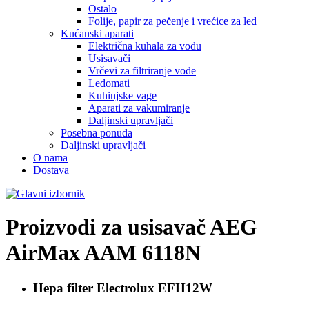
Ostalo
Folije, papir za pečenje i vrećice za led
Kućanski aparati
Električna kuhala za vodu
Usisavači
Vrčevi za filtriranje vode
Ledomati
Kuhinjske vage
Aparati za vakumiranje
Daljinski upravljači
Posebna ponuda
Daljinski upravljači
O nama
Dostava
Proizvodi za usisavač
AEG
AirMax AAM 6118N
Hepa filter Electrolux
EFH12W