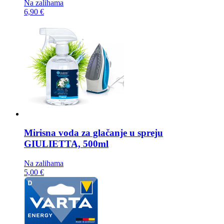
Na zalihama
6,90 €
Mirisna voda za glačanje u spreju
GIULIETTA, 500ml
Na zalihama
5,00 €