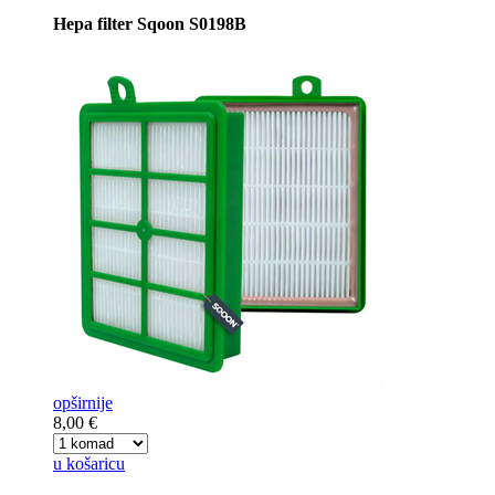
Hepa filter Sqoon S0198B
opširnije
8,00 €
u košaricu