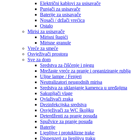
Električni kablovi za usisavače
Punjači za usisavače
Baterije za usisavače
Nosači / držači vrećica
Ostalo
Mirisi za usisavače
Mirisni štapići
Mirisne granule
Vreće za smeće
Osvježivači prostora
Sve za dom
Sredstva za čišćenje i njegu
Mrežaste vreće za pranje i organiziranje rublja
Uljne lampe / Fenjeri
Neutralizatori neugodnih mirisa
Sredstva za uklanjanje kamenca u uređajima
Sakupljači vlage
Ovlaživači zraka
Dezinfekcijska sredstva
Osvježivači za WC školjku
Deterdženti za pranje posuđa
Spužvice za pranje posuđa
Baterije
Ljepljive i protuklizne trake
Dispenzeri za ljepljivu traku