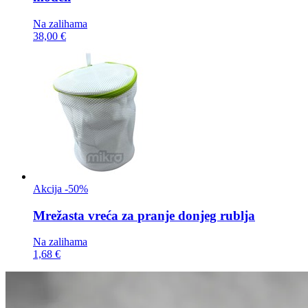
Na zalihama
38,00 €
Akcija -50%
Mrežasta vreća za
pranje donjeg rublja
Na zalihama
1,68 €