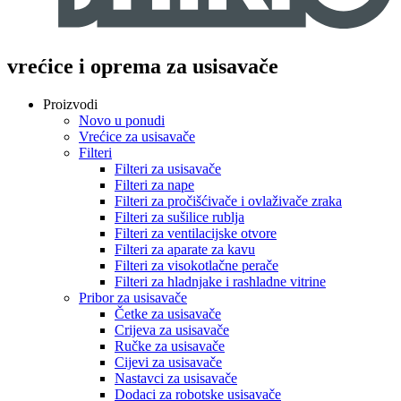
vrećice i oprema za usisavače
Proizvodi
Novo u ponudi
Vrećice za usisavače
Filteri
Filteri za usisavače
Filteri za nape
Filteri za pročišćivače i ovlaživače zraka
Filteri za sušilice rublja
Filteri za ventilacijske otvore
Filteri za aparate za kavu
Filteri za visokotlačne perače
Filteri za hladnjake i rashladne vitrine
Pribor za usisavače
Četke za usisavače
Crijeva za usisavače
Ručke za usisavače
Cijevi za usisavače
Nastavci za usisavače
Dodaci za robotske usisavače