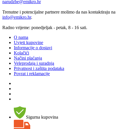
narudzbe@emikro.hr
Trenutne i potencijalne partnere molimo da nas kontaktiraju na
info@emikro.hr
.
Radno vrijeme: ponedjeljak - petak, 8 - 16 sati.
O nama
Uvjeti kupovine
Informacije o dostavi
Kolačići
Načini plaćanja
Veleprodaja i suradnja
Privatnost i zaštita podataka
Povrat i reklamacije
Sigurna kupovina