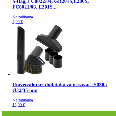
S-Bag, FC8022/04, GR201S,E200S,
FC8021/03, E201S....
Na zalihama
7,00 €
Univerzalni set dodataka za usisavače
S0305
Ø32/35 mm
Na zalihama
13,00 €