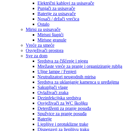
Električni kablovi za usisavače
Punjači za usisavače
Baterije za usisavače
Nosači / držači vrećica
Ostalo
Mirisi za usisavače
Mirisni štapići
Mirisne granule
Vreće za smeće
Osvježivači prostora
Sve za dom
Sredstva za čišćenje i njegu
Mrežaste vreće za pranje i organiziranje rublja
Uljne lampe / Fenjeri
Neutralizatori neugodnih mirisa
Sredstva za uklanjanje kamenca u uređajima
Sakupljači vlage
Ovlaživači zraka
Dezinfekcijska sredstva
Osvježivači za WC školjku
Deterdženti za pranje posuđa
Spužvice za pranje posuđa
Baterije
Ljepljive i protuklizne trake
Dispenzeri za ljepljivu traku