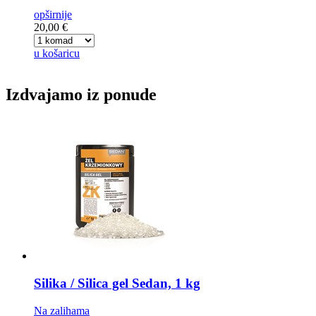
opširnije
20,00 €
u košaricu
Izdvajamo iz ponude
Silika / Silica gel
Sedan, 1 kg
Na zalihama