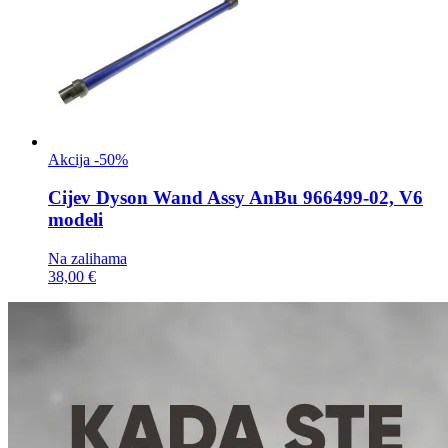
Akcija -50%
Cijev
Dyson Wand Assy AnBu 966499-02, V6
modeli
Na zalihama
38,00 €