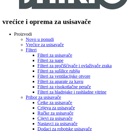
vrećice i oprema za usisavače
Proizvodi
Novo u ponudi
Vrećice za usisavače
Filteri
Filteri za usisavače
Filteri za nape
Filteri za pročišćivače i ovlaživače zraka
Filteri za sušilice rublja
Filteri za ventilacijske otvore
Filteri za aparate za kavu
Filteri za visokotlačne perače
Filteri za hladnjake i rashladne vitrine
Pribor za usisavače
Četke za usisavače
Crijeva za usisavače
Ručke za usisavače
Cijevi za usisavače
Nastavci za usisavače
Dodaci za robotske usisavače