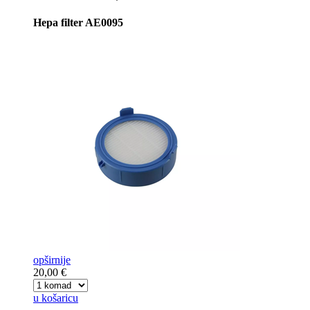
Hepa filter AE0095
opširnije
20,00 €
u košaricu