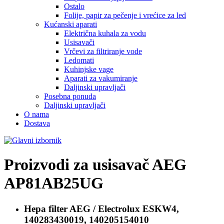
Ostalo
Folije, papir za pečenje i vrećice za led
Kućanski aparati
Električna kuhala za vodu
Usisavači
Vrčevi za filtriranje vode
Ledomati
Kuhinjske vage
Aparati za vakumiranje
Daljinski upravljači
Posebna ponuda
Daljinski upravljači
O nama
Dostava
Proizvodi za usisavač
AEG
AP81AB25UG
Hepa filter
AEG / Electrolux ESKW4,
140283430019, 140205154010