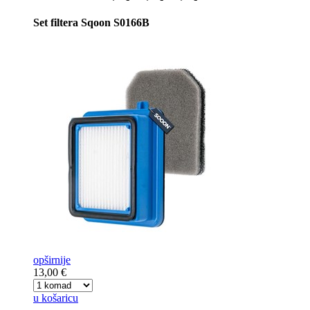
Set filtera Sqoon S0166B
opširnije
13,00 €
u košaricu