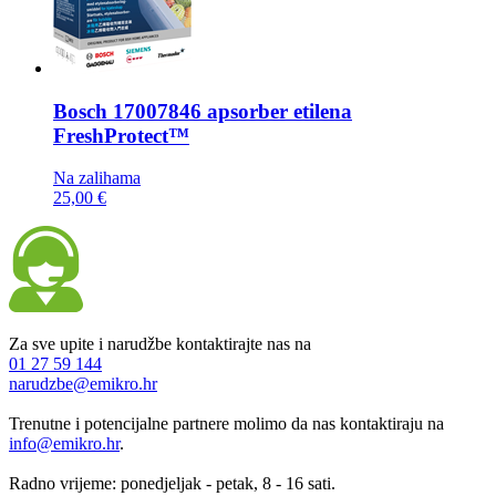
Bosch
17007846 apsorber etilena
FreshProtect™
Na zalihama
25,00 €
Za sve upite i narudžbe kontaktirajte nas na
01 27 59 144
narudzbe@emikro.hr
Trenutne i potencijalne partnere molimo da nas kontaktiraju na
info@emikro.hr
.
Radno vrijeme: ponedjeljak - petak, 8 - 16 sati.