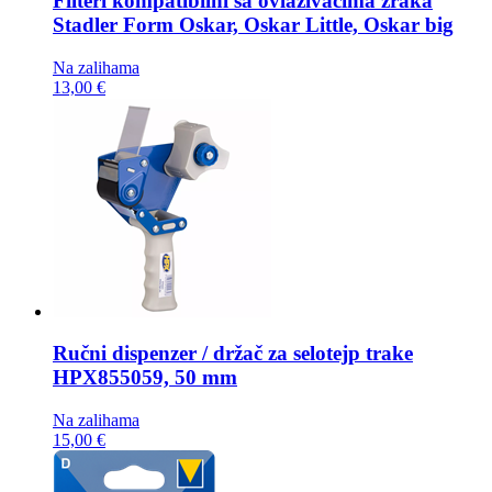
Filteri kompatibilni sa ovlaživačima zraka
Stadler Form Oskar, Oskar Little, Oskar big
Na zalihama
13,00 €
Ručni dispenzer / držač za selotejp trake
HPX855059, 50 mm
Na zalihama
15,00 €