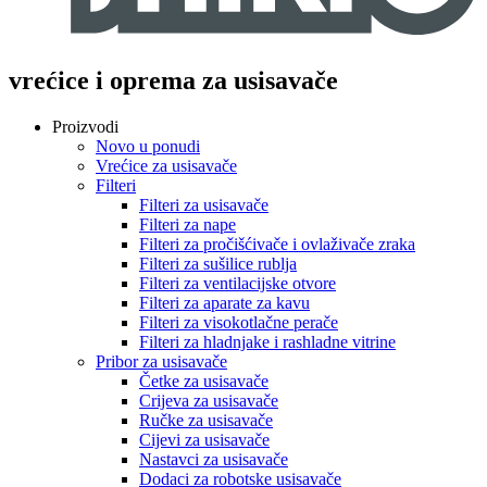
vrećice i oprema za usisavače
Proizvodi
Novo u ponudi
Vrećice za usisavače
Filteri
Filteri za usisavače
Filteri za nape
Filteri za pročišćivače i ovlaživače zraka
Filteri za sušilice rublja
Filteri za ventilacijske otvore
Filteri za aparate za kavu
Filteri za visokotlačne perače
Filteri za hladnjake i rashladne vitrine
Pribor za usisavače
Četke za usisavače
Crijeva za usisavače
Ručke za usisavače
Cijevi za usisavače
Nastavci za usisavače
Dodaci za robotske usisavače