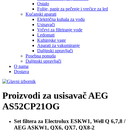
Ostalo
Folije, papir za pečenje i vrećice za led
Kućanski aparati
Električna kuhala za vodu
Usisavači
Vrčevi za filtriranje vode
Ledomati
Kuhinjske vage
Aparati za vakumiranje
Daljinski upravljači
Posebna ponuda
Daljinski upravljači
O nama
Dostava
Proizvodi za usisavač
AEG
AS52CP21OG
Set filtera za
Electrolux ESKW1, Well Q 6,7,8 /
AEG ASKW1, QX6, QX7, QX8-2