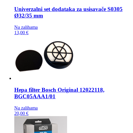
Univerzalni set dodataka za usisavače
S0305
Ø32/35 mm
Na zalihama
13,00 €
Hepa filter
Bosch Original 12022118,
BGC05AAA1/01
Na zalihama
20,00 €