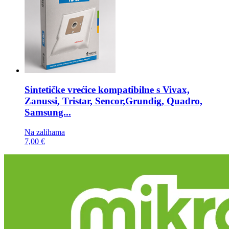
Sintetičke vrećice kompatibilne s
Vivax,
Zanussi, Tristar, Sencor,Grundig, Quadro,
Samsung...
Na zalihama
7,00 €