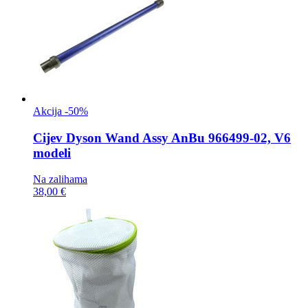
Akcija -50%
Cijev
Dyson Wand Assy AnBu 966499-02, V6
modeli
Na zalihama
38,00 €