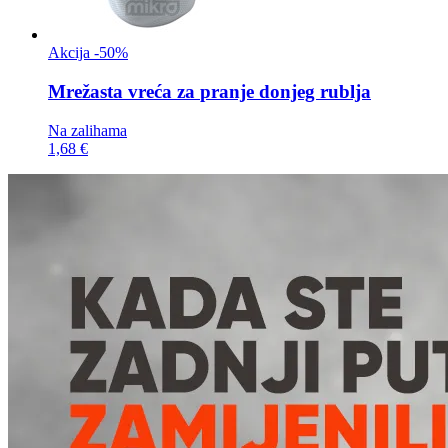
Akcija -50%
Mrežasta vreća za
pranje donjeg rublja
Na zalihama
1,68 €