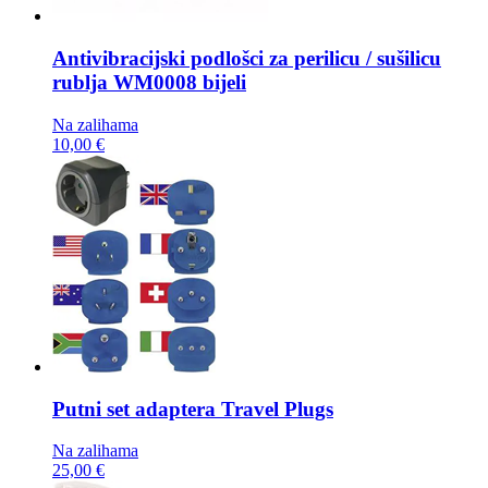
Antivibracijski podlošci za perilicu / sušilicu
rublja
WM0008 bijeli
Na zalihama
10,00 €
Putni set adaptera
Travel Plugs
Na zalihama
25,00 €