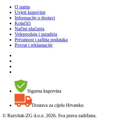
O nama
Uvjeti kupovine
Informacije o dostavi
Kolačići
Načini plaćanja
Veleprodaja i suradnja
Privatnost i zaštita podataka
Povrat i reklamacije
Sigurna kupovina
Dostava za cijelu Hrvatsku
©
Razvitak-ZG d.o.o. 2026. Sva prava zadržana.