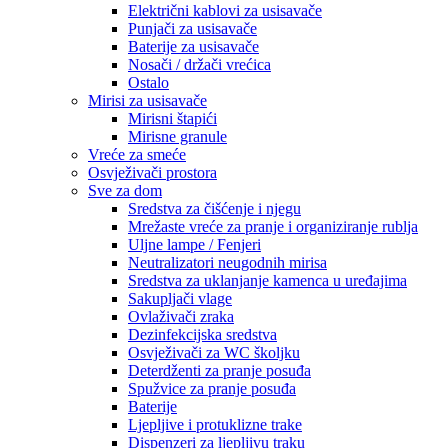
Električni kablovi za usisavače
Punjači za usisavače
Baterije za usisavače
Nosači / držači vrećica
Ostalo
Mirisi za usisavače
Mirisni štapići
Mirisne granule
Vreće za smeće
Osvježivači prostora
Sve za dom
Sredstva za čišćenje i njegu
Mrežaste vreće za pranje i organiziranje rublja
Uljne lampe / Fenjeri
Neutralizatori neugodnih mirisa
Sredstva za uklanjanje kamenca u uređajima
Sakupljači vlage
Ovlaživači zraka
Dezinfekcijska sredstva
Osvježivači za WC školjku
Deterdženti za pranje posuđa
Spužvice za pranje posuđa
Baterije
Ljepljive i protuklizne trake
Dispenzeri za ljepljivu traku