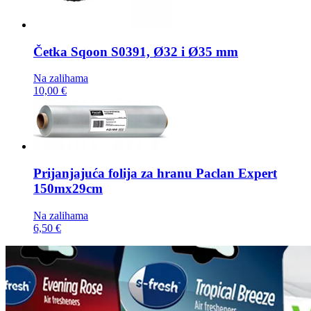
Četka
Sqoon S0391, Ø32 i Ø35 mm
Na zalihama
10,00 €
Prijanjajuća folija za hranu
Paclan Expert
150mx29cm
Na zalihama
6,50 €