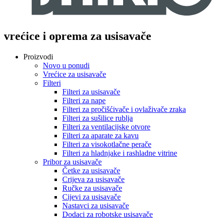
vrećice i oprema za usisavače
Proizvodi
Novo u ponudi
Vrećice za usisavače
Filteri
Filteri za usisavače
Filteri za nape
Filteri za pročišćivače i ovlaživače zraka
Filteri za sušilice rublja
Filteri za ventilacijske otvore
Filteri za aparate za kavu
Filteri za visokotlačne perače
Filteri za hladnjake i rashladne vitrine
Pribor za usisavače
Četke za usisavače
Crijeva za usisavače
Ručke za usisavače
Cijevi za usisavače
Nastavci za usisavače
Dodaci za robotske usisavače