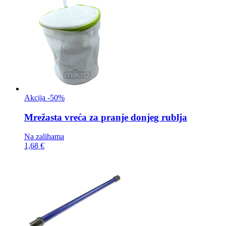
Akcija -50%
Mrežasta vreća za
pranje donjeg rublja
Na zalihama
1,68 €