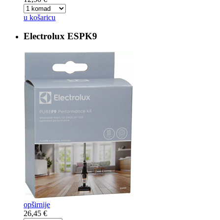
u košaricu
Electrolux
ESPK9
opširnije
26,45 €