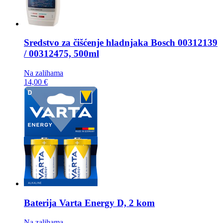
Sredstvo za čišćenje hladnjaka
Bosch 00312139
/ 00312475, 500ml
Na zalihama
14,00 €
Baterija
Varta Energy D, 2 kom
Na zalihama