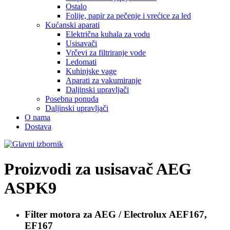
Ostalo
Folije, papir za pečenje i vrećice za led
Kućanski aparati
Električna kuhala za vodu
Usisavači
Vrčevi za filtriranje vode
Ledomati
Kuhinjske vage
Aparati za vakumiranje
Daljinski upravljači
Posebna ponuda
Daljinski upravljači
O nama
Dostava
Proizvodi za usisavač
AEG
ASPK9
Filter motora za
AEG / Electrolux AEF167,
EF167