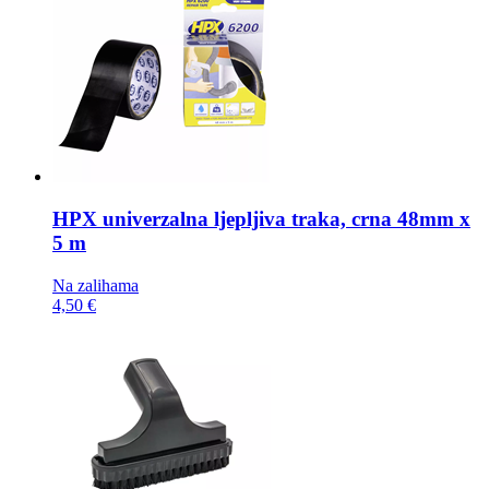
HPX univerzalna ljepljiva traka,
crna 48mm x
5 m
Na zalihama
4,50 €