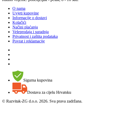
O nama
Uvjeti kupovine
Informacije o dostavi
Kolačići
Načini plaćanja
Veleprodaja i suradnja
Privatnost i zaštita podataka
Povrat i reklamacije
Sigurna kupovina
Dostava za cijelu Hrvatsku
©
Razvitak-ZG d.o.o. 2026. Sva prava zadržana.