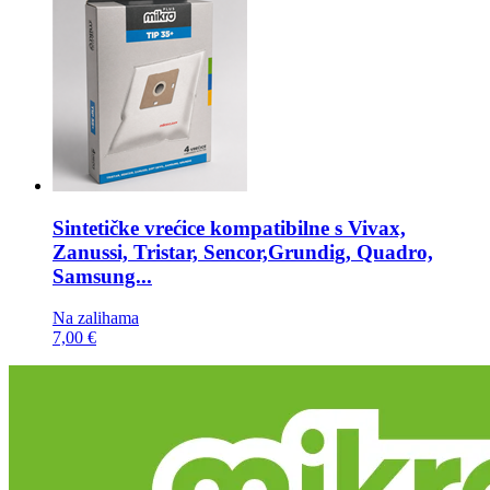
Sintetičke vrećice kompatibilne s
Vivax,
Zanussi, Tristar, Sencor,Grundig, Quadro,
Samsung...
Na zalihama
7,00 €