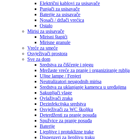
Električni kablovi za usisavače
Punjači za usisavače
Baterije za usisavače
Nosači / držači vrećica
Ostalo
Mirisi za usisavače
Mirisni štapići
Mirisne granule
Vreće za smeće
Osvježivači prostora
Sve za dom
Sredstva za čišćenje i njegu
Mrežaste vreće za pranje i organiziranje rublja
Uljne lampe / Fenjeri
Neutralizatori neugodnih mirisa
Sredstva za uklanjanje kamenca u uređajima
Sakupljači vlage
Ovlaživači zraka
Dezinfekcijska sredstva
Osvježivači za WC školjku
Deterdženti za pranje posuđa
Spužvice za pranje posuđa
Baterije
Ljepljive i protuklizne trake
Dispenzeri za ljepljivu traku