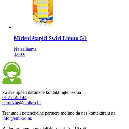
Mirisni štapići
Swirl Limun 5/1
Na zalihama
3,00 €
Za sve upite i narudžbe kontaktirajte nas na
01 27 59 144
narudzbe@emikro.hr
Trenutne i potencijalne partnere molimo da nas kontaktiraju na
info@emikro.hr
.
Radno vrijeme: ponedjeljak - petak, 8 - 16 sati.