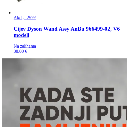
Akcija -50%
Cijev
Dyson Wand Assy AnBu 966499-02, V6
modeli
Na zalihama
38,00 €