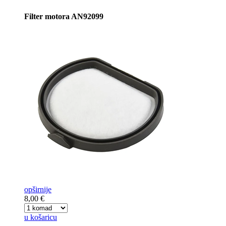
Filter motora AN92099
opširnije
8,00 €
u košaricu